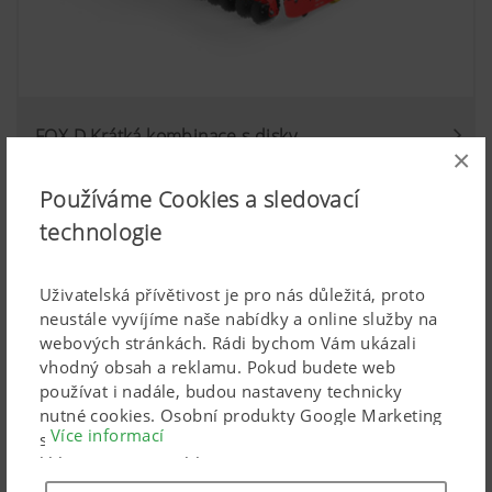
FOX D Krátká kombinace s disky
×
Pracovní záběr 3,0 m
Používáme Cookies a sledovací
technologie
Uživatelská přívětivost je pro nás důležitá, proto
neustále vyvíjíme naše nabídky a online služby na
webových stránkách. Rádi bychom Vám ukázali
vhodný obsah a reklamu. Pokud budete web
používat i nadále, budou nastaveny technicky
nutné cookies. Osobní produkty Google Marketing
Více informací
se používají, pouze pokud dáte svůj úplný souhlas
kliknutím na („souhlasit se vším“). Pomocí
uvedených zaškrtávacích políček můžete také