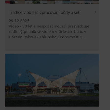
hl=dehttps://www.google.de/intl/de/pol
žádnou kontrolu nad soubory cookie You
cookie můžete zablokovat v nastavení pro
Tradice v oblasti zpracování půdy a setí
29.12.2025
Video - 50 let a nespočet inovací přesvědčuje
rodinný podnik se sídlem v Grieskirchenu v
Horním Rakousku hlubokou odborností v
oblasti techniky pro zpracování půdy a setí.