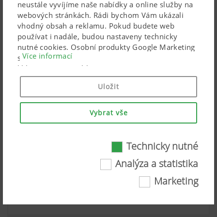
neustále vyvíjíme naše nabídky a online služby na
LION MASTER Rotační brány, těžké provedení
webových stránkách. Rádi bychom Vám ukázali
vhodný obsah a reklamu. Pokud budete web
Požadovaný příkon do 270 k, pracovní záběr od
používat i nadále, budou nastaveny technicky
3,00 do 4,00 m
nutné cookies. Osobní produkty Google Marketing
Více informací
se používají, pouze pokud dáte svůj úplný souhlas
kliknutím na („souhlasit se vším“). Pomocí
uvedených zaškrtávacích políček můžete také
Uložit
provést individuální nastavení.
Vybrat vše
Technicky nutné
Technicky nutné
Analýza a statistika
Některé webové technologie a soubory cookie
Marketing
pomáhají, aby byl tento web pro vás snadno
dostupný a uživatelsky přívětivý. To se týká
základních základních funkcí, jako je navigace