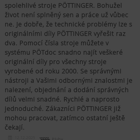
spolehlivé stroje PÖTTINGER. Bohužel
život není splněný sen a práce už vůbec
ne. Je dobře, že technické problémy lze s
originálními díly PÖTTINGER vyřešit raz
dva. Pomocí čísla stroje můžete v
systému PÖTdoc snadno najít veškeré
originální díly pro všechny stroje
vyrobené od roku 2000. Se správnými
nástroji a Vašimi odbornými znalostmi je
nalezení, objednání a dodání správných
dílů velmi snadné. Rychlé a naprosto
jednoduché. Zákazníci PÖTTINGER již
mohou pracovat, zatímco ostatní ještě
čekají.
12.12.2025
Pluhy