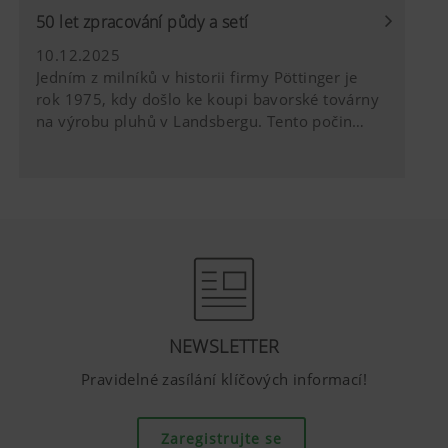
50 let zpracování půdy a setí
10.12.2025
Jedním z milníků v historii firmy Pöttinger je
rok 1975, kdy došlo ke koupi bavorské továrny
na výrobu pluhů v Landsbergu. Tento počin
znamenal pro společnost Pöttinger Landtechnik
GmbH vstup do oblasti vývoje a výroby
techniky pro zpracování půdy. 50 let a nespočet
inovací přesvědčuje rodinný podnik se sídlem v
Grieskirchenu v Horním Rakousku hlubokou
odborností v oblasti techniky pro zpracování
půdy a setí.
NEWSLETTER
Pravidelné zasílání klíčových informací!
Zaregistrujte se