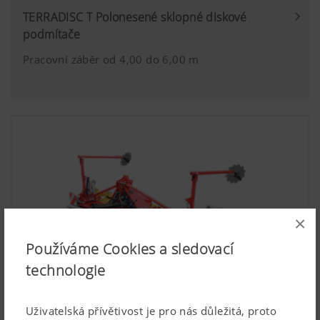
TERRADISC T Polonesené sklopné diskové
podmítače
Pracovní záběr od 4,00 do 6,00 m
×
Používáme Cookies a sledovací
technologie
Uživatelská přívětivost je pro nás důležitá, proto