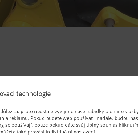
ovací technologie
PODOBNÉ ČLÁNKY
s důležitá, proto neustále vyvíjíme naše nabídky a online slu
 a reklamu. Pokud budete web používat i nadále, budou nast
 se používají, pouze pokud dáte svůj úplný souhlas kliknutím
můžete také provést individuální nastavení.