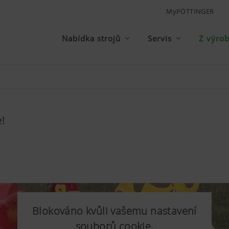
MyPÖTTINGER
Nabídka strojů
Servis
Z výro
!
Blokováno kvůli vašemu nastavení
souborů cookie.