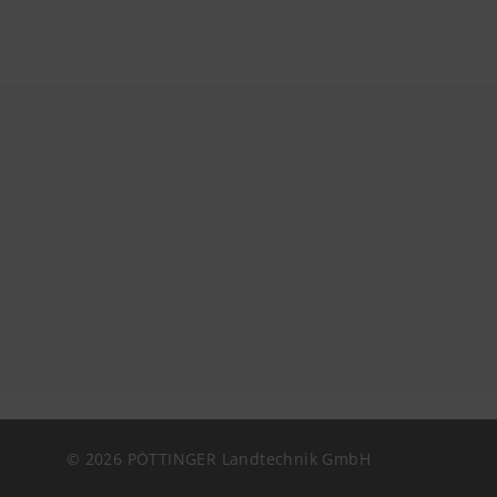
prohlížeče.
© 2026 PÖTTINGER Landtechnik GmbH