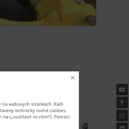
×
žby na webových stránkách. Rádi
aveny technicky nutné cookies.
 na („souhlasit se vším“). Pomocí