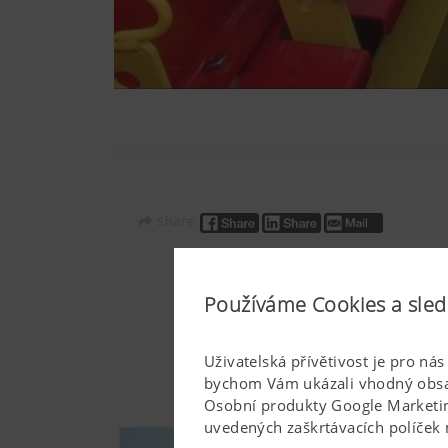
Share:
Používáme Cookies a sled
Uživatelská přívětivost je pro ná
bychom Vám ukázali vhodný obsah
Osobní produkty Google Marketing
uvedených zaškrtávacích políček 