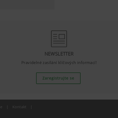
YouTube, tyto soubory cookie můžete zablokovat v nastavení 
NEWSLETTER
Pravidelné zasílání klíčových informací!
Zaregistrujte se
ie
|
Kontakt
|