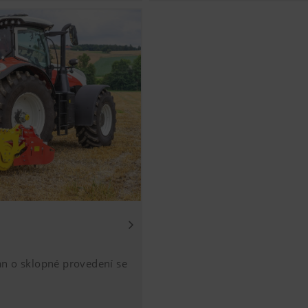
ku. Společnost
uvažujícímu zemědělci racion
louhý)
Ukládá uživatelem zvolenou zemi a jazyk.
 typ půdy a každou
PÖTTINGER nabízí vhodné řeš
Účel cookies
velikost zemědělského provo
Analýza používání webové stránky, viz níže.
í obsah na našich webových stránkách a na sociálních médií
 některých partnerských společností. Výsledkem je, že zobraze
.
vých stránek vkládáme videoklipy YouTube a používáme přito
at od YouTube. YouTube neukládá žádné informace o návštěvn
an o sklopné provedení se
 pokud není spuštěno nějaké video. Bližší informace najdete
pport.google.com/youtube/answer/171780?
ww.google.de/intl/de/policies/privacy/Nemáme žádnou kontro