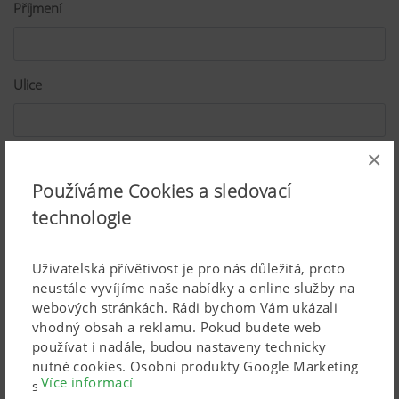
Příjmení
Ulice
×
PSČ
Používáme Cookies a sledovací
technologie
Místo
Uživatelská přívětivost je pro nás důležitá, proto
neustále vyvíjíme naše nabídky a online služby na
webových stránkách. Rádi bychom Vám ukázali
Země
vhodný obsah a reklamu. Pokud budete web
používat i nadále, budou nastaveny technicky
nutné cookies. Osobní produkty Google Marketing
Více informací
se používají, pouze pokud dáte svůj úplný souhlas
E-Mail*