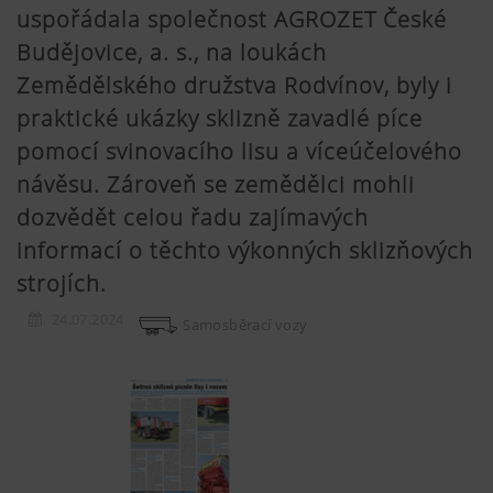
uspořádala společnost AGROZET České
Budějovice, a. s., na loukách
Zemědělského družstva Rodvínov, byly i
praktické ukázky sklizně zavadlé píce
pomocí svinovacího lisu a víceúčelového
návěsu. Zároveň se zemědělci mohli
dozvědět celou řadu zajímavých
informací o těchto výkonných sklizňových
strojích.
24.07.2024
Samosběrací vozy