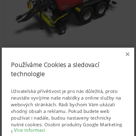
×
IMPRESS VC Lisy na kulaté balíky s variabilní
komorou kombinované s ovíječkou
Používáme Cookies a sledovací
technologie
Průměr balíku od 0,80 do 1,85 m
Uživatelská přívětivost je pro nás důležitá, proto
neustále vyvíjíme naše nabídky a online služby na
webových stránkách. Rádi bychom Vám ukázali
vhodný obsah a reklamu. Pokud budete web
používat i nadále, budou nastaveny technicky
nutné cookies. Osobní produkty Google Marketing
Více informací
se používají, pouze pokud dáte svůj úplný souhlas