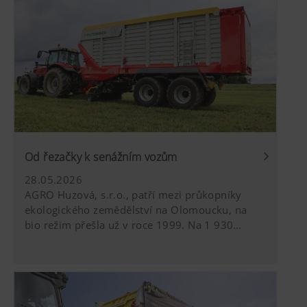
proto používáme webové technologie (včetně
cookies) některých partnerských společností.
Výsledkem je, že zobrazený obsah je
přizpůsoben vašemu chování při používání.
Více informací
Účel cookies
YouTube
Do našich webových stránek vkládáme vi
používáme přitom rozšířený režim ochra
YouTube neukládá žádné informace o návš
Od řezačky k senážním vozům
webové stránky, pokud není spuštěno něja
28.05.2026
informace najdete
AGRO Huzová, s.r.o., patří mezi průkopníky
zde:https://support.google.com/youtub
ekologického zemědělství na Olomoucku, na
hl=dehttps://www.google.de/intl/de/pol
bio režim přešla už v roce 1999. Na 1 930
žádnou kontrolu nad soubory cookie You
hektarech kombinuje tradiční orebné
cookie můžete zablokovat v nastavení pro
hospodaření s chovem masného skotu plemene
charolais. Klíčovým prvkem úspěchu je kvalitní
pícninářská technika Pöttinger, se kterou má
více než pětadvacetileté zkušenosti. Díky ní