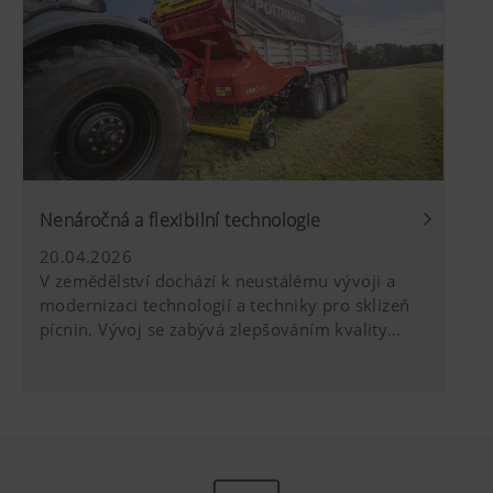
mohla přejít od silážních žlabů ke sklizni do
vaků, což vedlo ke zlepšení kvality krmiva,
úspoře nákladů i větší flexibilitě při sklizni.
Nenáročná a flexibilní technologie
20.04.2026
V zemědělství dochází k neustálému vývoji a
modernizaci technologií a techniky pro sklizeň
pícnin. Vývoj se zabývá zlepšováním kvality
práce, snižováním ztrát i energetické náročnosti
a především zvyšováním výkonnosti strojů.
Změny by měly vést ke zlepšení ekonomiky při
využívání strojů, ale i celých sklizňových linek.