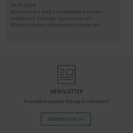
29.08.2024
Rotační brány hrají v zemědělské koncepci
společnosti Pöttinger významnou roli.
Předností tohoto všestranného stroje pro
zpracování půdy je vynikající rozdrobení a
dobré promísení. Žádný jiný stroj se nedá tak
flexibilně použít – do orby nebo do minimálně
zpracované půdy. Kombinace se secími stroji
umožňuje ekonomicky uvažujícímu zemědělci
racionální objednávku.
NEWSLETTER
Pravidelné zasílání klíčových informací!
Zaregistrujte se