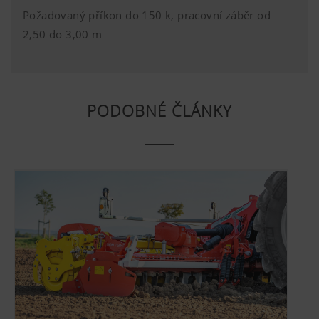
vašem internetovém prohlížeči nebo žádost o
Požadovaný příkon do 150 k, pracovní záběr od
váš souhlas. Tento web nefunguje bez
2,50 do 3,00 m
uvedených webových technologií a cookies.
Více informací
Účel cookies
Doba trvání
PODOBNÉ ČLÁNKY
Analýza a statistika
Cookie
Ukládá, zda
6 Měsíce
souhlas
byl přijat
Chceme neustále zlepšovat uživatelskou
banner
přívětivost a výkon našich webových stránek.
„Souhlas se
Používáme proto analytické technologie (včetně
soubory
cookies), které anonymně měří a vyhodnocují,
cookie“.
jaký obsah na našich webových stránkách se
Země
Ukládá
6 Měsíce
Více informací
Účel cookies
Doba trvání
(vrstva) a
uživatelem
jazyk
zvolenou
(dlouhý)
zemi a