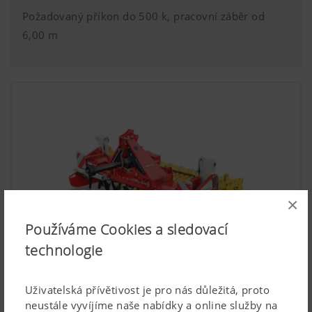
Požadovaný příkon do 500 k, pracovní záběr od
6,00 m
×
Používáme Cookies a sledovací
technologie
Uživatelská přívětivost je pro nás důležitá, proto
LION Rotační brány, středně těžké provedení
neustále vyvíjíme naše nabídky a online služby na