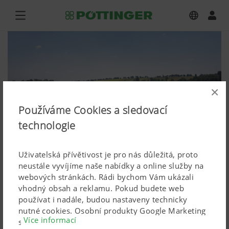
×
Používáme Cookies a sledovací
technologie
Uživatelská přívětivost je pro nás důležitá, proto
neustále vyvíjíme naše nabídky a online služby na
webových stránkách. Rádi bychom Vám ukázali
vhodný obsah a reklamu. Pokud budete web
NOVACAT 301 ALPHA MOTION ED
používat i nadále, budou nastaveny technicky
nutné cookies. Osobní produkty Google Marketing
PRO, NOVACAT V 9200 CF
Více informací
se používají, pouze pokud dáte svůj úplný souhlas