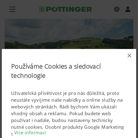
×
Používáme Cookies a sledovací
technologie
Uživatelská přívětivost je pro nás důležitá, proto
neustále vyvíjíme naše nabídky a online služby na
webových stránkách. Rádi bychom Vám ukázali
vhodný obsah a reklamu. Pokud budete web
NOVADISC 302, NOVACAT 301 ALPHA
používat i nadále, budou nastaveny technicky
nutné cookies. Osobní produkty Google Marketing
MOTION MASTER
Více informací
se používají, pouze pokud dáte svůj úplný souhlas