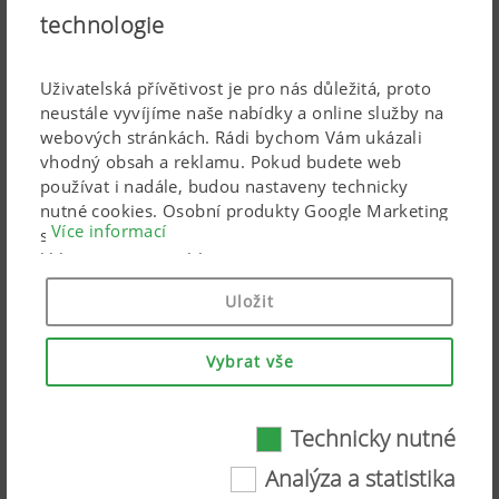
technologie
Uživatelská přívětivost je pro nás důležitá, proto
neustále vyvíjíme naše nabídky a online služby na
webových stránkách. Rádi bychom Vám ukázali
vhodný obsah a reklamu. Pokud budete web
používat i nadále, budou nastaveny technicky
nutné cookies. Osobní produkty Google Marketing
Více informací
se používají, pouze pokud dáte svůj úplný souhlas
kliknutím na („souhlasit se vším“). Pomocí
uvedených zaškrtávacích políček můžete také
Krátké kombinace
Uložit
provést individuální nastavení.
Vybrat vše
Technicky nutné
Technicky nutné
Analýza a statistika