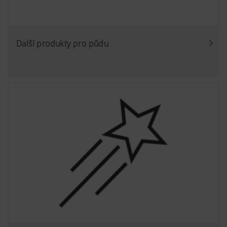
YouTube neukládá žádné informace o návš
webové stránky, pokud není spuštěno něja
informace najdete
zde:https://support.google.com/youtub
Další produkty pro půdu
hl=dehttps://www.google.de/intl/de/pol
žádnou kontrolu nad soubory cookie You
cookie můžete zablokovat v nastavení pro