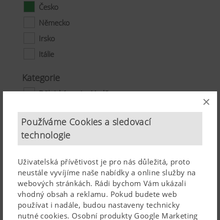
Česko
Německo
Irsko
Itálie
Kategorie
Dělnické pozice Vodňany
×
Iniciativní žádost o místo
Používáme Cookies a sledovací
Úvazek
technologie
Plný úvazek
Uživatelská přívětivost je pro nás důležitá, proto
praxe
neustále vyvíjíme naše nabídky a online služby na
webových stránkách. Rádi bychom Vám ukázali
vhodný obsah a reklamu. Pokud budete web
používat i nadále, budou nastaveny technicky
nutné cookies. Osobní produkty Google Marketing