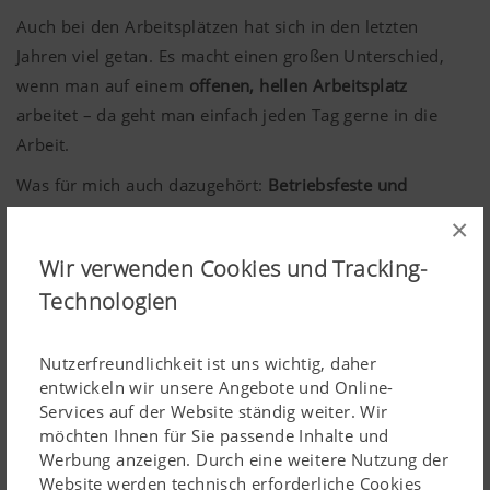
Auch bei den Arbeitsplätzen hat sich in den letzten
Jahren viel getan. Es macht einen großen Unterschied,
wenn man auf einem
offenen, hellen Arbeitsplatz
arbeitet – da geht man einfach jeden Tag gerne in die
Arbeit.
Was für mich auch dazugehört:
Betriebsfeste und
gemeinsame Aktivitäten
, wie zum Beispiel das jährliche
×
Kegeln. So etwas fördert den Zusammenhalt.
Wir verwenden Cookies und Tracking-
Technologien
Kurzsteckbrief zu Sabine:
Meine Ausbildung:
Lehre zur Werkzeugmaschineurin bei
Nutzerfreundlichkeit ist uns wichtig, daher
PÖTTINGER. Meine Lehrabschlussprüfung legte ich am
entwickeln wir unsere Angebote und Online-
16.10.2000 ab.
Services auf der Website ständig weiter. Wir
Ich bin bei PÖTTINGER seit:
1. September 1997
möchten Ihnen für Sie passende Inhalte und
Werbung anzeigen. Durch eine weitere Nutzung der
Dieses PÖTTenzial kommt mir in meinem Job oft zugute:
Website werden technisch erforderliche Cookies