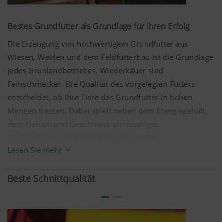
Bestes Grundfutter als Grundlage für Ihren Erfolg
Die Erzeugung von hochwertigem Grundfutter aus
Wiesen, Weiden und dem Feldfutterbau ist die Grundlage
jedes Grünlandbetriebes. Wiederkäuer sind
Feinschmecker. Die Qualität des vorgelegten Futters
entscheidet, ob Ihre Tiere das Grundfutter in hohen
Mengen fressen. Dabei spielt neben dem Energiegehalt,
dem Geruch und Geschmack ein niedriger
Rohaschegehalt eine entscheidende Rolle.
Lesen Sie mehr
Sauberes, energiereiches Grundfutter wird gerne
gefressen. Der Einsatz von Kraftfutter kann verringert
Beste Schnittqualität
werden. Dies führt einerseits zu geringeren Futterkosten
und andererseits zu höherer Tiergesundheit. Letztendlich
profitieren Sie von sauberem und qualitativ