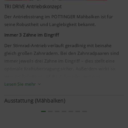
TRI DRIVE Antriebskonzept
Der Antriebsstrang im PÖTTINGER Mähbalken ist für
seine Robustheit und Langlebigkeit bekannt.
Immer 3 Zähne im Eingriff
Der Stirnrad-Antrieb verläuft geradlinig mit beinahe
gleich großen Zahnrädern. Bei den Zahnradpaaren sind
immer jeweils drei Zähne im Eingriff – dies stellt eine
optimale Kraftübertragung sicher. Außerdem wirkt so
weniger Belastung auf die Zahnräder, wenn es
beispielsweise zu Steinschlägen kommt.
Lesen Sie mehr
Die speziell geschliffene Oberfläche der Zahnräder sorgt
Ausstattung (Mähbalken)
für einen ruhigen Lauf im Ölbad. Dies reduziert den
Geräuschpegel maßgeblich.
Zahnradpaarung 39/50