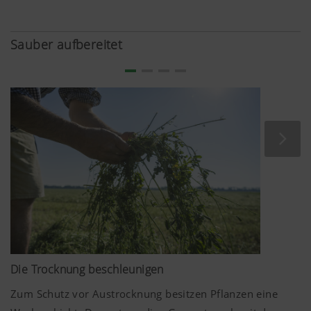
Sauber aufbereitet
Die widerstandsfähige KTL-Lackierung mit
Pulverbeschichtung garantiert Elastizität und
Langlebigkeit. Gemeinsam mit ansprechenden Farben
und modernem Design ist Ihnen Freude an der Arbeit mit
wertbeständigen Maschinen gesichert.
Die Trocknung beschleunigen
Zum Schutz vor Austrocknung besitzen Pflanzen eine