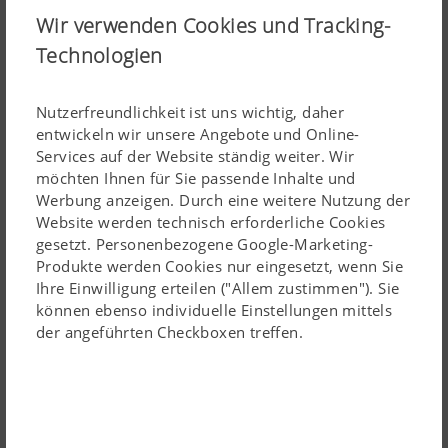
Kurzer Anbaubock
Wir verwenden Cookies und Tracking-
Die NOVACAT V 8400 und V 9200 Modelle sind sehr
Technologien
kompakt gebaut. Gekröpfte Ausleger ermöglichen einen
extrem kurzen Anbaubock. Dies sorgt für geringes
Nutzerfreundlichkeit ist uns wichtig, daher
Eigengewicht und eine Schwerpunktverlagerung nahe
entwickeln wir unsere Angebote und Online-
zum Traktor. Abhängig vom Gelände können die beiden
Services auf der Website ständig weiter. Wir
Mähkombinationen problemlos mit Vierzylinder-
möchten Ihnen für Sie passende Inhalte und
Werbung anzeigen. Durch eine weitere Nutzung der
Traktoren betrieben werden.
Website werden technisch erforderliche Cookies
gesetzt. Personenbezogene Google-Marketing-
Produkte werden Cookies nur eingesetzt, wenn Sie
Ihre Einwilligung erteilen ("Allem zustimmen"). Sie
können ebenso individuelle Einstellungen mittels
Anfahrsicherung
der angeführten Checkboxen treffen.