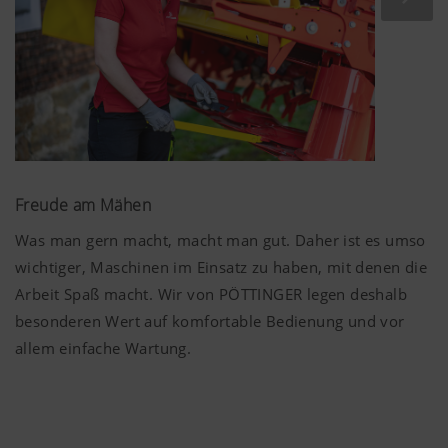
Im robusten Mähbalken arbeitet der extrem
belastungsfähige Antriebsstrang von PÖTTINGER. Das
einzigartige TRI DRIVE Antriebskonzept ist für maximale
Freude am Mähen
Lebensdauer ausgelegt.
Was man gern macht, macht man gut. Daher ist es umso
wichtiger, Maschinen im Einsatz zu haben, mit denen die
Arbeit Spaß macht. Wir von PÖTTINGER legen deshalb
besonderen Wert auf komfortable Bedienung und vor
allem einfache Wartung.