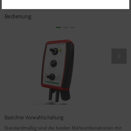
Einwilligung“
akzeptiert
Bedienung
wurde.
Land (layer)
Speichert die
6
und
vom Nutzer
Monate
Sprache
gewählte Land-
(lang)
und
Sprachauswahl.
Mehr Infos
Basicline Vorwahlschaltung
Analyse und Statistik
Standardmäßig sind die beiden Mähkombinationen mit