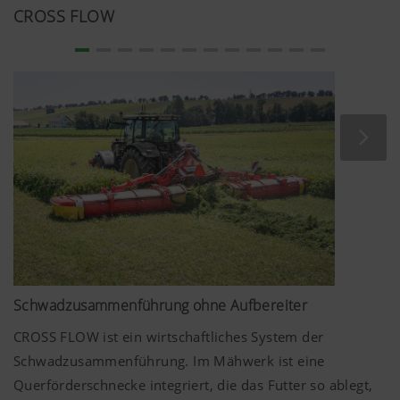
Website und auf Social Media anzeigen, daher
CROSS FLOW
verwenden wir Web-Technologien (auch
Cookies) von einigen Partnerunternehmen.
Dadurch werden die dargestellten Inhalte auf Ihr
Nutzungsverhalten zugeschnitten und angezeigt.
Zweck des Cookies
YouTube
Wir binden YouTube Videos auf unserer W
und verwenden hierbei den erweiterten
Datenschutzmodus von YouTube. Es wer
YouTube keine Informationen über die Be
dieser Website gespeichert, es sei denn, e
Video angesehen. Nähere Informationen f
Schwadzusammenführung ohne Aufbereiter
hier:
https://support.google.com/youtube/an
CROSS FLOW ist ein wirtschaftliches System der
hl=de https://www.google.de/intl/de/poli
Schwadzusammenführung. Im Mähwerk ist eine
Wir haben keine Kontrolle über YouTube 
können diese Cookies in Ihren Browser-E
Querförderschnecke integriert, die das Futter so ablegt,