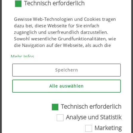
Technisch erforderlich
Gewisse Web-Technologien und Cookies tragen
dazu bei, diese Webseite für Sie einfach
zugänglich und userfreundlich darzustellen.
Sowohl wesentliche Grundfunktionalitäten, wie
die Navigation auf der Webseite, als auch die
richtige Darstellung in Ihrem Browser oder die
Mehr Infos
Hydraulische Anfahrsicherung NONSTOP LIFT
Abfrage Ihrer Zustimmung sind damit gemeint.
Diese Website funktioniert ohne die genannten
NONSTOP LIFT ist eine innovative Technik zum
Speichern
Web-Technologien und Cookies nicht.
optimalen Schutz des Mähbalkens. Die Mäheinheit
weicht Hindernissen durch gleichzeitiges
Alle auswählen
Zweck des Cookies
Dauer
Nachhintenschwenken und Anheben des Auslegers
effizient aus. So werden größere Schäden am Mähwerk
Technisch erforderlich
auch bei höheren Geschwindigkeiten vermieden. Das
Analyse und Statistik
Mähwerk schwenkt schlussendlich wieder automatisch in
Cookie-
Speichert , ob
6
Einwilligung
das Banner zur
Monate
die Arbeitsposition zurück.
Marketing
„Cookie-