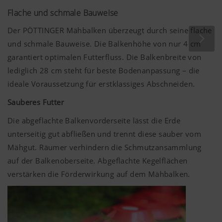
Entscheidend für eine optimale Arbeitsqualität ist, dass
Flache und schmale Bauweise
der Aufbereitertyp entsprechend dem zu mähenden
Futter gewählt wird. Für grasreiche Bestände eignet sich
Der PÖTTINGER Mähbalken überzeugt durch seine flache
der ED Zinkenaufbereiter. Dieser schlägt das Halmgut an.
und schmale Bauweise. Die Balkenhöhe von nur
4 cm
Bei blattreichem Futter ist der RC Walzenaufbereiter zu
garantiert optimalen Futterfluss. Die Balkenbreite von
empfehlen. Dieser quetscht das Mähgut.
lediglich
28 cm
steht für beste Bodenanpassung – die
ideale Voraussetzung für erstklassiges Abschneiden.
Sauberes Futter
Die abgeflachte Balkenvorderseite lässt die Erde
unterseitig gut abfließen und trennt diese sauber vom
Mähgut. Räumer verhindern die Schmutzansammlung
auf der Balkenoberseite. Abgeflachte Kegelflächen
verstärken die Förderwirkung auf dem Mähbalken.