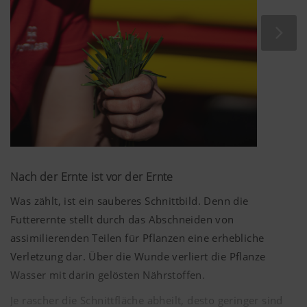
einwandfreiem Futter durch mehr Gewinn auf Ihrem
Betrieb.
Doch bestes Futter ist kein Zufall. Den Grundstein dafür
legt die botanische Zusammensetzung des
Pflanzenbestandes. Den hier entstehenden Mengen- und
Qualitätsertrag gilt es entlang der gesamten Erntekette zu
erhalten.
Nach der Ernte ist vor der Ernte
Was zählt, ist ein sauberes Schnittbild. Denn die
Futterernte stellt durch das Abschneiden von
assimilierenden Teilen für Pflanzen eine erhebliche
Verletzung dar. Über die Wunde verliert die Pflanze
Wasser mit darin gelösten Nährstoffen.
Je rascher die Schnittfläche abheilt, desto geringer sind