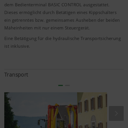
dem Bedienterminal BASIC CONTROL ausgestattet.
Wir möchten uns ständig hinsichtlich
Dieses ermöglicht durch Betätigen eines Kippschalters
Nutzerfreundlichkeit und Leistungsfähigkeit
ein getrenntes bzw. gemeinsames Ausheben der beiden
unserer Website verbessern. Daher setzen wir
Mäheinheiten mit nur einem Steuergerät.
Analyse-Technologien (auch Cookies) ein,
welche anonym messen und auswerten, welche
Eine Betätigung für die hydraulische Transportsicherung
Inhalte unserer Website genutzt werden und wie
ist inklusive.
häufig diese aufgerufen werden.
Zweck des
Dauer
Transport
Cookies
Google
Analyse der
6 Monate
Analytics
Benutzung der
Website, siehe
unterhalb.