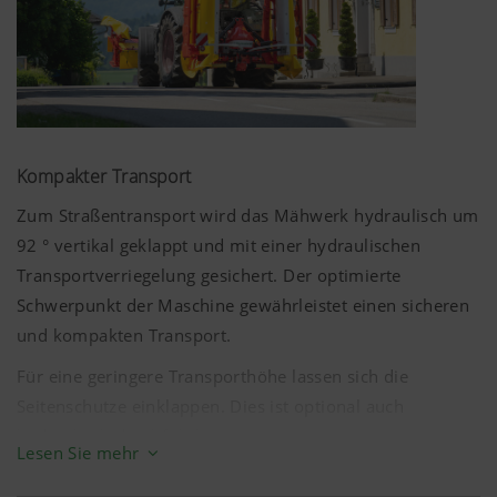
Kompakter Transport
Zum Straßentransport wird das Mähwerk hydraulisch um
92 °
vertikal geklappt und mit einer hydraulischen
Transportverriegelung gesichert. Der optimierte
Schwerpunkt der Maschine gewährleistet einen sicheren
und kompakten Transport.
Mehr Infos
Für eine geringere Transporthöhe lassen sich die
Seitenschutze einklappen. Dies ist optional auch
Marketing
hydraulisch durchführbar.
Lesen Sie mehr
Warntafeln und LED-Beleuchtung sind Standard.
Wir möchten Ihnen relevante Inhalte auf unserer