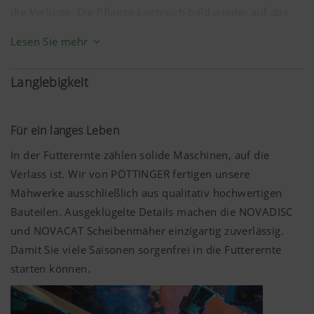
die Verluste. Die Pflanze kann sich bald wieder auf das
Wachsen und die Bildung von Blattmasse konzentrieren.
Lesen Sie mehr
Ein schneller Aufwuchs des Pflanzenbestandes nach der
Ernte legt den Grundstein für hohe Jahreserträge pro
Langlebigkeit
Hektar.
Was zählt, ist beste Schnittqualität: Dafür wurde der
Für ein langes Leben
PÖTTINGER Mähbalken entwickelt.
In der Futterernte zählen solide Maschinen, auf die
Verlass ist. Wir von PÖTTINGER fertigen unsere
Mähwerke ausschließlich aus qualitativ hochwertigen
Bauteilen. Ausgeklügelte Details machen die NOVADISC
und NOVACAT Scheibenmäher einzigartig zuverlässig.
Damit Sie viele Saisonen sorgenfrei in die Futterernte
starten können.