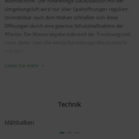
Wachsschicht. Der notwendige Gasaustausch mit der
Umgebungsluft wird nur über Spaltöffnungen reguliert.
Unmittelbar nach dem Mähen schließen sich diese
Öffnungen durch eine gewisse Schutzmaßnahme der
Pflanze. Die Wasserabgabe während der Trocknungszeit
muss daher über die wenig durchlässige Wachsschicht
erfolgen.
Die Aufgabe des Aufbereiters liegt darin, die
Lesen Sie mehr
Wachsschicht der gemähten Pflanzen aufzubrechen,
wodurch sich zwei wesentliche Vorteile ergeben. Das
Mähgut trocknet schneller ab. Atmungsverluste durch
lange Feldliegezeiten können reduziert werden. Daneben
Technik
wird der Zellsaftaustritt im Silo erleichtert. Dadurch
kommt es zu einer schnelleren pH-Wert-Absenkung. Als
Fazit wird rascher ein stabiler Konservierungszustand der
Mähbalken
Silage erreicht.