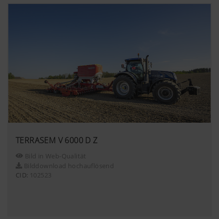
Video angesehen. Nähere Informationen f
hier:
https://support.google.com/youtube/an
hl=de https://www.google.de/intl/de/poli
Wir haben keine Kontrolle über YouTube 
können diese Cookies in Ihren Browser-E
blockieren.
TERRASEM V 6000 D Z
Bild in Web-Qualität
Bilddownload hochauflösend
CID:
102523