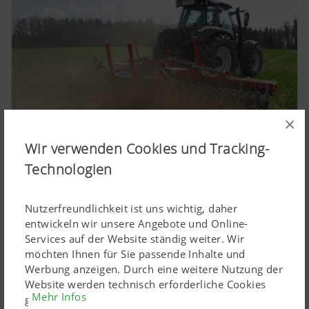
×
Wir verwenden Cookies und Tracking-
Technologien
2021:
Nutzerfreundlichkeit ist uns wichtig, daher
Erweiterung des Portfolios um mechanische
entwickeln wir unsere Angebote und Online-
Services auf der Website ständig weiter. Wir
Kulturpflegemaschinen, wie die ROTOCARE
möchten Ihnen für Sie passende Inhalte und
Rollhacke und die FLEXCARE Hacktechnik.
Werbung anzeigen. Durch eine weitere Nutzung der
Website werden technisch erforderliche Cookies
Mehr Infos
gesetzt. Personenbezogene Google-Marketing-