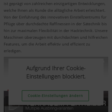
ist geprägt von zahlreichen einzigartigen Entwicklungen,
welche Ihnen als Kunde die alltägliche Arbeit erleichtert.
Von der Einführung des innovativen Einstellzentrums für
Pflüge über durchdachte Raffinessen in der Sätechnik bis
hin zur maximalen Flexibilität in der Hacktechnik. Unsere
Maschinen überzeugen mit durchdachten und hilfreichen
Features, um die Arbeit effektiv und effizient zu
erledigen.
Aufgrund Ihrer Cookie-
Aufgrund Ihrer Cookie-
Aufgrund Ihrer Cookie-
Aufgrund Ihrer Cookie-
Aufgrund Ihrer Cookie-
Aufgrund Ihrer Cookie-
Aufgrund Ihrer Cookie-
Einstellungen blockiert.
Einstellungen blockiert.
Einstellungen blockiert.
Einstellungen blockiert.
Einstellungen blockiert.
Einstellungen blockiert.
Einstellungen blockiert.
Cookie-Einstellungen ändern
Cookie-Einstellungen ändern
Cookie-Einstellungen ändern
Cookie-Einstellungen ändern
Cookie-Einstellungen ändern
Cookie-Einstellungen ändern
Cookie-Einstellungen ändern