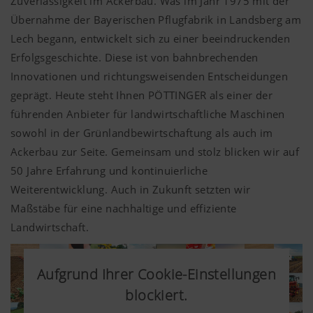
Zuverlässigkeit im Ackerbau. Was im Jahr 1975 mit der
Übernahme der Bayerischen Pflugfabrik in Landsberg am
Lech begann, entwickelt sich zu einer beeindruckenden
Erfolgsgeschichte. Diese ist von bahnbrechenden
Innovationen und richtungsweisenden Entscheidungen
geprägt. Heute steht Ihnen PÖTTINGER als einer der
führenden Anbieter für landwirtschaftliche Maschinen
sowohl in der Grünlandbewirtschaftung als auch im
Ackerbau zur Seite. Gemeinsam und stolz blicken wir auf
50 Jahre Erfahrung und kontinuierliche
Weiterentwicklung. Auch in Zukunft setzten wir
Maßstäbe für eine nachhaltige und effiziente
Landwirtschaft.
Aufgrund Ihrer Cookie-Einstellungen
Aufgrund Ihrer Cookie-Einstellungen
Aufgrund Ihrer Cookie-Einstellungen
Aufgrund Ihrer Cookie-Einstellungen
Aufgrund Ihrer Cookie-Einstellungen
Aufgrund Ihrer Cookie-Einstellungen
Aufgrund Ihrer Cookie-Einstellungen
blockiert.
blockiert.
blockiert.
blockiert.
blockiert.
blockiert.
blockiert.