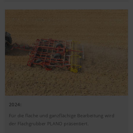
Marketing
Google
Analyse der
6 Monate
Analytics
Benutzung der
Website, siehe
Wir möchten Ihnen relevante Inhalte auf unserer
unterhalb.
Website und auf Social Media anzeigen, daher
verwenden wir Web-Technologien (auch
Cookies) von einigen Partnerunternehmen.
Dadurch werden die dargestellten Inhalte auf Ihr
Nutzungsverhalten zugeschnitten und angezeigt.
Mehr Infos
Zweck des Cookies
YouTube
Wir binden YouTube Videos auf unserer W
und verwenden hierbei den erweiterten
Datenschutzmodus von YouTube. Es wer
2024:
YouTube keine Informationen über die Be
dieser Website gespeichert, es sei denn, e
Für die flache und ganzflächige Bearbeitung wird
Video angesehen. Nähere Informationen f
der Flachgrubber PLANO präsentiert.
hier: