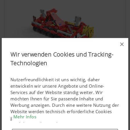
×
Wir verwenden Cookies und Tracking-
Technologien
Kurzkombinationen
Nutzerfreundlichkeit ist uns wichtig, daher
entwickeln wir unsere Angebote und Online-
Services auf der Website ständig weiter. Wir
möchten Ihnen für Sie passende Inhalte und
Werbung anzeigen. Durch eine weitere Nutzung der
Website werden technisch erforderliche Cookies
Mehr Infos
gesetzt. Personenbezogene Google-Marketing-
Produkte werden Cookies nur eingesetzt, wenn Sie