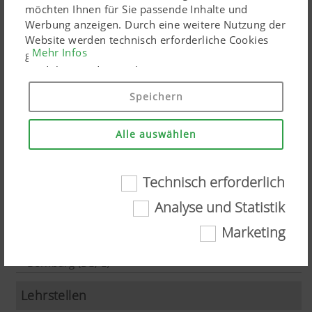
möchten Ihnen für Sie passende Inhalte und
Werbung anzeigen. Durch eine weitere Nutzung der
Website werden technisch erforderliche Cookies
Mehr Infos
gesetzt. Personenbezogene Google-Marketing-
Produkte werden Cookies nur eingesetzt, wenn Sie
Ihre Einwilligung erteilen ("Allem zustimmen"). Sie
Speichern
können ebenso individuelle Einstellungen mittels
der angeführten Checkboxen treffen.
Unsere aktuellen
Alle auswählen
Stellenangebote
Technisch erforderlich
Technisch erforderlich
Analyse und Statistik
Initiativbewerbung
Marketing
Gewisse Web-Technologien und Cookies tragen
Initiativbewerbung Werk
DE
dazu bei, diese Webseite für Sie einfach
Bernburg (DE, E)
zugänglich und userfreundlich darzustellen.
Sowohl wesentliche Grundfunktionalitäten, wie
Lehrstellen
die Navigation auf der Webseite, als auch die