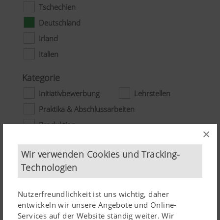
Tschechien
Deutschland
Irland
Italien
Kategorie
Initiativbewerbung
Lehrstellen
Praktika & Abschlussarbeiten
Produktion
×
Ausmaß
Wir verwenden Cookies und Tracking-
Vollzeit
Technologien
Praktikum
Nutzerfreundlichkeit ist uns wichtig, daher
entwickeln wir unsere Angebote und Online-
Services auf der Website ständig weiter. Wir