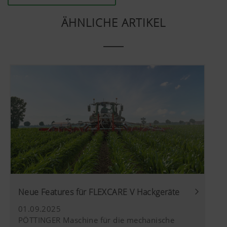
Sprachauswahl.
Cookies
ÄHNLICHE ARTIKEL
Marketing
Google
Analyse der
6 Monate
Analytics
Benutzung der
Website, siehe
Wir möchten Ihnen relevante Inhalte auf unserer
unterhalb.
Website und auf Social Media anzeigen, daher
verwenden wir Web-Technologien (auch
Cookies) von einigen Partnerunternehmen.
Dadurch werden die dargestellten Inhalte auf Ihr
Nutzungsverhalten zugeschnitten und angezeigt.
Mehr Infos
Zweck des Cookies
YouTube
Wir binden YouTube Videos auf unserer W
und verwenden hierbei den erweiterten
Neue Features für FLEXCARE V Hackgeräte
Datenschutzmodus von YouTube. Es wer
01.09.2025
YouTube keine Informationen über die Be
PÖTTINGER Maschine für die mechanische
dieser Website gespeichert, es sei denn, e