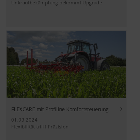
Unkrautbekämpfung bekommt Upgrade
Video angesehen. Nähere Informationen f
hier:
https://support.google.com/youtube/an
hl=de https://www.google.de/intl/de/poli
Wir haben keine Kontrolle über YouTube 
können diese Cookies in Ihren Browser-E
blockieren.
FLEXCARE mit Profiline Komfortsteuerung
01.03.2024
Flexibilität trifft Präzision