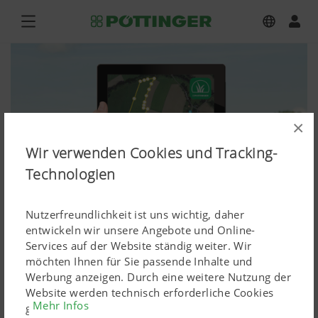
×
Wir verwenden Cookies und Tracking-
Technologien
Nutzerfreundlichkeit ist uns wichtig, daher
HARVEST ASSIST
entwickeln wir unsere Angebote und Online-
Services auf der Website ständig weiter. Wir
Bilddownload hochauflösend
möchten Ihnen für Sie passende Inhalte und
Werbung anzeigen. Durch eine weitere Nutzung der
Bitte beachten Sie, dass Grafiken, Videos und Texte dem
Website werden technisch erforderliche Cookies
Mehr Infos
gesetzt. Personenbezogene Google-Marketing-
Urheberrecht unterliegen. Gerne können diese von Ihnen