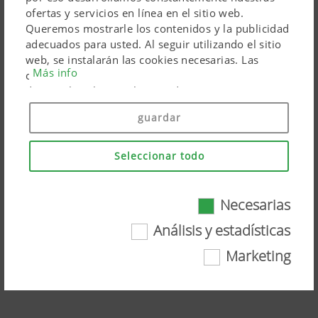
ofertas y servicios en línea en el sitio web.
Queremos mostrarle los contenidos y la publicidad
adecuados para usted. Al seguir utilizando el sitio
web, se instalarán las cookies necesarias. Las
Más info
cookies personales de los productos de marketing
de Google solo se utilizan si da su consentimiento
(«Aceptar todo»). También puede hacer ajustes
guardar
individuales utilizando las casillas de verificación
proporcionadas.
Seleccionar todo
Necesarias
SENSOSAFE - From the everyday life
Necesarias
Análisis y estadísticas
of Thomas Neudorfer
Marketing
Ciertas tecnologías web y cookies ayudan a que
Vea el vídeo en YouTube
este sitio web sea fácilmente accesible y fácil de
usar. Con ello se entiende tanto las
funcionalidades básicas esenciales, como la