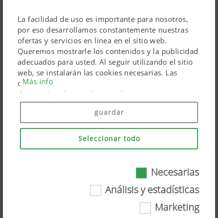
La facilidad de uso es importante para nosotros,
por eso desarrollamos constantemente nuestras
ofertas y servicios en línea en el sitio web.
Queremos mostrarle los contenidos y la publicidad
adecuados para usted. Al seguir utilizando el sitio
web, se instalarán las cookies necesarias. Las
Más info
cookies personales de los productos de marketing
de Google solo se utilizan si da su consentimiento
(«Aceptar todo»). También puede hacer ajustes
Cultivadores
guardar
individuales utilizando las casillas de verificación
proporcionadas.
Seleccionar todo
Necesarias
Necesarias
Análisis y estadísticas
Marketing
Ciertas tecnologías web y cookies ayudan a que