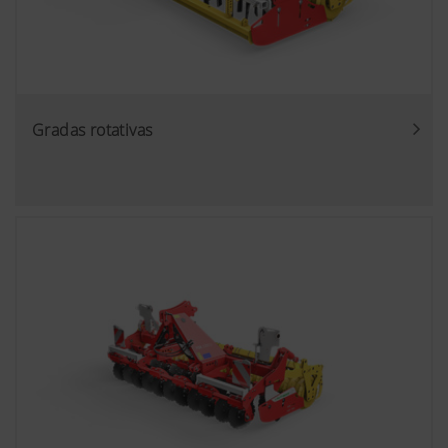
idioma
país e idioma
(lang)
seleccionada
Más info
Objetivo de
Duración
por el
las cookies
usuario.
Gradas rotativas
Marketing
Google
Analítica del
6 Meses
Analytics
usuario de la
página web,
Queremos mostrarle contenido relevante en
ver abajo.
nuestro sitio web y en las redes sociales, por lo
que utilizamos tecnologías web (incluidas las
cookies) de algunas empresas asociadas. Esto
significa que el contenido que se muestra está
adaptado y se muestra de acuerdo con su
comportamiento.
Más info
Objetivo de las cookies
YouTube
Incluimos videos YouTube en nuestra pá