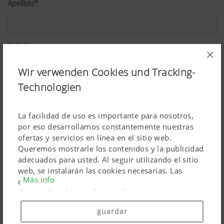
Apellido*
Calle*
×
Wir verwenden Cookies und Tracking-
Technologien
C. postal*
La facilidad de uso es importante para nosotros,
por eso desarrollamos constantemente nuestras
Localidad*
ofertas y servicios en línea en el sitio web.
Queremos mostrarle los contenidos y la publicidad
adecuados para usted. Al seguir utilizando el sitio
web, se instalarán las cookies necesarias. Las
País*
Más info
cookies personales de los productos de marketing
de Google solo se utilizan si da su consentimiento
(«Aceptar todo»). También puede hacer ajustes
guardar
individuales utilizando las casillas de verificación
Profesión*