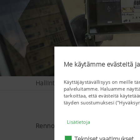
Me käytämme evästeitä ja 
Käyttäjäystävällisyys on meille tä
Hallinta
palveluitamme. Haluamme näyttää s
tarkoittaa, että evästeitä käytet
täyden suostumuksesi ("Hyväksyn 
Lisätietoja
Rennompaa työskentelyä
Tekniset vaatimukset