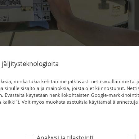
jäljitysteknologioita
rkeää, minkä takia kehitämme jatkuvasti nettisivuillamme tarjol
inulle sisältöjä ja mainoksia, joista olet kiinnostunut. Nett
ään. Evästeitä käytetään henkilökohtaisten Google-markkinointi
kaikki"). Voit myös muokata asetuksia käyttämällä annettuja 
Analyysi ja tilastointi