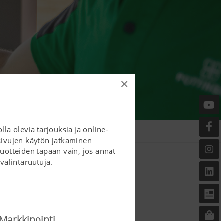
×
la olevia tarjouksia ja online-
isivujen käytön jatkaminen
tuotteiden tapaan vain, jos annat
valintaruutuja.
Markkinointi