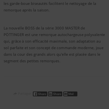
n’avons aucun contrôle sur les cookies d
les garde-boue biseautés facilitent le nettoyage de la
pouvez bloquer ces cookies en réglant le
remorque après la saison.
navigateur.
La nouvelle BOSS de la série 3000 MASTER de
PÖTTINGER est une remorque autochargeuse polyvalente
qui, grâce à son efficacité maximale, son adaptation au
sol parfaite et son concept de commande moderne, joue
dans la cour des grands alors qu'elle est placée dans le
segment des petites remorques.
Partager: