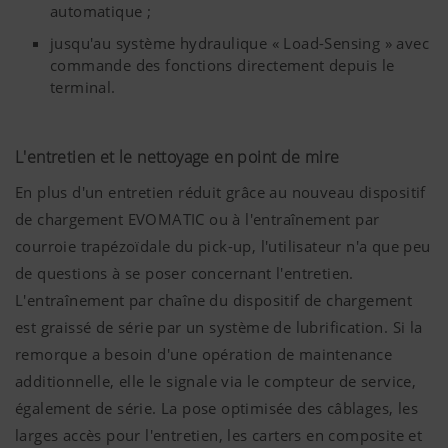
Marketing
automatique ;
consultation
Analytics
l’utilisation du
du site
site internet,
jusqu'au système hydraulique « Load-Sensing » avec
Nous souhaitons vous montrer des informations
internet.
voir plus bas.
commande des fonctions directement depuis le
importantes sur notre page Internet et sur nos
terminal.
réseaux sociaux et pour cela nous utilisons des
technologies web (dont des cookies) de certains
partenaires. Ainsi, les contenus affichés sont
L'entretien et le nettoyage en point de mire
adaptés à vos comportements d'utilisation.
En plus d'un entretien réduit grâce au nouveau dispositif
Plus d'infos
Objectif des cookies
de chargement EVOMATIC ou à l'entraînement par
courroie trapézoïdale du pick-up, l'utilisateur n'a que peu
de questions à se poser concernant l'entretien.
YouTube
Nous insérons des vidéos YouTube sur notr
utilisons pour cela le système étendu de 
L'entraînement par chaîne du dispositif de chargement
données de YouTube. Aucune information 
est graissé de série par un système de lubrification. Si la
ce site internet n'est enregistrée par Yo
remorque a besoin d'une opération de maintenance
vidéo ne soit visualisée.Vous trouverez d
additionnelle, elle le signale via le compteur de service,
détaillées sur les sites
également de série. La pose optimisée des câblages, les
suivants :https://support.google.com/y
hl=frhttps://www.google.de/intl/fr/polic
larges accès pour l'entretien, les carters en composite et