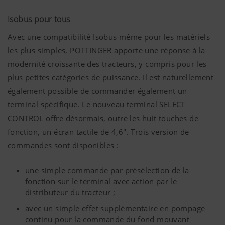
Plus d'infos
Isobus pour tous
Objectif des
Durée
cookies
Avec une compatibilité Isobus même pour les matériels
Analyse et statistique
les plus simples, PÖTTINGER apporte une réponse à la
modernité croissante des tracteurs, y compris pour les
Cookies de
Enregistre si
6 Mois
plus petites catégories de puissance. Il est naturellement
consentement
la bannière
Nous souhaitons améliorer constamment la
également possible de commander également un
« acceptation
convivialité et les performances de notre site
des
terminal spécifique. Le nouveau terminal SELECT
internet. C'est pourquoi nous utilisons des
cookies » a
CONTROL offre désormais, outre les huit touches de
technologies d'analyse (incluant des cookies) qui
été
fonction, un écran tactile de 4,6". Trois version de
mesurent et évaluent anonymement quels sont
approuvée.
les contenus de notre site internet qui sont
commandes sont disponibles :
utilisés et quelles sont les rubriques les plus
Pays (layer) et
Enregistre
6 Mois
une simple commande par présélection de la
langue (lang)
les choix de
fonction sur le terminal avec action par le
Plus d'infos
Objectif des
Durée
l'utilisateur
distributeur du tracteur ;
cookies
quant au
avec un simple effet supplémentaire en pompage
pays et à la
continu pour la commande du fond mouvant
langue de
Google
Analyse
6 Mois