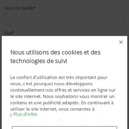
Nom de famille*
Rue*
×
Nous utilisons des cookies et des
Code postal*
technologies de suivi
Le confort d'utilisation est très important pour
Ville*
nous, c'est pourquoi nous développons
continuellement nos offres et services en ligne sur
le site internet. Nous souhaitons vous montrer un
contenu et une publicité adaptés. En continuant à
Pays*
utiliser le site internet, vous consentez à
Plus d'infos
l'utilisation de cookies techniquement nécessaires.
Vos données personnelles sont utilisées par les
produits marketing Google uniquement si vous