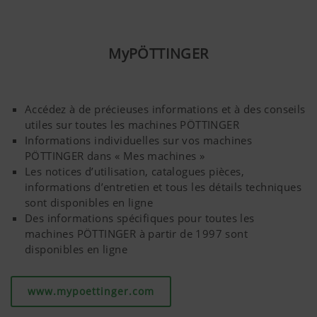
importantes sur notre page Internet et sur nos
réseaux sociaux et pour cela nous utilisons des
technologies web (dont des cookies) de certains
partenaires. Ainsi, les contenus affichés sont
MyPÖTTINGER
adaptés à vos comportements d'utilisation.
Objectif des cookies
Accédez à de précieuses informations et à des conseils
utiles sur toutes les machines PÖTTINGER
Informations individuelles sur vos machines
YouTube
Nous insérons des vidéos YouTube sur notr
PÖTTINGER dans « Mes machines »
utilisons pour cela le système étendu de 
Les notices d’utilisation, catalogues pièces,
données de YouTube. Aucune information 
informations d’entretien et tous les détails techniques
ce site internet n'est enregistrée par Yo
sont disponibles en ligne
vidéo ne soit visualisée.Vous trouverez d
Des informations spécifiques pour toutes les
détaillées sur les sites
machines PÖTTINGER à partir de 1997 sont
suivants :https://support.google.com/y
disponibles en ligne
hl=frhttps://www.google.de/intl/fr/polic
n’avons aucun contrôle sur les cookies d
pouvez bloquer ces cookies en réglant le
www.mypoettinger.com
navigateur.