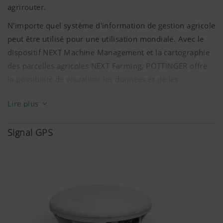
agrirouter.
N'importe quel système d'information de gestion agricole
Nous souhaitons améliorer constamment la
convivialité et les performances de notre site
peut être utilisé pour une utilisation mondiale. Avec le
internet. C'est pourquoi nous utilisons des
dispositif NEXT Machine Management et la cartographie
technologies d'analyse (incluant des cookies) qui
des parcelles agricoles NEXT Farming, PÖTTINGER offre
mesurent et évaluent anonymement quels sont
la possibilité de visualiser les données et de les
les contenus de notre site internet qui sont
documenter à long terme.
utilisés et quelles sont les rubriques les plus
Lire plus
Objectif des
Durée
cookies
Signal GPS
Google
Analyse
6 Mois
Analytics
l’utilisation du
site internet,
voir plus bas.