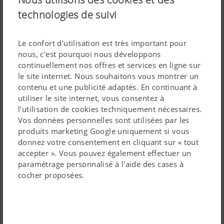
technologies de suivi
PÖTTINGER offre ainsi, avec ses terminaux intelligents
POWER CONTROL, EXPERT 75 et CCI 1200, une solution
adaptée à chaque utilisation. Avec un seul terminal, une
Le confort d'utilisation est très important pour
nous, c'est pourquoi nous développons
meilleure vue d'ensemble est assurée dans la cabine.
continuellement nos offres et services en ligne sur
le site internet. Nous souhaitons vous montrer un
contenu et une publicité adaptés. En continuant à
utiliser le site internet, vous consentez à
l'utilisation de cookies techniquement nécessaires.
Vos données personnelles sont utilisées par les
produits marketing Google uniquement si vous
Technologie
donnez votre consentement en cliquant sur « tout
accepter ». Vous pouvez également effectuer un
paramétrage personnalisé à l'aide des cases à
GeoSuite App
cocher proposées.