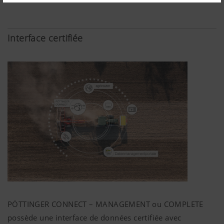
« acceptation
des
cookies » a
été
Interface certifiée
approuvée.
Pays (layer) et
Enregistre
6 Mois
langue (lang)
les choix de
l'utilisateur
quant au
pays et à la
langue de
consultation
du site
internet.
Plus d'infos
PÖTTINGER CONNECT – MANAGEMENT ou COMPLETE
Analyse et statistique
possède une interface de données certifiée avec