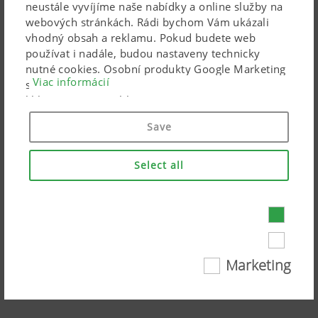
neustále vyvíjíme naše nabídky a online služby na
webových stránkách. Rádi bychom Vám ukázali
vhodný obsah a reklamu. Pokud budete web
používat i nadále, budou nastaveny technicky
nutné cookies. Osobní produkty Google Marketing
Viac informácií
se používají, pouze pokud dáte svůj úplný souhlas
kliknutím na („souhlasit se vším“). Pomocí
uvedených zaškrtávacích políček můžete také
Save
provést individuální nastavení.
Select all
NOVADISC mower combinations, your
benefits
Některé webové technologie a soubory cookie
Marketing
pomáhají, aby byl tento web pro vás snadno
Pozrite sa na video na YouTube
dostupný a uživatelsky přívětivý. To se týká
základních základních funkcí, jako je navigace