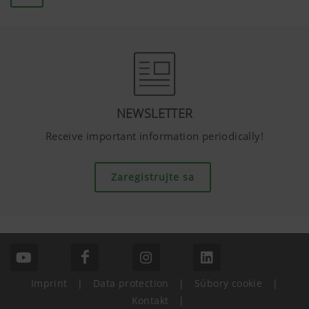
YouTube
6 Mesiace
NEWSLETTER
Receive important information periodically!
Zaregistrujte sa
Imprint
|
Data protection
|
Súbory cookie
|
Kontakt
|