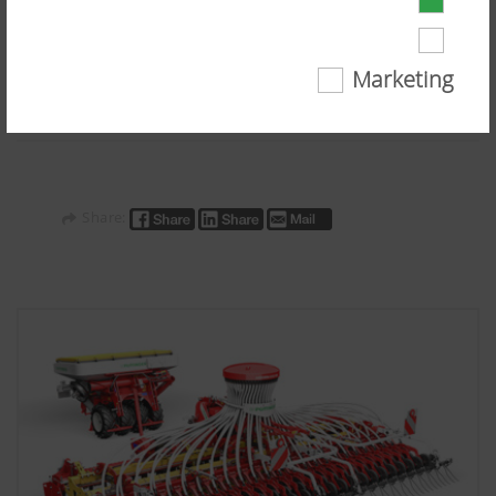
Díky vhodnému rozložení zatížení secí kombinace a
čelního zásobníku osiva na traktor se sníží tlak na půdu a
zvýší se bezpečnost při dopravě.
Některé webové technologie a soubory cookie
Marketing
pomáhají, aby byl tento web pro vás snadno
dostupný a uživatelsky přívětivý. To se týká
základních základních funkcí, jako je navigace
na webových stránkách, správné zobrazení ve
vašem internetovém prohlížeči nebo žádost o
váš souhlas. Tento web nefunguje bez
Share:
uvedených webových technologií a cookies.
Viac informácií
Účel cookies
Doba trvání
6 Mesiace
Chceme neustále zlepšovat uživatelskou
přívětivost a výkon našich webových stránek.