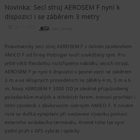
Novinka: Secí stroj AEROSEM F nyní k
dispozici i se záběrem 3 metry
20.11.2025
Secí stroje
Pneumatický secí stroj AEROSEM F s čelním zásobníkem
AMICO F od firmy Pöttinger tvoří osvědčený tým. Pro
ještě větší flexibilitu rozšiřujeme nabídku secích strojů.
AEROSEM F je nyní k dispozici v pevné verzi se záběrem
3 m a ve sklopných provedeních se záběry 4 m, 5 m a 6
m. Nový AEROSEM F 3000 DD je ideálně přizpůsobený
požadavkům malých a středních farem. Inovací prochází i
čelní zásobník s dávkovacím ústrojím AMICO F. V novém
roce se dočká vylepšení při nastavení výsevku pomocí
externího ovládacího terminálu. Kromě toho lze nyní
jízdní pruh s GPS vybrat i opticky.