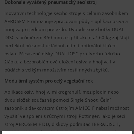
Dokonale vyvážený pneumatický secí stroj
Inovativní technologie secího stroje s čelním zásobníkem
AEROSEM F umožňuje zpracování půdy s aplikací osiva a
hnojiva při jednom přejezdu. Dvoudiskové botky DUAL
DISC s průměrem 350 mm a s přítlakem až 60 kg zajišťují
perfektní přesnost ukládání a tím i optimální klíčení
osiva. Přesazené disky DUAL DISC pro tvorbu úzkého
žlábku a bezproblémové uložení osiva a hnojiva i v
půdách s velkým množstvím rostlinných zbytků.
Modulární systém pro celý vegetační rok
Aplikace osiv, hnojiv, mikrogranulí, meziplodin nebo
dvou složek současně pomocí Single Shoot. Čelní
zásobník s dávkovacím ústrojím AMICO F nabízí možnost
využití ve spojení s různými stroji Pöttinger, jako je secí
stroj AEROSEM F DD, diskový podmítač TERRADISC T,
kypřič TERRIA nebo plečka FLEXCARE V. Ať už se jedná o