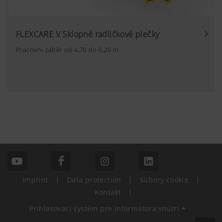
Účel cookies
Doba trvání
FLEXCARE V Sklopné radličkové plečky
Pracovní záběr od 4,70 do 9,20 m
6 Mesiace
Chceme neustále zlepšovat uživatelskou
přívětivost a výkon našich webových stránek.
6 Mesiace
Používáme proto analytické technologie (včetně
cookies), které anonymně měří a vyhodnocují,
jaký obsah na našich webových stránkách se
Viac informácií
Účel cookies
Doba trvání
Imprint
|
Data protection
|
Súbory cookie
|
Marketing
6 Mesiace
Kontakt
|
Prihlasovací systém pre informátora:vnútri
Chceme vám ukázat relevantní obsah na našich