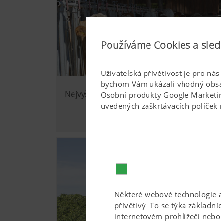
Používáme Cookies a sled
Uživatelská přívětivost je pro ná
bychom Vám ukázali vhodný obsah
Nejvyšší kvalita řezanky
Osobní produkty Google Marketing
uvedených zaškrtávacích políček 
Některé webové technologie a
přívětivý. To se týká základn
internetovém prohlížeči nebo