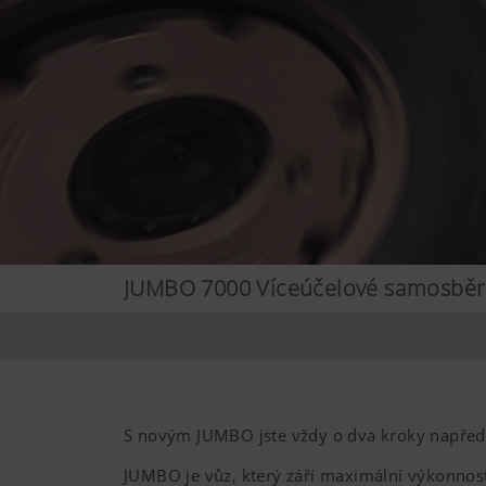
JUMBO 7000 Víceúčelové samosběrac
S novým JUMBO jste vždy o dva kroky napřed
JUMBO je vůz, který září maximální výkonnos