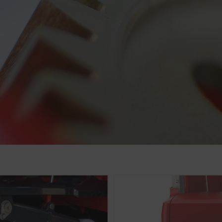
ivatelskou přívětivost a výkon našich webových stránek. Pou
, které anonymně měří a vyhodnocují, jaký obsah na našich w
Účel cookies
Doba trvání
6 Mesiace