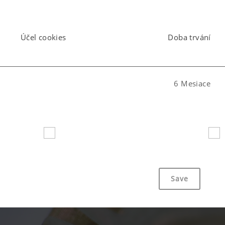
Účel cookies
Doba trvání
Komfort a jistota
6 Mesiace
6 Mesiace
Save