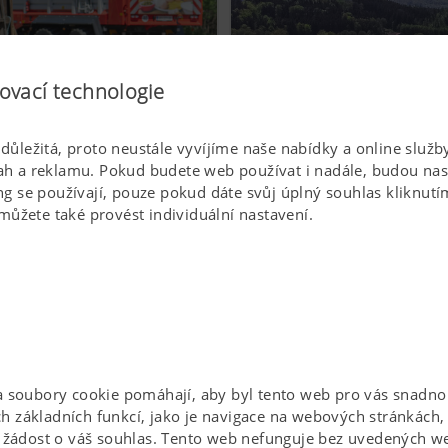
ovací technologie
s důležitá, proto neustále vyvíjíme naše nabídky a online slu
 a reklamu. Pokud budete web používat i nadále, budou nast
Provozní bezpečnost
 se používají, pouze pokud dáte svůj úplný souhlas kliknutím
můžete také provést individuální nastavení.
 soubory cookie pomáhají, aby byl tento web pro vás snadno
ích základních funkcí, jako je navigace na webových stránkách
 žádost o váš souhlas. Tento web nefunguje bez uvedených w