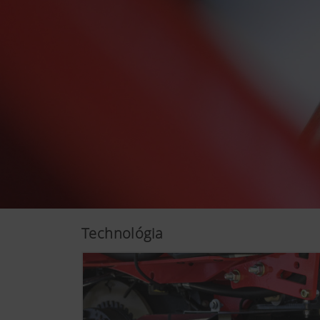
Viac informácií
Chceme neustále zlepšovat už
technologie (včetně cookies)
Technológia