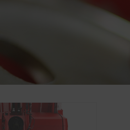
žíváme proto analytické
ebových stránkách se používá