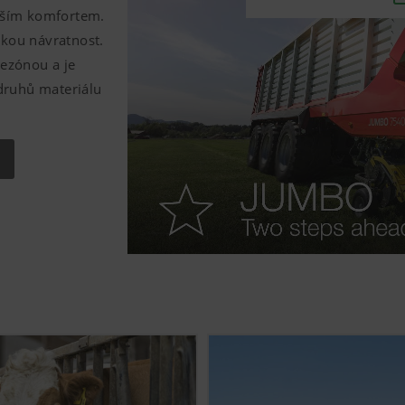
epším komfortem.
okou návratnost.
ezónou a je
druhů materiálu