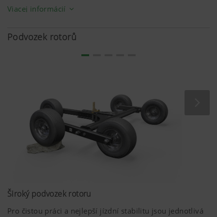
redukuje i lámání prstů. Ztráty prstů jsou při shrnování
Viacej informácií
nepříjemné, protože mohou být nebezpečné pro
následné stroje i zvířata. Stranová pojistka proti ztrátě
Podvozek rotorů
prstů je v základní výbavě.
Široký podvozek rotoru
Pro čistou práci a nejlepší jízdní stabilitu jsou jednotlivá