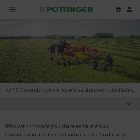
TOP C Dvourotorové shrnovače se středovým odkládáním řádku s podvozkem
Středové shrnovače jsou charakteristické svou
rovnoměrnou a vzdušnou tvorbou řádku. Co do šířky,