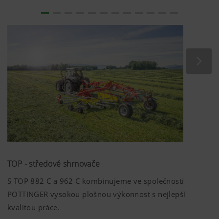
Výsledkem je, že zobrazený obsah je
přizpůsoben vašemu chování při používání.
Účel cookies
Doba trvání
YouTube
6 Mesiace
TOP - středové shrnovače
S TOP 882 C a 962 C kombinujeme ve společnosti
PÖTTINGER vysokou plošnou výkonnost s nejlepší
kvalitou práce.