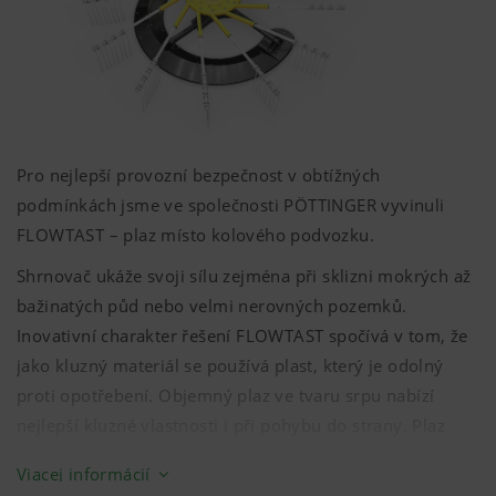
Pro nejlepší provozní bezpečnost v obtížných
podmínkách jsme ve společnosti PÖTTINGER vyvinuli
FLOWTAST – plaz místo kolového podvozku.
Shrnovač ukáže svoji sílu zejména při sklizni mokrých až
bažinatých půd nebo velmi nerovných pozemků.
Inovativní charakter řešení FLOWTAST spočívá v tom, že
jako kluzný materiál se používá plast, který je odolný
proti opotřebení. Objemný plaz ve tvaru srpu nabízí
nejlepší kluzné vlastnosti i při pohybu do strany. Plaz
kopíruje pozemek po celé pracovní ploše dráhy prstů.
Viacej informácií
FLOWTAST je ve volitelné výbavě pro shrnovač TOP 882