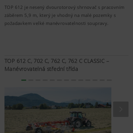
TOP 612 je nesený dvourotorový shrnovač s pracovním
Chceme neustále zlepšovat uživatelskou
záběrem
5,9 m
, který je vhodný na malé pozemky s
přívětivost a výkon našich webových stránek.
požadavkem velké manévrovatelnosti soupravy.
Používáme proto analytické technologie (včetně
cookies), které anonymně měří a vyhodnocují,
jaký obsah na našich webových stránkách se
Účel cookies
Doba trvání
TOP 612 C, 702 C, 762 C, 762 C CLASSIC –
Manévrovatelná střední třída
6 Mesiace