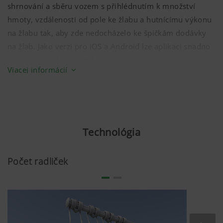
shrnování a sběru vozem s přihlédnutím k množství
hmoty, vzdálenosti od pole ke žlabu a hutnícímu výkonu
na žlabu tak, aby zde nedocházelo ke špičkám dodávky
na žlab. Jako verzi pro iOS a Android lze aplikaci snadno
nainstalovat do smartphonu.
Viacej informácií
Pozemky lze přiřadit k jednotlivým strojům v několika
krocích. Přehledně se zobrazují pole ke sklizni, jejich stav
a aktuální umístění všech strojů. Obsluha sklizňového
stroje okamžitě vidí, které pozemky již byly sklizené.
Technológia
Kromě toho je na základě vzdáleností mezi pozemky a
žlabem vypočítána optimalizovaná sekvence sklizně
Počet radliček
ploch, takže může být žlab zásobovaný rovnoměrně a
vyrovnávané špičky dodávek.