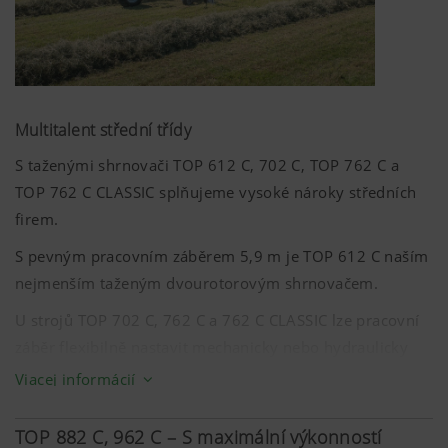
Multitalent střední třídy
S taženými shrnovači TOP 612 C, 702 C, TOP 762 C a
TOP 762 C CLASSIC splňujeme vysoké nároky středních
firem.
Viac informácií
S pevným pracovním záběrem
5,9 m
je TOP 612 C naším
nejmenším taženým dvourotorovým shrnovačem.
Marketing
U strojů TOP 702 C, 762 C a 762 C CLASSIC lze pracovní
záběr flexibilně nastavit mechanicky nebo hydraulicky
Chceme vám ukázat relevantní obsah na našich
tak, aby vyhovoval každé situaci.
Viacej informácií
webových stránkách a na sociálních médiích, a
proto používáme webové technologie (včetně
TOP 882 C, 962 C – S maximální výkonností
cookies) některých partnerských společností.