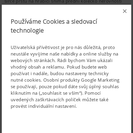
šířce prstů na hrabici snímá přední kolečko nerovnosti
asi tři čtvrtě metru za záběrem prvního prstu.
×
Jediné, co zde pomáhá, je snímací kolo běžící před prsty.
Používáme Cookies a sledovací
MULTITAST není pouze čelní kopírovací kolečko. Je to i
technologie
nezávislé uložení rotoru. Při jízdě do kopce vede rotor
vnější čelní kopírovací kolečko. Při jízdě přes kopec
Uživatelská přívětivost je pro nás důležitá, proto
následně přebírá vedení vnitřní čelní kolečko. To vždy
neustále vyvíjíme naše nabídky a online služby na
Viacej informácií
zajišťuje optimální vedení a vzdálenost mezi prsty a
webových stránkách. Rádi bychom Vám ukázali
vhodný obsah a reklamu. Pokud budete web
zemí. Kontaminace krmiv a ztráty odrolem jsou při
Rotor TOPTECH PLUS
používat i nadále, budou nastaveny technicky
shrnování prokazatelně minimalizované.
nutné cookies. Osobní produkty Google Marketing
se používají, pouze pokud dáte svůj úplný souhlas
kliknutím na („souhlasit se vším“). Pomocí
uvedených zaškrtávacích políček můžete také
provést individuální nastavení.