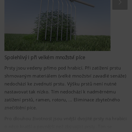
Spolehlivý i při velkém množství píce
Prsty jsou vedeny přímo pod hrabicí. Při zatížení prstu
shrnovaným materiálem (velké množství zavadlé senáže)
nedochází ke zvednutí prstu. Výšku prstů není nutné
nastavovat tak nízko. Tím nedochází k nadměrnému
zatížení prstů, ramen, rotoru, ... Eliminace zbytečného
znečištění píce.
Pro dlouhou životnost jsou vnější dvojité prsty na hrabici
o něco kratší a pevnější než zbývající prsty. Tím se