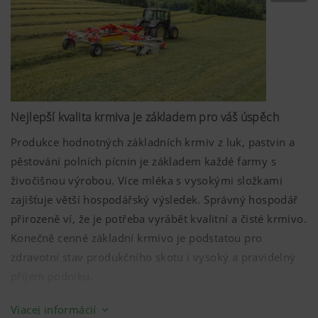
Nejlepší kvalita krmiva je základem pro váš úspěch
Produkce hodnotných základních krmiv z luk, pastvin a
pěstování polních pícnin je základem každé farmy s
živočišnou výrobou. Více mléka s vysokými složkami
zajišťuje větší hospodářský výsledek. Správný hospodář
přirozeně ví, že je potřeba vyrábět kvalitní a čisté krmivo.
Konečně cenné základní krmivo je podstatou pro
zdravotní stav produkčního skotu i vysoký a pravidelný
příjem podniku.
Dojnice s vysokou užitkovostí vyžadují velmi kvalitní
Viacej informácií