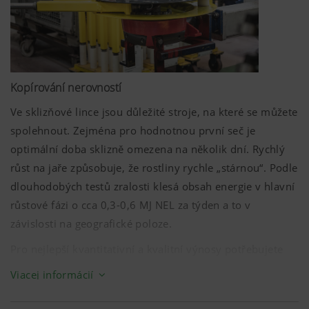
Kopírování nerovností
Ve sklizňové lince jsou důležité stroje, na které se můžete
spolehnout. Zejména pro hodnotnou první seč je
optimální doba sklizně omezena na několik dní. Rychlý
růst na jaře způsobuje, že rostliny rychle „stárnou“. Podle
dlouhodobých testů zralosti klesá obsah energie v hlavní
růstové fázi o cca 0,3-0,6 MJ NEL za týden a to v
závislosti na geografické poloze.
Pro nejlepší kvantitativní a kvalitní výnosy potřebujete
spolehlivé sklizňové stroje.
Viacej informácií