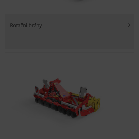
Výsledkem je, že zobrazený obsah je
přizpůsoben vašemu chování při používání.
Viac informácií
Účel cookies
Doba trvání
Rotační brány
YouTube
6 Mesiace