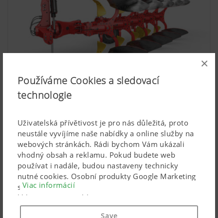
×
Používáme Cookies a sledovací
technologie
Pluhy
Uživatelská přívětivost je pro nás důležitá, proto
neustále vyvíjíme naše nabídky a online služby na
webových stránkách. Rádi bychom Vám ukázali
vhodný obsah a reklamu. Pokud budete web
používat i nadále, budou nastaveny technicky
nutné cookies. Osobní produkty Google Marketing
Viac informácií
se používají, pouze pokud dáte svůj úplný souhlas
kliknutím na („souhlasit se vším“). Pomocí
uvedených zaškrtávacích políček můžete také
Save