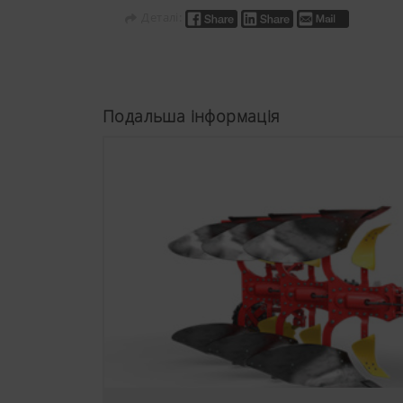
файлами cookie
Деталі:
веб-браузера.
Подальша інформація