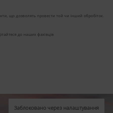
енти, що дозволять провести той чи інший обробіток.
ртайтеся до наших фахівців
Заблоковано через налаштування
Заблоковано через налаштування