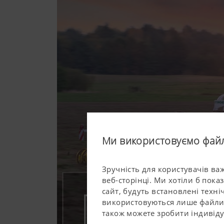
Ми використовуємо файли
Зручність для користувачів ва
веб-сторінці. Ми хотіли б пок
сайт, будуть встановлені техні
використовуються лише файли c
також можете зробити індивіду