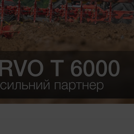
 (довгота)
Зберігає вибрану користувачем країну та виб
Призначення Сookie-файлів
Аналіз використання веб-сайту дивіться нижче.
повідний вміст на нашій веб-сторінці та у соціальних ме
гії (включаючи файли cookie) деяких компаній-партнерів
ано та відображається до вашої поведінки.
ookie-файлів
о відео YouTube на наш веб-сайт, використовуючи розш
ційності YouTube. YouTube не зберігає жодної інформації
ього сайту, якщо вона не переглядає відео. Подальшу інф
ут: https://support.google.com/youtube/answer/171780?
ww.google.de/intl/de/policies/privacy/Ми не маємо контрол