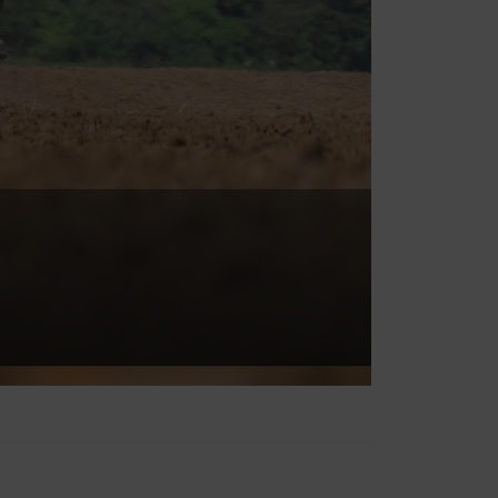
ір мови.
6 Місяці
Тривалість
6 Місяці
режах, тому ми
. В результаті
Тривалість
ирений
6 Місяці
 про
ормацію
ю над