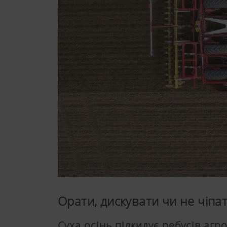
Орати, дискувати чи не чіпати
Суха осінь підкидує ребусів аг