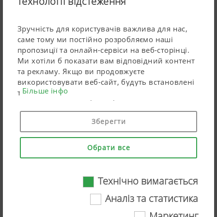
технології відстеження
Подальша інформація
Зручність для користувачів важлива для нас,
саме тому ми постійно розробляємо наші
пропозиції та онлайн-сервіси на веб-сторінці.
Ми хотіли б показати вам відповідний контент
та рекламу. Якщо ви продовжуєте
використовувати веб-сайт, будуть встановлені
Більше інфо
технічно необхідні файли cookie. Особисті дані
для продуктів Google Marketing
використовуються лише файли cookie в тому
Зберегти
випадку, якщо ви даєте повну згоду,
натиснувши "Погодитися все". Ви також можете
зробити індивідуальні налаштування,
Обрати все
відмітивши перераховані клітинки з даними.
TERRIA 3-балкові навісні культиватори
Технічно вимагається
робоча ширина від 4,00 до 6,00 м
Аналіз та статистика
Маркетинг