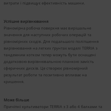
витрати і підвищує ефективність машини.
Успішне вирівнювання
Рівномірна робоча поверхня має вирішальне
значення для наступних робочих операцій та
рівномірних сходів. Для подальшого поліпшення
вирівнювання на легких ґрунтах моделі TERRIA з
тандемним котком тепер можуть бути оснащені
додатковою вирівнювальною планкою замість
сферичних дисків. Це створює рівномірний
результат роботи та позитивно впливає на
кришення.
Може більше
Причіпні культиватори TERRIA з 3 або 4 балками та