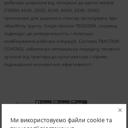
робочою шириною від чотирьох до шести метрів
(TERRIA 4030, 5030, 6030, 4040, 5040, 6040)
призначені для широкого спектру застосувань при
обробітку ґрунту. Опція сівалки TEGOSEM, зокрема,
підвищує цю універсальність і полегшує
комбінування робочих операцій. Система TRACTION
CONTROL забезпечує оптимальну передачу тягового
зусилля від трактора до культиватора і сприяє
підвищенню економічної ефективності.
Деталі:
×
Ми використовуємо файли cookie та