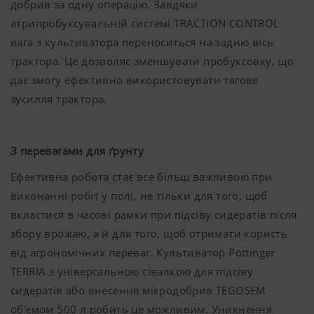
добрив за одну операцію. Завдяки
атрипробуксувальній системі TRACTION CONTROL
вага з культиватора переноситься на задню вісь
трактора. Це дозволяє зменшувати пробуксовку, що
дає змогу ефективно використовувати тягове
зусилля трактора.
З перевагами для ґрунту
Ефективна робота стає все більш важливою при
виконанні робіт у полі, не тільки для того, щоб
вкластися в часові рамки при підсіву сидератів після
збору врожаю, а й для того, щоб отримати користь
від агрономічних переваг. Культиватор Pöttinger
TERRIA з універсальною сівалкою для підсіву
сидератів або внесення мікродобрив TEGOSEM
об'ємом 500 л робить це можливим. Уникнення