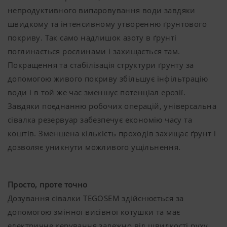
непродуктивного випаровування води завдяки
швидкому та інтенсивному утворенню ґрунтового
покриву. Так само надлишок азоту в ґрунті
поглинається рослинами і захищається там.
Покращення та стабілізація структури ґрунту за
допомогою живого покриву збільшує інфільтрацію
води і в той же час зменшує потенціал ерозії.
Завдяки поєднанню робочих операцій, універсальна
сівалка резервуар забезпечує економію часу та
коштів. Зменшена кількість проходів захищає ґрунт і
дозволяє уникнути можливого ущільнення.
Просто, проте точно
Дозування сівалки TEGOSEM здійснюється за
допомогою змінної висівної котушки та має
електричне керування залежно від швидкості руху,