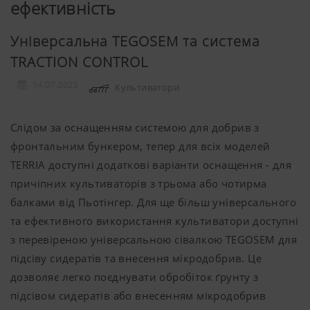
ефективність
Універсальна TEGOSEM та система
TRACTION CONTROL
14.07.2023
Культиватори
Слідом за оснащенням системою для добрив з
фронтальним бункером, тепер для всіх моделей
TERRIA доступні додаткові варіанти оснащення - для
причіпних культиваторів з трьома або чотирма
балками від Пьотінгер. Для ще більш універсального
та ефективного використання культиватори доступні
з перевіреною універсальною сівалкою TEGOSEM для
підсіву сидератів та внесення мікродобрив. Це
дозволяє легко поєднувати обробіток ґрунту з
підсівом сидератів або внесенням мікродобрив