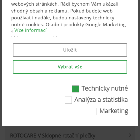
webových stránkách. Rádi bychom Vám ukázali
Pracovní záběr od 7,60 do 9,20 m
vhodný obsah a reklamu. Pokud budete web
používat i nadále, budou nastaveny technicky
nutné cookies. Osobní produkty Google Marketing
Více informací
se používají, pouze pokud dáte svůj úplný souhlas
kliknutím na („souhlasit se vším“). Pomocí
uvedených zaškrtávacích políček můžete také
Uložit
provést individuální nastavení.
Vybrat vše
Technicky nutné
Technicky nutné
Analýza a statistika
Některé webové technologie a soubory cookie
Marketing
pomáhají, aby byl tento web pro vás snadno
dostupný a uživatelsky přívětivý. To se týká
základních základních funkcí, jako je navigace
ROTOCARE V Sklopné rotační plečky
na webových stránkách, správné zobrazení ve