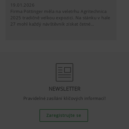
19.01.2026
Firma Pöttinger měla na veletrhu Agritechnica
2025 tradičně velkou expozici. Na stánku v hale
27 mohl každý návštěvník získat četné
inspirace pro modernizaci svého strojového
parku, a to pro podnik jakékoli velikosti. Mezi
spoustou techniky byly k vidění i četné
novinky, zajímavé i pro naše podmínky.
Novinky se týkaly hlavně oblasti zpracování
půdy a setí.
NEWSLETTER
Pravidelné zasílání klíčových informací!
Zaregistrujte se