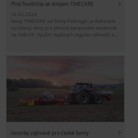
žádnou kontrolu nad soubory cookie You
Plná flexibilita se strojem TINECARE
cookie můžete zablokovat v nastavení pro
16.02.2026
Nový TINECARE od firmy Pöttinger je dokonale
vyvážený stroj pro přesné zpracování nezávisle
na řádcích. Využití najde při regulaci plevelů a
podpoře růstu kulturních rostlin. Robustní rám
zajišťuje optimální rozložení hmotnosti po
celém pracovním záběru, což významně
přispívá k nejlepším výsledkům až po
nejkrajnější prut. Dělené sekce jsou vybavené
unikátním systémem tlačných pružin prutů a
velkými opěrnými koly.
Novinky zajímavé pro české farmy