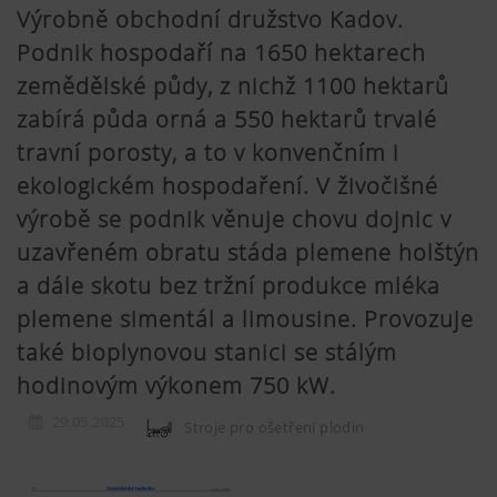
Výrobně obchodní družstvo Kadov.
Podnik hospodaří na 1650 hektarech
zemědělské půdy, z nichž 1100 hektarů
zabírá půda orná a 550 hektarů trvalé
travní porosty, a to v konvenčním i
ekologickém hospodaření. V živočišné
výrobě se podnik věnuje chovu dojnic v
uzavřeném obratu stáda plemene holštýn
a dále skotu bez tržní produkce mléka
plemene simentál a limousine. Provozuje
také bioplynovou stanici se stálým
hodinovým výkonem 750 kW.
29.05.2025
Stroje pro ošetření plodin