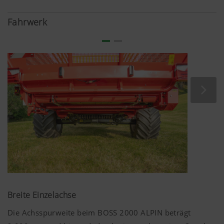
Fahrwerk
Mehr Infos
Marketing
Wir möchten Ihnen relevante Inhalte auf unserer
Website und auf Social Media anzeigen, daher
verwenden wir Web-Technologien (auch
Cookies) von einigen Partnerunternehmen.
Dadurch werden die dargestellten Inhalte auf Ihr
Nutzungsverhalten zugeschnitten und angezeigt.
Zweck des Cookies
Breite Einzelachse
Die Achsspurweite beim BOSS 2000 ALPIN beträgt