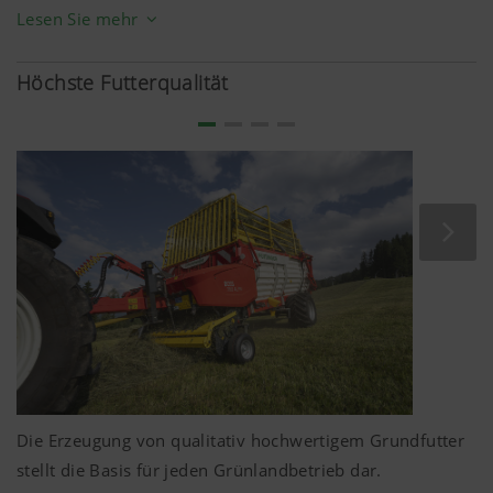
Förderschwingen an die individuelle Anzahl an Messer
Lesen Sie mehr
weitergegeben.
Der Dürffutteraufbau regelt die Aufbauhöhe des
Höchste Futterqualität
Ladewagens und ermöglicht ein Durchfahren und
Abladen in höhenreduzierten Stallgebäuden.
Die Erzeugung von qualitativ hochwertigem Grundfutter
stellt die Basis für jeden Grünlandbetrieb dar.