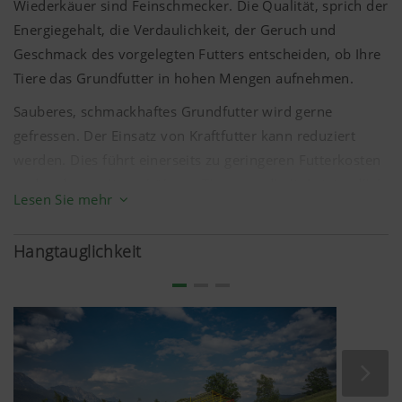
Wiederkäuer sind Feinschmecker. Die Qualität, sprich der
Energiegehalt, die Verdaulichkeit, der Geruch und
Geschmack des vorgelegten Futters entscheiden, ob Ihre
Tiere das Grundfutter in hohen Mengen aufnehmen.
Sauberes, schmackhaftes Grundfutter wird gerne
gefressen. Der Einsatz von Kraftfutter kann reduziert
werden. Dies führt einerseits zu geringeren Futterkosten
und andererseits zu höherer Tiergesundheit. Letztendlich
Lesen Sie mehr
profitieren Sie von sauberem und qaulitativ
einwandfreiem Futter durch mehr Gewinn auf Ihrem
Hangtauglichkeit
Betrieb.
Der exakt gleichmäßige Schnitt der Messer und die
schonende Futterweitergabe des Ladeaggregats von der
Pick-up in den Laderaum sorgen für eine gute
Futterqulität.