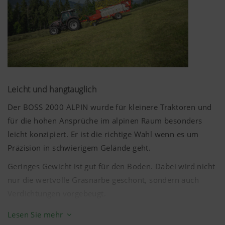
Leicht und hangtauglich
Der BOSS 2000 ALPIN wurde für kleinere Traktoren und
für die hohen Ansprüche im alpinen Raum besonders
leicht konzipiert. Er ist die richtige Wahl wenn es um
Präzision in schwierigem Gelände geht.
Geringes Gewicht ist gut für den Boden. Dabei wird nicht
nur die wertvolle Grasnarbe geschont, sondern auch
Verdichtungen vorgebeugt.
Der geschweißte Rahmen ist für hohe Belastungen
Lesen Sie mehr