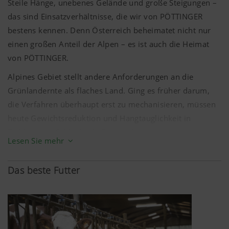
Steile Hänge, unebenes Gelände und große Steigungen –
das sind Einsatzverhältnisse, die wir von PÖTTINGER
bestens kennen. Denn Österreich beheimatet nicht nur
einen großen Anteil der Alpen – es ist auch die Heimat
von PÖTTINGER.
Alpines Gebiet stellt andere Anforderungen an die
Grünlandernte als flaches Land. Ging es früher darum,
die Verfahren überhaupt erst zu mechanisieren, müssen
heute Gewichtsreduktion und Hangtauglichkeit in
Einklang mit Schlagkraft, Futterschonung und
Lesen Sie mehr
Bedienkomfort gebracht werden. Ein steiler Weg an
Errungenschaften, den PÖTTINGER seit Jahrzehnten
Das beste Futter
gemeinsam mit den Landwirt:innen im Alpenraum geht.