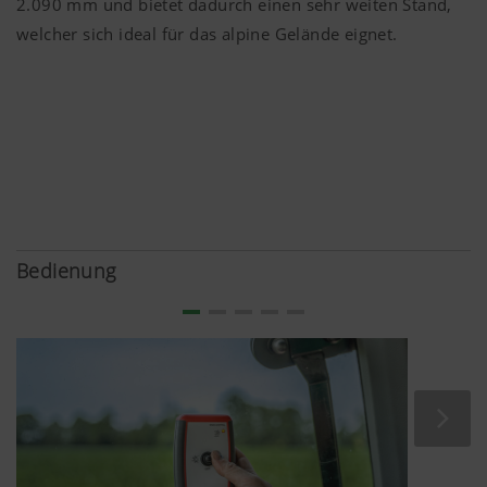
2.090 mm
und bietet dadurch einen sehr weiten Stand,
YouTube
Wir binden YouTube Videos auf unserer W
welcher sich ideal für das alpine Gelände eignet.
und verwenden hierbei den erweiterten
Datenschutzmodus von YouTube. Es wer
YouTube keine Informationen über die Be
dieser Website gespeichert, es sei denn, e
Video angesehen. Nähere Informationen f
hier:
https://support.google.com/youtube/an
hl=de https://www.google.de/intl/de/poli
Wir haben keine Kontrolle über YouTube 
können diese Cookies in Ihren Browser-E
Bedienung
blockieren.
Mehr Infos