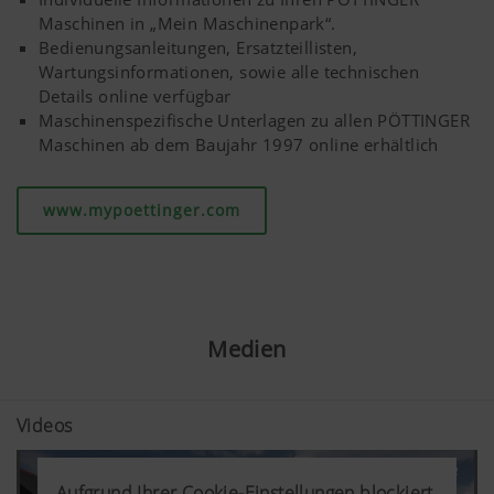
Maschinen in „Mein Maschinenpark“.
Bedienungsanleitungen, Ersatzteillisten,
Wartungsinformationen, sowie alle technischen
Details online verfügbar
Maschinenspezifische Unterlagen zu allen PÖTTINGER
Maschinen ab dem Baujahr 1997 online erhältlich
www.mypoettinger.com
Medien
Videos
Aufgrund Ihrer Cookie-Einstellungen blockiert.
Aufgrund Ihrer Cookie-Einstellungen blockiert.
Aufgrund Ihrer Cookie-Einstellungen blockiert.