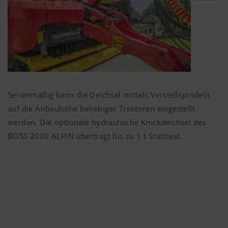
Zweck des
Dauer
Cookies
Google
Analyse der
6 Monate
Analytics
Benutzung der
Website, siehe
Serienmäßig kann die Deichsel mittels Verstellspindeln
unterhalb.
auf die Anbauhöhe beliebiger Traktoren eingestellt
werden. Die optionale hydraulische Knickdeichsel des
BOSS 2000 ALPIN überträgt bis zu
1 t
Stützlast.