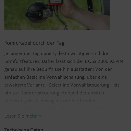
Komfortabel durch den Tag
Je länger der Tag dauert, desto wichtiger sind die
Komfortfeatures. Daher lässt sich der BOSS 2000 ALPIN
genau auf Ihre Bedürfnisse hin ausstatten: Von der
einfachen Basicline Vorwahlschaltung, über eine
erweiterte Variante - Selectline Vorwahlsteuerung - bis
hin zur Komfortsteuerung. Anhand der direkten
Steuerung des Ladewagens mit der Profiline
Komfortsteuerung können Funktionen direkt über Load-
Lesen Sie mehr
Sensing oder das Druckumlaufsystem ausgeführt
werden.
Technische Daten