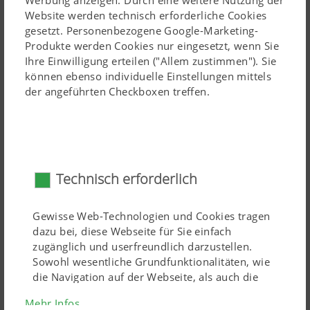
Werbung anzeigen. Durch eine weitere Nutzung der
Antrieb und ist Garantie für lange Lebensdauer.
Website werden technisch erforderliche Cookies
gesetzt. Personenbezogene Google-Marketing-
Der BOSS 2000 ALPIN kann wahlweise mit 6 oder
Produkte werden Cookies nur eingesetzt, wenn Sie
16 Messern ausgestattet werden. Die Führung des
Ihre Einwilligung erteilen ("Allem zustimmen"). Sie
Futters durch eine Doppelzinke je Messer sorgt für eine
können ebenso individuelle Einstellungen mittels
hohe Schnittqualität.
der angeführten Checkboxen treffen.
Traktorleistung: 40 bis
100 PS
Antriebsdrehzahl:
540 U/min
Exakter Schnitt
Technisch erforderlich
Ein exakt gleichmäßiger Schnitt ist die Grundlage für eine
gute Futterqualität. Das sichert eine bessere
Futteraufnahme der Tiere, die Einsparung von Kraftfutter
Gewisse Web-Technologien und Cookies tragen
dazu bei, diese Webseite für Sie einfach
und sorgt für eine höhere Milchleistung.
zugänglich und userfreundlich darzustellen.
Beim BOSS 2000 ALPIN werden die Futterpakete durch
Sowohl wesentliche Grundfunktionalitäten, wie
die Navigation auf der Webseite, als auch die
die Kurvenbahnsteuerung der Pick-up schonend an die
richtige Darstellung in Ihrem Browser oder die
Förderschwingen übergeben. Das Futter wird von den
Mehr Infos
Abfrage Ihrer Zustimmung sind damit gemeint.