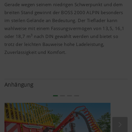
Sprachauswahl.
Gerade wegen seinem niedrigen Schwerpunkt und dem
breiten Stand gewinnt der BOSS 2000 ALPIN besonders
im steilen Gelände an Bedeutung. Der Tieflader kann
wahlweise mit einem Fassungsvermögen von 13,5, 16,1
3
oder
18,7 m
nach DIN gewählt werden und bietet so
Mehr Infos
trotz der leichten Bauweise hohe Ladeleistung,
Zuverlässigkeit und Komfort.
Analyse und Statistik
Wir möchten uns ständig hinsichtlich
Anhängung
Nutzerfreundlichkeit und Leistungsfähigkeit
unserer Website verbessern. Daher setzen wir
Analyse-Technologien (auch Cookies) ein,
welche anonym messen und auswerten, welche
Inhalte unserer Website genutzt werden und wie
häufig diese aufgerufen werden.