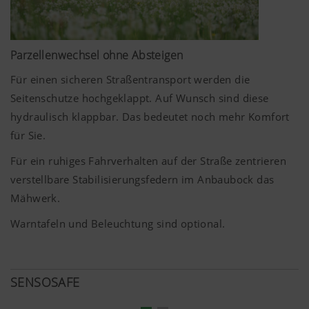
Wir möchten Ihnen relevante Inhalte auf unserer
Website und auf Social Media anzeigen, daher
verwenden wir Web-Technologien (auch
Parzellenwechsel ohne Absteigen
Cookies) von einigen Partnerunternehmen.
Dadurch werden die dargestellten Inhalte auf Ihr
Für einen sicheren Straßentransport werden die
Nutzungsverhalten zugeschnitten und angezeigt.
Seitenschutze hochgeklappt. Auf Wunsch sind diese
Zweck des Cookies
hydraulisch klappbar. Das bedeutet noch mehr Komfort
für Sie.
Für ein ruhiges Fahrverhalten auf der Straße zentrieren
YouTube
Wir binden YouTube Videos auf unserer W
verstellbare Stabilisierungsfedern im Anbaubock das
und verwenden hierbei den erweiterten
Mähwerk.
Datenschutzmodus von YouTube. Es wer
YouTube keine Informationen über die Be
Warntafeln und Beleuchtung sind optional.
dieser Website gespeichert, es sei denn, e
Video angesehen. Nähere Informationen f
hier:
https://support.google.com/youtube/an
SENSOSAFE
hl=de https://www.google.de/intl/de/poli
Wir haben keine Kontrolle über YouTube 