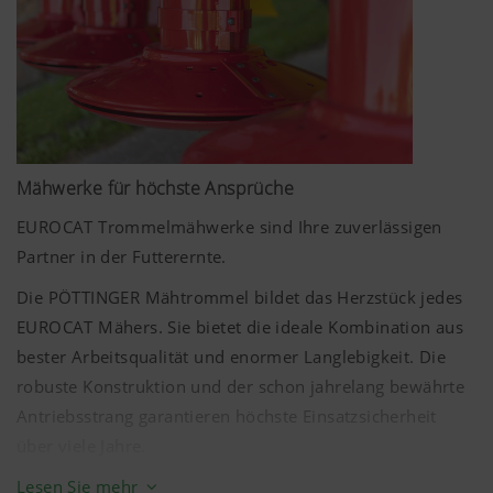
haben Sie bei unseren Frontmähwerken die Wahl
zwischen der Verstellung durch Distanzringe oder der
komfortablen, zentralen Schnitthöhenverstellung.
Mähwerke für höchste Ansprüche
EUROCAT Trommelmähwerke sind Ihre zuverlässigen
Partner in der Futterernte.
Die PÖTTINGER Mähtrommel bildet das Herzstück jedes
EUROCAT Mähers. Sie bietet die ideale Kombination aus
bester Arbeitsqualität und enormer Langlebigkeit. Die
robuste Konstruktion und der schon jahrelang bewährte
Antriebsstrang garantieren höchste Einsatzsicherheit
über viele Jahre.
Lesen Sie mehr
Das gesamte Mähwerk wird ausschließlich aus qualitativ