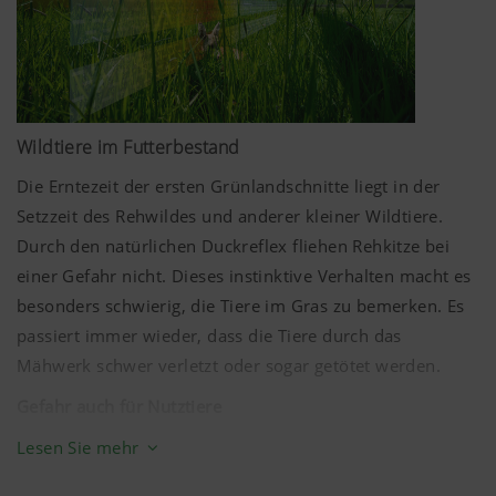
Wildtiere im Futterbestand
Die Erntezeit der ersten Grünlandschnitte liegt in der
Setzzeit des Rehwildes und anderer kleiner Wildtiere.
Durch den natürlichen Duckreflex fliehen Rehkitze bei
einer Gefahr nicht. Dieses instinktive Verhalten macht es
besonders schwierig, die Tiere im Gras zu bemerken. Es
passiert immer wieder, dass die Tiere durch das
Mähwerk schwer verletzt oder sogar getötet werden.
Gefahr auch für Nutztiere
Lesen Sie mehr
Gelangen diese Tierkadaver mit dem Futter unbemerkt in
den Silo, beginnt dort ein natürlicher