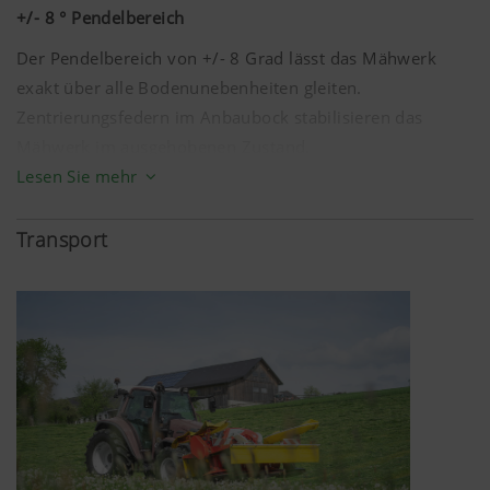
+/-
8 °
Pendelbereich
Der Pendelbereich von +/- 8 Grad lässt das Mähwerk
exakt über alle Bodenunebenheiten gleiten.
Zentrierungsfedern im Anbaubock stabilisieren das
Mähwerk im ausgehobenen Zustand.
Lesen Sie mehr
Die Bodenanpassung in Längsrichtung wird durch
Teleskopoberlenker sichergestellt.
Transport
Mehr Infos
Marketing