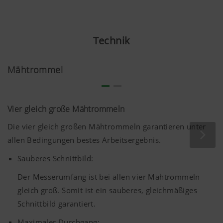
Verwesungsprozess. Unter Ausschluss von Sauerstoff
produzieren Bakterien der Art Clostridium botulinum das
Neurotoxin Botulinum-Toxin.
Technik
Die Verfütterung einer derart kontaminierten Silage kann
beim Rind, Schaf, Pferd und Geflügel den
Mähtrommel
lebensbedrohlichen Botulismus verursachen.
Vier gleich große Mähtrommeln
Die vier gleich großen Mähtrommeln garantieren unter
allen Bedingungen bestes Arbeitsergebnis.
Sauberes Schnittbild:
Der Messerumfang ist bei allen vier Mähtrommeln
gleich groß. Somit ist ein sauberes, gleichmäßiges
Schnittbild garantiert.
Maximaler Durchgang: