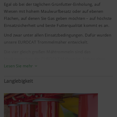
Egal ob bei der täglichen Grünfutter-Einholung, auf
Wiesen mit hohem Maulwurfbesatz oder auf ebenen
Flächen, auf denen Sie Gas geben möchten – auf höchste
Einsatzsicherheit und beste Futterqualität kommt es an.
Und zwar unter allen Einsatzbedingungen. Dafür wurden
unsere EUROCAT Trommelmäher entwickelt.
Die vier gleich großen Mähtrommeln sind das
Markenzeichen der EUROCAT Mähwerke. Neben dem
Lesen Sie mehr
sauberen Schnittbild sorgen sie vor allem für einen
hervorragenden Futterfluss und geringe
Verstopfungsanfälligkeit, selbst bei liegendem Futter.
Langlebigkeit
Für den flexiblen Einsatz in unterschiedlichen
Ernteverfahren sorgen unsere verschiedenen Systeme
der Schnitthöhenverstellung. Je nach dem, wie oft Sie
zwischen unterschiedlichen Ernteverfahren wechseln,