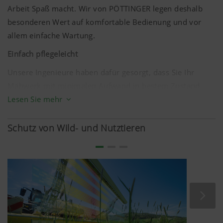
Arbeit Spaß macht. Wir von PÖTTINGER legen deshalb
besonderen Wert auf komfortable Bedienung und vor
allem einfache Wartung.
Einfach pflegeleicht
Unsere Ingenieure haben dafür gesorgt, dass Sie Ihr
Mähwerk mit minimalen Aufwand in bestem Zustand
halten können. Lange Schmierintervalle und gute
Lesen Sie mehr
Zugänglichkeit zu den Schmierpunkten ermöglichen
Ihnen eine effiziente Nutzung der oft sehr kurzen
Schutz von Wild- und Nutztieren
Erntezeit.
Durch die großzügige und einfach bedienbare Schutz-
klappung ist die Zugänglichkeit zu den Mähtrommeln
optimal gelöst. Einem schnellen Klingenwechsel steht
nichts im Weg.