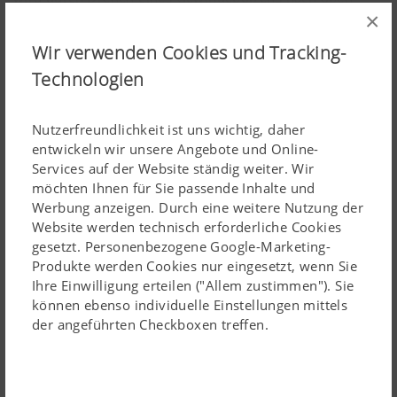
×
Lesen Sie mehr
oder unten geführt. Auf dieser Achse sitzen die frei
drehbaren Gleitteller.
Wir verwenden Cookies und Tracking-
Ausstattung (Mähtrommel)
Technologien
Die Verstellachse selbst rotiert nicht. Dadurch drehen die
Gleitteller auch bei ausgehobenem Mähwerk nicht mit.
Das sorgt für ruhigen Lauf. Der gesamte Verstellbereich
Nutzerfreundlichkeit ist uns wichtig, daher
Maßgeschneiderte Ausstattung
entwickeln wir unsere Angebote und Online-
ist dauergeschmiert. Ein Gummibalg verhindert das
Wir bieten eine umfassende Auswahl an optionalen
Services auf der Website ständig weiter. Wir
Eindringen von Schmutz und Feuchtigkeit. Die
möchten Ihnen für Sie passende Inhalte und
Ausstattungsvarianten für unsere EUROCAT Mähwerke.
Verstellung bleibt so auch nach jahrelangem Einsatz
Werbung anzeigen. Durch eine weitere Nutzung der
So können Sie sich Ihr Mähwerk ganz nach Ihren
leichtgängig.
Website werden technisch erforderliche Cookies
Wünschen und betrieblichen Anforderungen
gesetzt. Personenbezogene Google-Marketing-
Die stufenlose PLUS Schnitthöhenverstellung ist optional
zusammenstellen.
Produkte werden Cookies nur eingesetzt, wenn Sie
für EUROCAT Frontmähwerke erhältlich.
Ihre Einwilligung erteilen ("Allem zustimmen"). Sie
können ebenso individuelle Einstellungen mittels
der angeführten Checkboxen treffen.