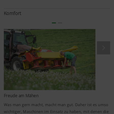
hochwertigen Bauteilen gefertigt. Die widerstandsfähige
KTL-Lackierung mit Pulverbeschichtung garantiert
Komfort
Elastizität und Langlebigkeit.
Freude am Mähen
Was man gern macht, macht man gut. Daher ist es umso
wichtiger, Maschinen im Einsatz zu haben, mit denen die