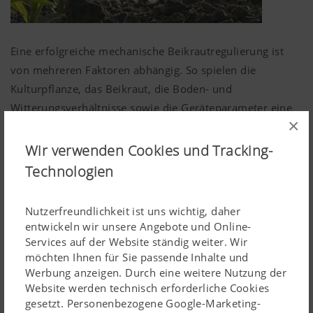
Eine erfolgreiche mechanische Beikrautregulierung ist
von mehreren Faktoren abhängig. So spielen die
Kulturpflanze, das Beikraut, die Boden- und
Witterungsverhältnisse sowie die Geräteparameter eine
×
wichtige Rolle.
Wir verwenden Cookies und Tracking-
Eine gesunde und vitale Kulturpflanze ist vom
Technologien
optimalen Saatzeitpunkt, der Saatgutqualität sowie
dem für die Pflanze perfekten Aussaatverfahren
abhängig. Die Behandlungsintensität und der
Nutzerfreundlichkeit ist uns wichtig, daher
entwickeln wir unsere Angebote und Online-
Behandlungszeitpunkt hängen stark vom
Lesen Sie mehr
Services auf der Website ständig weiter. Wir
Entwicklungsstadium der Kulturpflanze ab.
möchten Ihnen für Sie passende Inhalte und
Entscheidende Standortfaktoren
Werbung anzeigen. Durch eine weitere Nutzung der
Die Art der Beikräuter und deren Vermehrung
Website werden technisch erforderliche Cookies
entscheiden über die Auswahl der richtigen
gesetzt. Personenbezogene Google-Marketing-
Kulturpflegemaschine. Jeweilige Einstellungen der