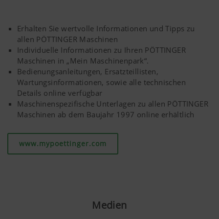
Cookies
Lupinen
■
■
■
Erhalten Sie wertvolle Informationen und Tipps zu
Google
Analyse der
6 Monate
allen PÖTTINGER Maschinen
Analytics
Benutzung der
Kartoffeln
■
–
□
Individuelle Informationen zu Ihren PÖTTINGER
Website, siehe
Maschinen in „Mein Maschinenpark“.
unterhalb.
Bedienungsanleitungen, Ersatzteillisten,
Kürbis
■
■
■
Wartungsinformationen, sowie alle technischen
Details online verfügbar
Öllein
■
□
□
Maschinenspezifische Unterlagen zu allen PÖTTINGER
Maschinen ab dem Baujahr 1997 online erhältlich
Kümmel
■
□
□
www.mypoettinger.com
Sonderkulturen
■
□
□
■ = gut geeignet, □ = nur begrenzt einsetzbar, – = nicht
einsetzen
Medien