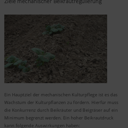
Reduktion.
Ziele mechanischer Beikrautregulierung
PÖTTINGER nimmt diese Herausforderungen an und hat
für eine nachhaltige, betriebs- und standortspezifische
Bewirtschaftung mechanische Kulturpflegemaschinen in
das Produktprogramm mit aufgenommen.
Ein Hauptziel der mechanischen Kulturpflege ist es das
Wachstum der Kulturpflanzen zu fördern. Hierfür muss
die Konkurrenz durch Beikräuter und Beigräser auf ein
Minimum begrenzt werden. Ein hoher Beikrautdruck
kann folgende Auswirkungen haben: