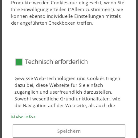
Produkte werden Cookies nur eingesetzt, wenn Sie
Arbeitswerkzeuge müssen an den Beikrautbesatz und
Ihre Einwilligung erteilen ("Allem zustimmen"). Sie
deren Größe angepasst werden.
können ebenso individuelle Einstellungen mittels
der angeführten Checkboxen treffen.
Technisch erforderlich
Gewisse Web-Technologien und Cookies tragen
Mechanische Kulturpflegemaschinen müssen optimal auf
dazu bei, diese Webseite für Sie einfach
standortspezifische Bedingungen eingestellt werden.
zugänglich und userfreundlich darzustellen.
Sowohl wesentliche Grundfunktionalitäten, wie
Zu den vorherrschenden Bodenbedingungen zählen
die Navigation auf der Webseite, als auch die
Bodentyp, Bodenart und Bodenfeuchte. Dahingehend
richtige Darstellung in Ihrem Browser oder die
Mehr Infos
werden Arbeitsintensität und Behandlungszeitpunkt
Abfrage Ihrer Zustimmung sind damit gemeint.
Diese Website funktioniert ohne die genannten
bestimmt. Der Steinbesatz und die vorausgegangene
Speichern
Web-Technologien und Cookies nicht.
Bodenbearbeitung entscheiden über die