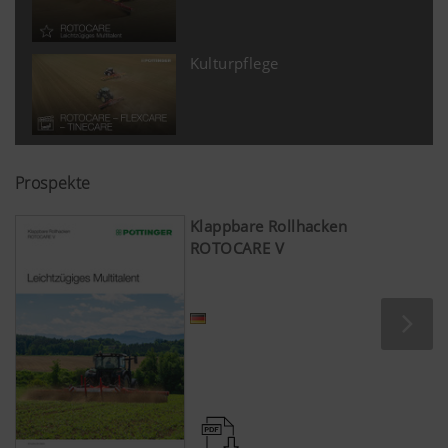
YouTube keine Informationen über die Be
dieser Website gespeichert, es sei denn, e
Video angesehen. Nähere Informationen f
Kulturpflege
hier:
https://support.google.com/youtube/an
hl=de https://www.google.de/intl/de/poli
Wir haben keine Kontrolle über YouTube 
können diese Cookies in Ihren Browser-E
Prospekte
blockieren.
Klappbare Rollhacken
ROTOCARE V
Mehr Infos