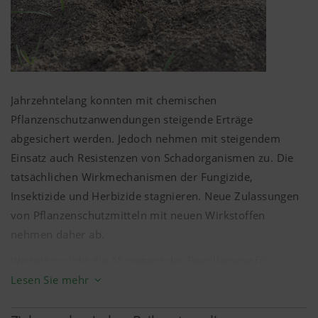
Jahrzehntelang konnten mit chemischen
Pflanzenschutzanwendungen steigende Erträge
abgesichert werden. Jedoch nehmen mit steigendem
Einsatz auch Resistenzen von Schadorganismen zu. Die
tatsächlichen Wirkmechanismen der Fungizide,
Insektizide und Herbizide stagnieren. Neue Zulassungen
von Pflanzenschutzmitteln mit neuen Wirkstoffen
nehmen daher ab.
Weiterhin sinkt die Akzeptanz der Bevölkerung für
Lesen Sie mehr
chemische Pflanzenschutzapplikationen und neue
Gesundheits- und Umweltziele fordern deren starker