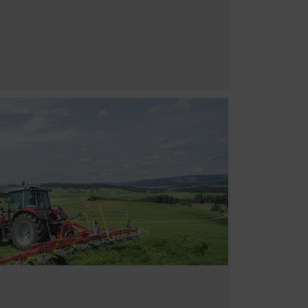
o que utilizamos tecnologías
 que se muestra está adaptado
Duración
cción de datos
6 Meses
s visitantes en
ol sobre las
or.