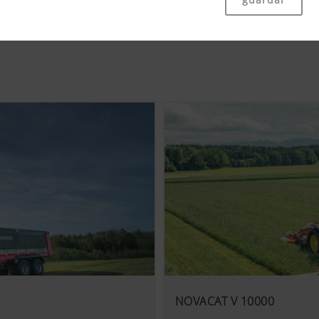
ades básicas esenciales, como la navegación en el sitio web y 
e su consentimiento. Este sitio web no funciona sin las menci
Objetivo de las cookies
as
Graba, si se aceptó el "Permiso Cookie".
te la facilidad de uso y el rendimiento de nuestro sitio web
bién cookies), que midan y evalúen de forma anónima qué cont
ng)
Graba la elección de país e idioma seleccionada por el
Objetivo de las cookies
Analítica del usuario de la página web, ver abajo.
NOVACAT V 10000