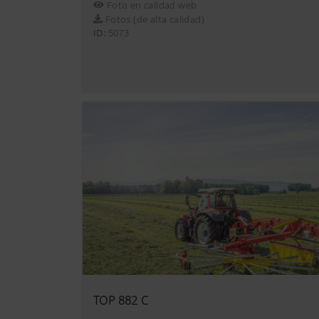
Foto en calidad web
Queremos mostrarle contenido 
Fotos (de alta calidad)
web (incluidas las cookies) d
ID:
5073
y se muestra de acuerdo con
Más info
Objetivo de las 
YouTube
Incluimos video
ampliado de You
nuestra página 
información:ht
hl=eshttps://ww
cookies de YouT
TOP 882 C