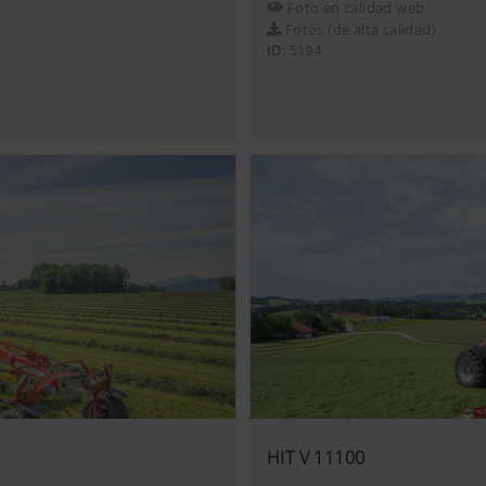
Foto en calidad web
relevante en nuestro sitio web y en las redes sociales, por l
Fotos (de alta calidad)
e algunas empresas asociadas. Esto significa que el contenido
ID:
5194
 su comportamiento.
cookies
s YouTube en nuestra página web y usamos el modo de prote
Tube. Por parte de YouTube no se graban informaciones de lo
web, excepto al ver un video.Más
tps://support.google.com/youtube/answer/171780?
w.google.de/intl/es/policies/privacy/No tenemos ningún contr
ube. Puede bloquear estas cookies en los ajustes del navegad
HIT V 11100