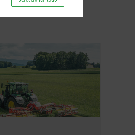
la correcta visualización en
onadas tecnologías web y
Duración
6 Meses
. Por lo tanto, utilizamos
enidos de nuestro sitio web
 usuario.
6 Meses
Duración
6 Meses