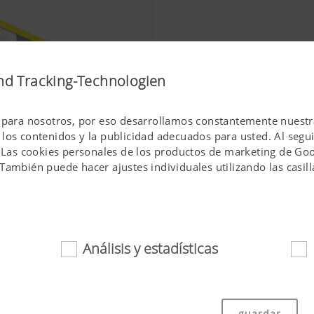
nd Tracking-Technologien
 para nosotros, por eso desarrollamos constantemente nuestras
los contenidos y la publicidad adecuados para usted. Al seguir
. Las cookies personales de los productos de marketing de Goog
También puede hacer ajustes individuales utilizando las casill
Análisis y estadísticas
ies ayudan a que este sitio web sea fácilmente accesible y fác
guardar