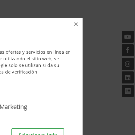
×
 ofertas y servicios en línea en
 utilizando el sitio web, se
le solo se utilizan si da su
as de verificación
Marketing
il de usar. Con ello se
Seleccionar todo