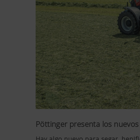
Pöttinger presenta los nuevos
Hay algo nuevo para segar, henific