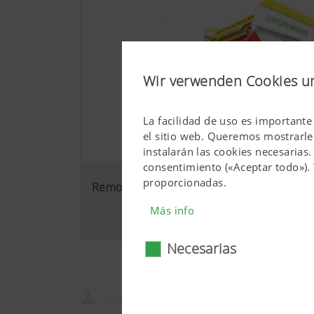
Wir verwenden Cookies u
La facilidad de uso es importante
el sitio web. Queremos mostrarle 
instalarán las cookies necesarias
consentimiento («Aceptar todo»). 
proporcionadas.
Remolques autocargadores
Más info
Necesarias
Necesarias
Ciertas tecnologías web y cook