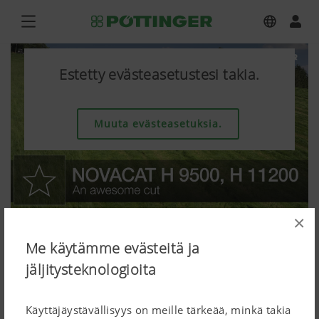
Estetty evästeasetustesi takia.
Muuta evästeasetuksia.
×
Me käytämme evästeitä ja
jäljitysteknologioita
Käyttäjäystävällisyys on meille tärkeää, minkä takia