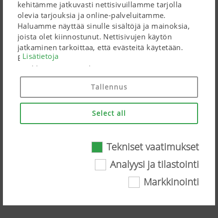
kehitämme jatkuvasti nettisivuillamme tarjolla
olevia tarjouksia ja online-palveluitamme.
Haluamme näyttää sinulle sisältöjä ja mainoksia,
joista olet kiinnostunut. Nettisivujen käytön
jatkaminen tarkoittaa, että evästeitä käytetään.
Lisätietoja
Evästeitä käytetään henkilökohtaisten Google-
markkinointituotteiden tapaan vain, jos annat
täyden suostumuksesi ("Hyväksyn kaikki"). Voit
Tallennus
myös muokata asetuksia käyttämällä annettuja
valintaruutuja.
Select all
Tekniset vaatimukset
NOVACAT H 9500, H 11200 mower
Tekniset vaatimukset
Analyysi ja tilastointi
combinations – Highlights
Markkinointi
Tietyt verkkoteknologiat ja evästeet auttavat
Katso video YouTubessa
meitä tekemään näistä nettisivuista helposti
saavutettavia ja käyttäjäystävällisiä. Nämä