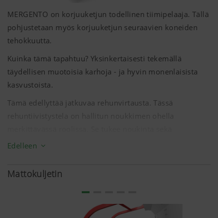
MERGENTO on korjuuketjun todellinen tiimipelaaja. Tällä
pohjustetaan myös korjuuketjun seuraavien koneiden
tehokkuutta.
Kuinka tämä tapahtuu? Yksinkertaisesti tekemällä
täydellisen muotoisia karhoja - ja hyvin monenlaisista
kasvustoista.
Tämä edellyttää jatkuvaa rehunvirtausta. Tässä
rehuntiivistystela on hallitun noukkimen ohella
merkittävässä roolissa. Se tukee noukinta sekä
noukintavaiheessa että silloin, kun se siirtää rehua kohti
Edelleen
mattokuljetinta.
Mattokuljetin