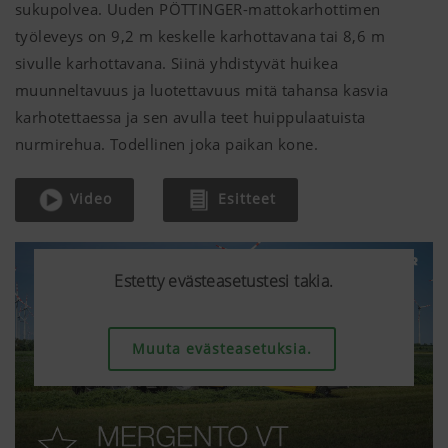
sukupolvea. Uuden PÖTTINGER-mattokarhottimen
työleveys on
9,2 m
keskelle karhottavana tai
8,6 m
sivulle karhottavana. Siinä yhdistyvät huikea
muunneltavuus ja luotettavuus mitä tahansa kasvia
karhotettaessa ja sen avulla teet huippulaatuista
nurmirehua. Todellinen joka paikan kone.
Video
Esitteet
Estetty evästeasetustesi takia.
Estetty evästeasetustesi takia.
Estetty evästeasetustesi takia.
Muuta evästeasetuksia.
Muuta evästeasetuksia.
Muuta evästeasetuksia.