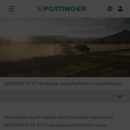
MERGENTO VT Hinattava mattokarhotin muunneltavalla karhon sijoittelulla
Tervetuloa täysin uuteen karhottamisen maailmaan.
MERGENTO VT 9220 edustaa karhottimien uutta