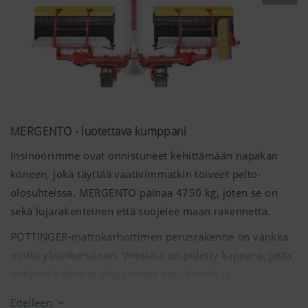
MERGENTO - luotettava kumppani
Lisätietoja
Insinöörimme ovat onnistuneet kehittämään napakan
koneen, joka täyttää vaativimmatkin toiveet pelto-
olosuhteissa. MERGENTO painaa
4750 kg
, joten se on
sekä lujarakenteinen että suojelee maan rakennetta.
PÖTTINGER-mattokarhottimen perusrakenne on vankka
mutta yksinkertainen. Vetoaisa on pidetty kapeana, jotta
näkymä traktorin ohjaamosta noukkimille ja
mattokuljettimille olisi esteetön. Lisäksi keskikarhoja
Edelleen