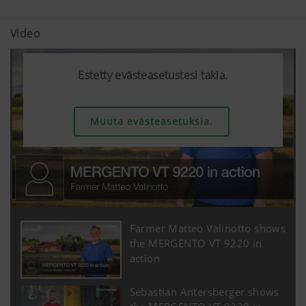
Video
Estetty evästeasetustesi takia.
Estetty evästeasetustesi takia.
Estetty evästeasetustesi takia.
Muuta evästeasetuksia.
Muuta evästeasetuksia.
Muuta evästeasetuksia.
Farmer Matteo Valinotto shows
the MERGENTO VT 9220 in
action
Sebastian Antersberger shows