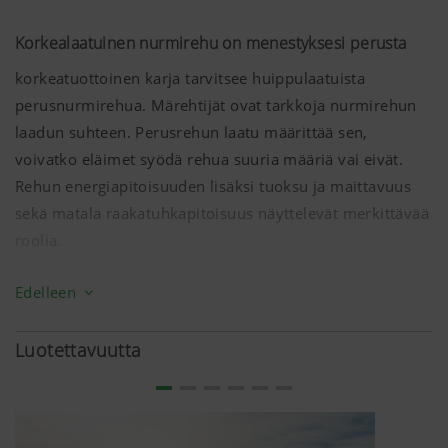
Korkealaatuinen nurmirehu on menestyksesi perusta
korkeatuottoinen karja tarvitsee huippulaatuista
perusnurmirehua. Märehtijät ovat tarkkoja nurmirehun
laadun suhteen. Perusrehun laatu määrittää sen,
voivatko eläimet syödä rehua suuria määriä vai eivät.
Rehun energiapitoisuuden lisäksi tuoksu ja maittavuus
sekä matala raakatuhkapitoisuus näyttelevät merkittävää
roolia.
Eläimet syövät ja sulattavat puhdasta, ravitsevaa
Edelleen
perusnurmirehua suuria määriä. Tällöin väkirehun
käyttömäärää voidaan vähentää. Tämä pienentää
Luotettavuutta
ruokintakustannuksia ja parantaa samalla eläinten
terveyttä.
Terve karja palkitsee sinut paremmalla