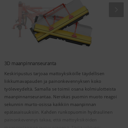
Analyysi ja tilastointi
vaurioitumista esimerkiksi ojien reunoilla.
Ponnistelemme jatkuvasti parantaaksemme
nettisivujemme käyttäjäystävällisyyttä ja
toiminnallisuutta. Tämän takia käytämme
analysointitekniikoita (mukaan lukien evästeet),
jotka tarkkailevat ja arvioivat anonyymisti sitä,
mitä nettisivujemme sisältöjä käytetään ja
3D maanpinnanseuranta
Evästeiden
Kesto
Keskiripustus tarjoaa mattoyksiköille täydellisen
(cookies)
liikkumavapauden ja painonkevennyksen koko
käyttötarkoitus
työleveydeltä. Samalla se toimii osana kolmiulotteista
maanpinnanseurantaa. Nerokas puomin muoto reagoi
Google
Analyysi
6
sekunnin murto-osissa kaikkiin maanpinnan
Analytics
nettisivujen
Kuukautta
epätasaisuuksiin. Kahden runkopuomin hydraulinen
käyttötavasta on
käytössä (katso
painonkevennys takaa, että mattoyksiköiden
alta).
maanpintapaine pysyy pienenä. Tästä johtuen: