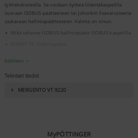
työtietokoneella. Se voidaan kytkeä liitäntäkaapelilla
suoraan ISOBUS-päätteeseen tai johonkin lisävarusteena
saatavaan hallintapäätteeseen. Valinta on sinun:
Mikä tahansa ISOBUS-hallintapääte ISOBUS-kaapelilla
EXPERT 75 -hallintapääte
SELECT CONTROL -hallintapääte
Edelleen
Koneen hydrauliikkaa hallitaan suoraan
hallintapäätteestä. Molemmat vaihtoehdot käyttävät
Tekniset tiedot
sähköistä esivalintaa niille toiminnoille, jotka toteutetaan
MERGENTO VT 9220
traktorin hydrauliikalla. Tässä tapauksessa toiminnot
suoritetaan traktorin hydrauliikalla.
MyPÖTTINGER