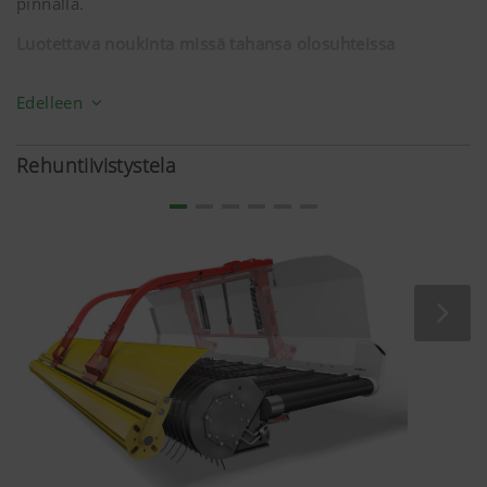
pinnalla.
Luotettava noukinta missä tahansa olosuhteissa
Ohjainrata varmistaa sen, että noukin toimii
Edelleen
mahdollisimman tehokkaasti suurilla ajonopeuksilla.
Noukinta sujuu varmasti myös alamäkeen ajettaessa.
Rehuntiivistystela