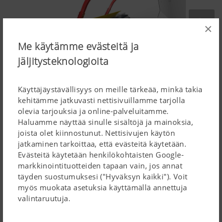
×
Me käytämme evästeitä ja
jäljitysteknologioita
Käyttäjäystävällisyys on meille tärkeää, minkä takia
kehitämme jatkuvasti nettisivuillamme tarjolla
olevia tarjouksia ja online-palveluitamme.
Haluamme näyttää sinulle sisältöjä ja mainoksia,
Mattokuljettimet
joista olet kiinnostunut. Nettisivujen käytön
Mattokuljettimet on suunniteltu tehokkaiksi ja kestäviksi.
jatkaminen tarkoittaa, että evästeitä käytetään.
Evästeitä käytetään henkilökohtaisten Google-
Noukkimet siirtävät rehun koko mattojen leveydelle, ja
markkinointituotteiden tapaan vain, jos annat
matot kuljettavat rehua sivusuunnassa ja tekevät ilmavia
täyden suostumuksesi ("Hyväksyn kaikki"). Voit
karhoja.
myös muokata asetuksia käyttämällä annettuja
valintaruutuja.
Maksimaalisia työsaavutuksia
MERGENTO:ssa takaseinä on
900 mm
korkea ja