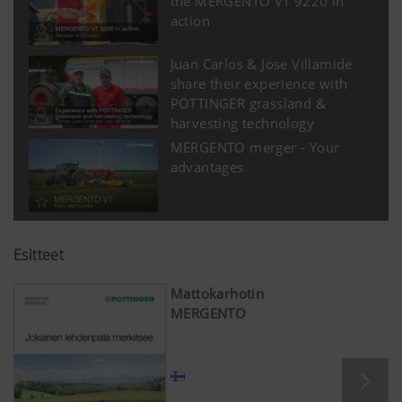
the MERGENTO VT 9220 in
action
Juan Carlos & Jose Villamide
share their experience with
PÖTTINGER grassland &
harvesting technology
MERGENTO merger - Your
advantages
Esitteet
Mattokarhotin
MERGENTO