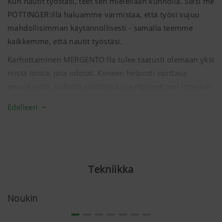
Kun nautit työstäsi, teet sen mielellään kunnolla. Siksi me
PÖTTINGER:illä haluamme varmistaa, että työsi sujuu
mahdollisimman käytännöllisesti - samalla teemme
kaikkemme, että nautit työstäsi.
Karhottaminen MERGENTO:lla tulee taatusti olemaan yksi
niistä töistä, jota odotat. Koneen helposti opittava
peruskäyttö, hallinta päisteissä ja erityisesti sen loppuun
asti ajatellut automaattitoiminnot tekevät PÖTTINGER-
Edelleen
mattokarhottimesta yhden suosikkikoneistasi.
Tekniikka
Noukin