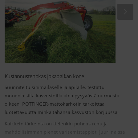
hedelmällisyydellä, pitkäikäisyydellä ja ennen kaikkea
korkeammalla maitotuotoksella ja päiväkasvulla.
Loppujen lopuksi hyödyt puhtaasta, korkealaatuisesta
nurmirehusta, koska myös taloudellinen tulos on
parempi.
Kustannustehokas jokapaikan kone
Suunniteltu sinimailaselle ja apilalle, testattu
monenlaisilla kasvustoilla aina pysyvästä nurmesta
olkeen. PÖTTINGER-mattokarhotin tarkoittaa
luotettavuutta minkä tahansa kasvuston korjuussa.
Kaikkein tärkeintä on tietenkin puhdas rehu ja
mahdollisimman pienet varisemistappiot. Juuri näissä