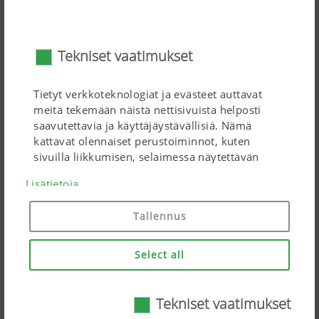
mattokuljettimet ovat
900 mm
leveitä, joten kone toimii
luotettavasti myös runsailla kasvustoilla. Poikittaiset
Edelleen
Tekniset vaatimukset
palkit varmistavat, että myös tilaavievät kasvustot, kuten
heinä tai olki, siirtyvät kunnolla karholle.
Liukuvat telat
Tietyt verkkoteknologiat ja evästeet auttavat
meitä tekemään näistä nettisivuista helposti
saavutettavia ja käyttäjäystävällisiä. Nämä
kattavat olennaiset perustoiminnot, kuten
sivuilla liikkumisen, selaimessa näytettävän
näkymän ja suostumusten kysymisen. Nämä
Lisätietoja
nettisivut eivät toimi ilman aiemmin mainittuja
verkkoteknologioita ja evästeitä.
Tallennus
Evästeiden
Kesto
Select all
(cookies)
käyttötarkoitus
Tekniset vaatimukset
Hyväksy-
Tallentaa
6