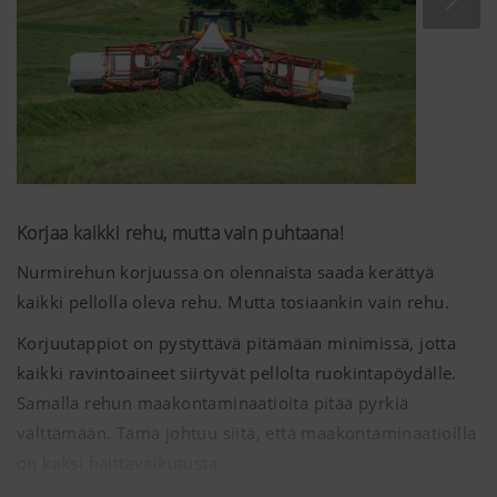
Korjaa kaikki rehu, mutta vain puhtaana!
Nurmirehun korjuussa on olennaista saada kerättyä
kaikki pellolla oleva rehu. Mutta tosiaankin vain rehu.
Korjuutappiot on pystyttävä pitämään minimissä, jotta
kaikki ravintoaineet siirtyvät pellolta ruokintapöydälle.
Samalla rehun maakontaminaatioita pitää pyrkiä
välttämään. Tämä johtuu siitä, että maakontaminaatioilla
on kaksi haittavaikutusta: