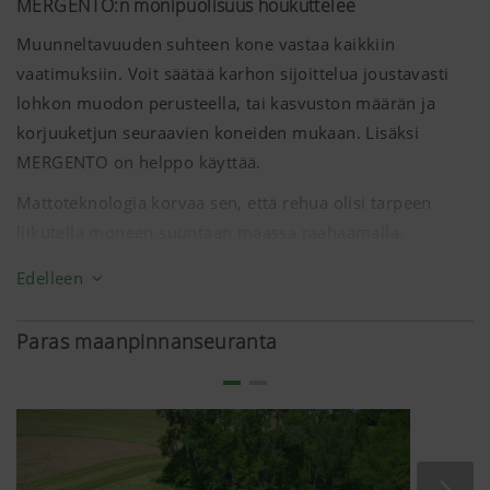
MERGENTO:n monipuolisuus houkuttelee
Muunneltavuuden suhteen kone vastaa kaikkiin
vaatimuksiin. Voit säätää karhon sijoittelua joustavasti
lohkon muodon perusteella, tai kasvuston määrän ja
korjuuketjun seuraavien koneiden mukaan. Lisäksi
MERGENTO on helppo käyttää.
Mattoteknologia korvaa sen, että rehua olisi tarpeen
liikutella moneen suuntaan maassa raahaamalla.
Muunneltavat karhon sijoittelutavat
Edelleen
Molempien mattojen pyörimissuuntaa ja asentoa voi
Paras maanpinnanseuranta
säätää käytännöllisesti erikseen, suoraan traktorin
ohjaamosta. Tämän ansiosta voit valita erilaisia
karhonmuodostustapoja.