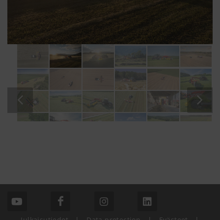
Julkaisutiedot
|
Data protection
|
Evästeet
|