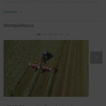
seikoissa MERGENTO näyttää kyntensä lehteviä kasveja
karhotettaessa.
Edelleen
Jotta mattokarhotinta käytettäisiin kustannustehokkaasti,
on se suunniteltu toimimaan tehokkaasti ja
Monipuolisuus
suorituskykyisesti millä tahansa kasvilla.
Insinöörimme ovat onnistuneet kehittämään koneen,
joka vastaa näihin vaatimuksiin täydellisesti. Vastaus on
MERGENTO VT 9220.