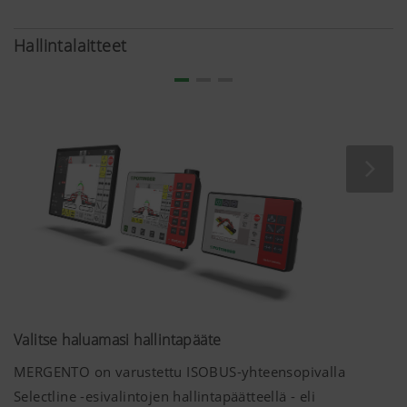
yhdistettäessä korkea runko ja kahden akselin reilu väli
muodostavat huikean 2,00 x 1,30 metrin maavaran.
Hallintalaitteet
Valitse haluamasi hallintapääte
MERGENTO on varustettu ISOBUS-yhteensopivalla
Selectline -esivalintojen hallintapäätteellä - eli