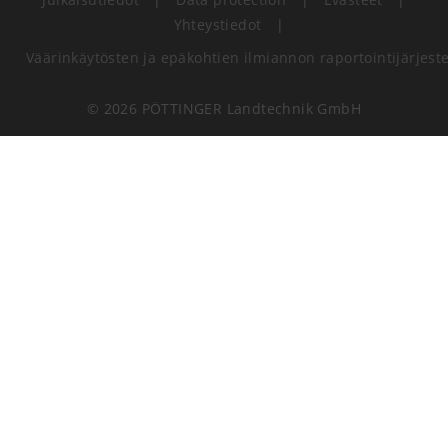
Yhteystiedot
|
Väärinkäytösten ja epäkohtien ilmiannon raportointijärjest
© 2026 PÖTTINGER Landtechnik GmbH