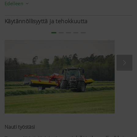
Heikommat rehuarvot
Edelleen
Eläimet syövät rehua vähemmän
Käytännöllisyyttä ja tehokkuutta
Jos rehuun joutuu raakatuhkapitoisuutta nostavaa maata,
se laimentaa väistämättä rehuarvoja.
10 g
mullan
mukana tulevaa raakatuhkaa kuiva-ainekiloa kohti
tarkoittaa 0,1 MJ vähemmän nettoenergiaa
maidontuotantoon.
Lisäksi eläimet syövät kontaminoitunutta rehua
vähemmän. Syynä on rehun erilainen maku ja heikompi
sulavuus.
Nauti työstäsi