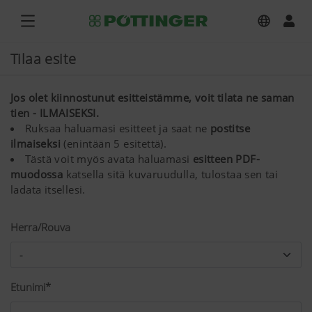
Tilaa esite
Jos olet kiinnostunut esitteistämme, voit tilata ne saman
tien - ILMAISEKSI.
Ruksaa haluamasi esitteet ja saat ne
postitse
ilmaiseksi
(enintään 5 esitettä).
Tästä voit myös avata haluamasi
esitteen PDF-
muodossa
katsella sitä kuvaruudulla, tulostaa sen tai
ladata itsellesi.
Herra/Rouva
Etunimi*