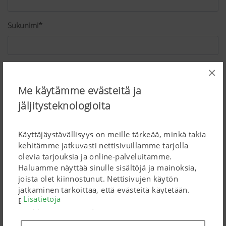
Sukunimi*
Katuosoite*
×
Me käytämme evästeitä ja
jäljitysteknologioita
Postinumero*
Käyttäjäystävällisyys on meille tärkeää, minkä takia
kehitämme jatkuvasti nettisivuillamme tarjolla
Paikkakunta*
olevia tarjouksia ja online-palveluitamme.
Haluamme näyttää sinulle sisältöjä ja mainoksia,
joista olet kiinnostunut. Nettisivujen käytön
jatkaminen tarkoittaa, että evästeitä käytetään.
Lisätietoja
Maa*
Evästeitä käytetään henkilökohtaisten Google-
markkinointituotteiden tapaan vain, jos annat
täyden suostumuksesi ("Hyväksyn kaikki"). Voit