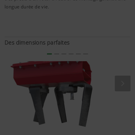
l'utilisateur
longue durée de vie.
quant au
pays et à la
langue de
consultation
du site
Des dimensions parfaites
internet.
Plus d'infos
Analyse et statistique
Nous souhaitons améliorer constamment la
convivialité et les performances de notre site
internet. C'est pourquoi nous utilisons des
technologies d'analyse (incluant des cookies) qui
mesurent et évaluent anonymement quels sont
les contenus de notre site internet qui sont
utilisés et quelles sont les rubriques les plus