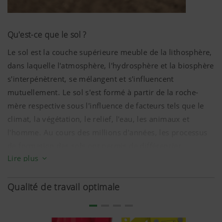
Qu'est-ce que le sol ?
Le sol est la couche supérieure meuble de la lithosphère,
dans laquelle l'atmosphère, l'hydrosphère et la biosphère
s'interpénètrent, se mélangent et s'influencent
mutuellement. Le sol s'est formé à partir de la roche-
mère respective sous l'influence de facteurs tels que le
climat, la végétation, le relief, l'eau, les animaux et
l'homme. Au cours des millions d'années, les processus
de formation des sols ont permis de différencier
Lire plus
différentes couches et différents états de développement.
Types de sols
Qualité de travail optimale
Différents types de sols présentent chacun les mêmes
séquences d'horizons caractéristiques. Comme par