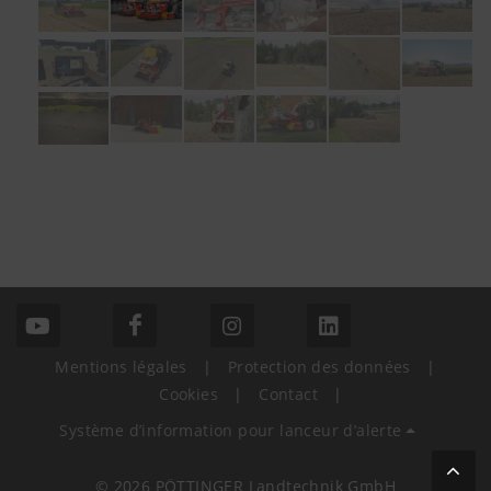
Mentions légales
|
Protection des données
|
Cookies
|
Contact
|
Système d’information pour lanceur d’alerte
© 2026 PÖTTINGER Landtechnik GmbH