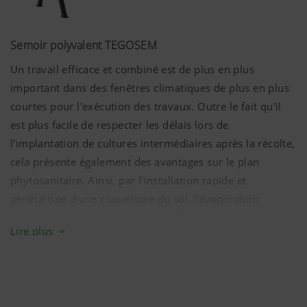
Semoir polyvalent TEGOSEM
Un travail efficace et combiné est de plus en plus
important dans des fenêtres climatiques de plus en plus
courtes pour l'exécution des travaux. Outre le fait qu'il
est plus facile de respecter les délais lors de
l'implantation de cultures intermédiaires après la récolte,
cela présente également des avantages sur le plan
phytosanitaire. Ainsi, par l'installation rapide et
généralisée d'une couverture du sol, l'évaporation
improductive de l'eau est évitée. De même, l'azote en
Lire plus
excès dans le sol est absorbé par les plantes et protégé
contre les transferts. L'amélioration et la stabilisation de
la structure du sol au moyen d'un couvert vivant
permettent d'augmenter l'infiltration de l'eau tout en