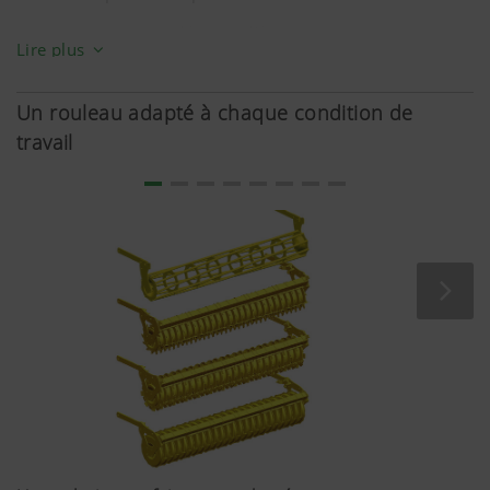
YouTube
Nous insérons des vidéos YouTube sur notr
La gamme comprend les modèles suivants :
utilisons pour cela le système étendu de 
Lire plus
données de YouTube. Aucune information 
LION 3030 MASTER
ce site internet n'est enregistrée par Yo
Un rouleau adapté à chaque condition de
LION 4030 MASTER
vidéo ne soit visualisée.Vous trouverez d
travail
détaillées sur les sites
suivants :https://support.google.com/y
hl=frhttps://www.google.de/intl/fr/polic
n’avons aucun contrôle sur les cookies d
pouvez bloquer ces cookies en réglant le
navigateur.