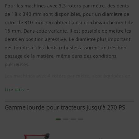
Pour les machines avec 3,3 rotors par mètre, des dents
de 18 x
340 mm
sont disponibles, pour un diamètre de
Objectif des
Durée
rotor de
310 mm
. On obtient ainsi un chevauchement de
cookies
16 mm
. Dans cette variante, il est possible de mettre les
dents en position agressive. Le diamètre plus important
Google
Analyse
6 Mois
des toupies et les dents robustes assurent un très bon
Analytics
l’utilisation du
site internet,
passage de la matière, même dans des conditions
voir plus bas.
pierreuses.
Les machines avec 4 rotors par mètre, sont équipées en
standard de dents de 15 x
330 mm
. Avec un diamètre de
Lire plus
rotor de
285 mm
et un chevauchement de
40 mm
, les
dents préparent le lit de semence avec un émiettement
Gamme lourde pour tracteurs jusqu'à 270 PS
particulièrement fin. Pour les sols à forte usure, des
dents plus résistantes de 18 x
330 mm
en qualité
DURASTAR sont disponibles en option. En raison du
diamètre plus petit, seule une position fuyante des dents