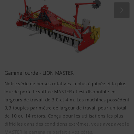
est possible sur ces machines.
Plus d'infos
Marketing
Gamme lourde - LION MASTER
Nous souhaitons vous montrer des informations
importantes sur notre page Internet et sur nos
Notre série de herses rotatives la plus équipée et la plus
réseaux sociaux et pour cela nous utilisons des
lourde porte le suffixe MASTER et est disponible en
technologies web (dont des cookies) de certains
partenaires. Ainsi, les contenus affichés sont
largeurs de travail de 3,0 et
4 m
. Les machines possèdent
adaptés à vos comportements d'utilisation.
3,3 toupies par mètre de largeur de travail pour un total
de 10 ou 14 rotors. Conçu pour les utilisations les plus
Objectif des cookies
difficiles dans des conditions extrêmes, vous avez avec le
MASTER le partenaire parfait à vos côtés.