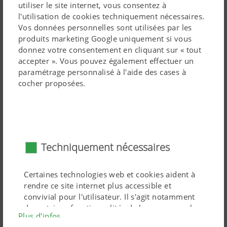
utiliser le site internet, vous consentez à
l'utilisation de cookies techniquement nécessaires.
Vos données personnelles sont utilisées par les
produits marketing Google uniquement si vous
1
Carter du lamier avec paroi intermédiaire
donnez votre consentement en cliquant sur « tout
2
Roulements à rouleaux coniques disposés dans des
accepter ». Vous pouvez également effectuer un
paramétrage personnalisé à l'aide des cases à
paliers robustes
cocher proposées.
3
Distance importante entre les deux roulements pour
une réduction des contraintes
Techniquement nécessaires
Certaines technologies web et cookies aident à
rendre ce site internet plus accessible et
Palier pour l'éternité
convivial pour l'utilisateur. Il s'agit notamment
de certaines fonctionnalités de base, comme la
Plus d'infos
navigation sur le site internet, tout comme un