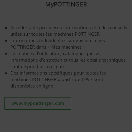
réduisant le potentiel d'érosion.
MyPÖTTINGER
Le semoir TEGOSEM d'une capacité de 200 litres
combine un travail du sol percutant avec le semis de
Accédez à de précieuses informations et à des conseils
cultures intermédiaires ou de microgranulés en un seul
utiles sur toutes les machines PÖTTINGER
passage. Grâce à la réalisation simultanée de plusieurs
Informations individuelles sur vos machines
opérations, le semoir permet de gagner du temps et de
PÖTTINGER dans « Mes machines »
l'argent, tout en réduisant les passages sur le sol et en
Les notices d’utilisation, catalogues pièces,
obtenant un résultat performant.
informations d’entretien et tous les détails techniques
sont disponibles en ligne
Des informations spécifiques pour toutes les
machines PÖTTINGER à partir de 1997 sont
disponibles en ligne
www.mypoettinger.com