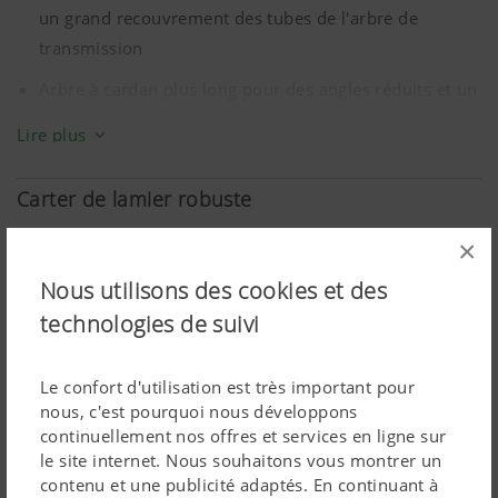
un grand recouvrement des tubes de l'arbre de
transmission
Arbre à cardan plus long pour des angles réduits et un
fonctionnement régulier et silencieux
Lire plus
Protégé par une sécurité à cames
Carter de lamier robuste
Pas de sortie prise de force arrière
×
Nous utilisons des cookies et des
technologies de suivi
Le confort d'utilisation est très important pour
nous, c'est pourquoi nous développons
continuellement nos offres et services en ligne sur
le site internet. Nous souhaitons vous montrer un
contenu et une publicité adaptés. En continuant à