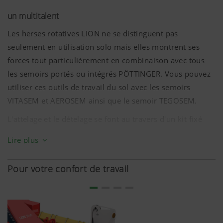
un multitalent
Les herses rotatives LION ne se distinguent pas
seulement en utilisation solo mais elles montrent ses
forces tout particulièrement en combinaison avec tous
les semoirs portés ou intégrés PÖTTINGER. Vous pouvez
utiliser ces outils de travail du sol avec les semoirs
VITASEM et AEROSEM ainsi que le semoir TEGOSEM.
L'attelage et le dételage se font au travers d'un kit fixé
sur le rouleau et identique pour tous les types de
Lire plus
semoirs intégrés. L'accouplement et le désaccouplement,
rapides et simples, s'effectuent par une fixation à 4
Pour votre confort de travail
points d'appui - sans aucun outil.
Pour les semoirs portés, un HYDROLIFT est nécessaire
pour l'attelage sur une LION ou un FOX.