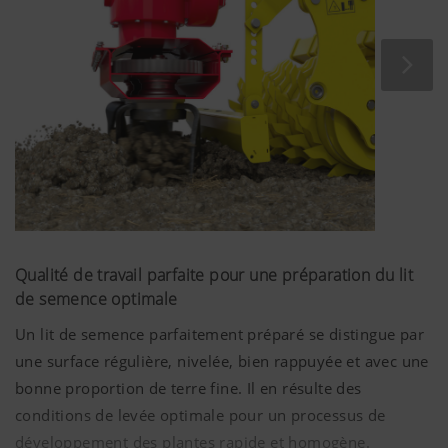
exemple la terre brune. Ces types possèdent des
caractéristiques et des spécifications différentes. Cela
permet de tirer des conclusions sur l'histoire de leur
formation et d'identifier des caractéristiques spécifiques
dont il faut tenir compte dans la culture et la protection
des plantes.
Texture du sol
Le type de sol est la composition granulométrique des
particules minérales. On distingue les sols grossiers,
dont la granulométrie est supérieure à
2 mm
et qui
Qualité de travail parfaite pour une préparation du lit
constituent le squelette du sol, et les sols fins, dont la
de semence optimale
granulométrie est inférieure à
2 mm
. Dans les sols fins,
Un lit de semence parfaitement préparé se distingue par
les grains primaires sont répartis en trois classes de taille
une surface régulière, nivelée, bien rappuyée et avec une
différentes : sable, limon et argile. Les grains primaires
bonne proportion de terre fine. Il en résulte des
s'étendent d'un diamètre inférieur à
0,002 mm
pour les
conditions de levée optimale pour un processus de
argiles fines à
2 mm
pour le sable grossier. Entre cette
développement des plantes rapide et homogène.