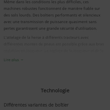
Même dans les conditions les plus difficiles, ces
machines robustes fonctionnent de manière fiable sur
des sols lourds. Des boîtiers performants et silencieux
avec une transmission de puissance quasiment sans
pertes garantissent une grande sécurité d'utilisation.
L'attelage de la herse à différents tracteurs avec
différentes montes de pneus est possible grâce aux bras
réglables en longueur. Le réglage de la longueur et de la
largeur se fait sans outil. De plus, les supports sont
Lire plus
montés de manière pendulaire pour une meilleure
adaptation au sol.
Pour un fonctionnement silencieux et donc plus durable
de l'arbre à cardan, la herse rotative peut être
Technologie
parfaitement adaptée aux géométries de tracteurs les
plus diverses grâce aux bras inférieurs facilement
Différentes variantes de boîtier
adaptables en longueur. L'arbre à cardan présente ainsi