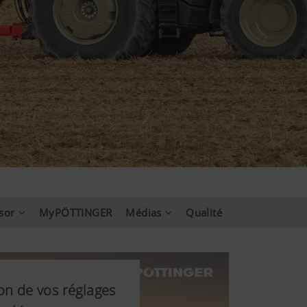
sor
MyPÖTTINGER
Médias
Qualité
on de vos réglages
on de vos réglages