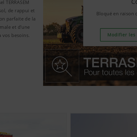
C
C
rsel TERRASEM
ol, de rappui et
Bloqué en raison 
Bloqué en raison 
n parfaite de la
imale et d'une
Modifier les
Modifier les
 vos besoins.