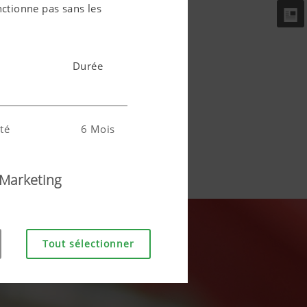
nctionne pas sans les
Durée
été
6 Mois
Marketing
la langue de
6 Mois
Tout sélectionner