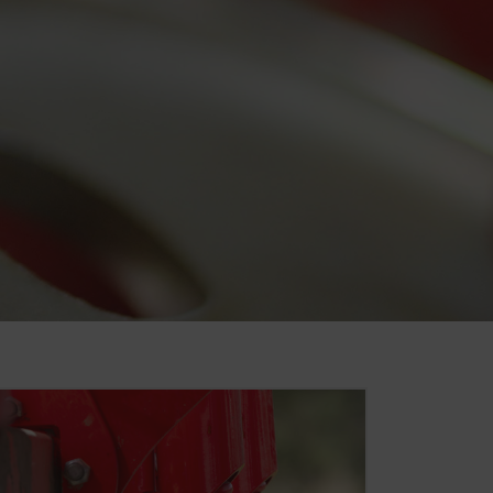
nternet. C'est pourquoi nous
ymement quels sont les
Durée
6 Mois