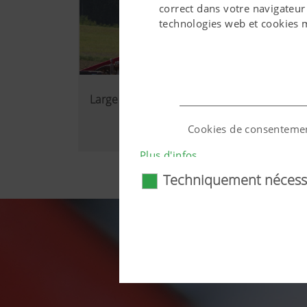
correct dans votre navigateur
technologies web et cookies 
Large spectre d'utilisation
Cookies de consenteme
Plus d'infos
Techniquement nécess
Pays (layer) et langue (l