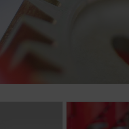
ue
stamment la convivialité et les performances de notre site i
analyse (incluant des cookies) qui mesurent et évaluent anon
Objectif des cookies
Analyse l’utilisation du site internet, voir plus bas.