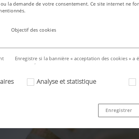
 ou la demande de votre consentement. Ce site internet ne fo
mentionnés.
Objectif des cookies
nt
Enregistre si la bannière « acceptation des cookies » a 
approuvée.
aires
Analyse et statistique
ang)
Enregistre les choix de l'utilisateur quant au pays et à 
consultation du site internet.
Enregistrer