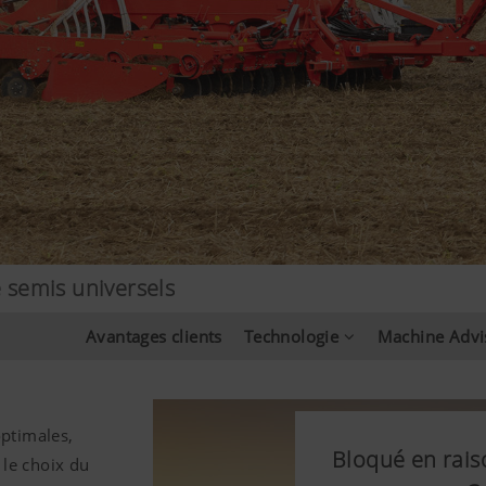
semis universels
Avantages clients
Technologie
Machine Advi
optimales,
Bloqué en rais
Bloqué en rais
 le choix du