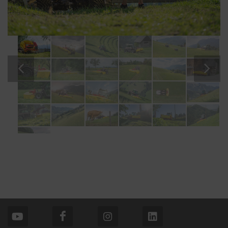
Doel van het
Duur
cookie
Google
Analyse van
6 Maanden
Analytics
het gebruik
van de
website, zie
hieronder.