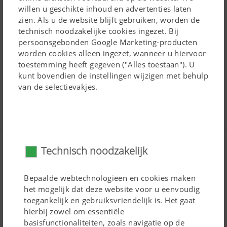
Machinespecifieke documentatie online beschikbaar
willen u geschikte inhoud en advertenties laten
voor alle PÖTTINGER machines gebouwd sinds 1997.
zien. Als u de website blijft gebruiken, worden de
technisch noodzakelijke cookies ingezet. Bij
persoonsgebonden Google Marketing-producten
www.mypoettinger.com
worden cookies alleen ingezet, wanneer u hiervoor
toestemming heeft gegeven ("Alles toestaan"). U
kunt bovendien de instellingen wijzigen met behulp
van de selectievakjes.
Media
Video's
Technisch noodzakelijk
Geblokkeerd op basis van uw cookie-
Geblokkeerd op basis van uw cookie-
Geblokkeerd op basis van uw cookie-
Bepaalde webtechnologieën en cookies maken
instellingen.
instellingen.
instellingen.
het mogelijk dat deze website voor u eenvoudig
toegankelijk en gebruiksvriendelijk is. Het gaat
hierbij zowel om essentiële
Cookie-instellingen wijzigen
Cookie-instellingen wijzigen
Cookie-instellingen wijzigen
basisfunctionaliteiten, zoals navigatie op de