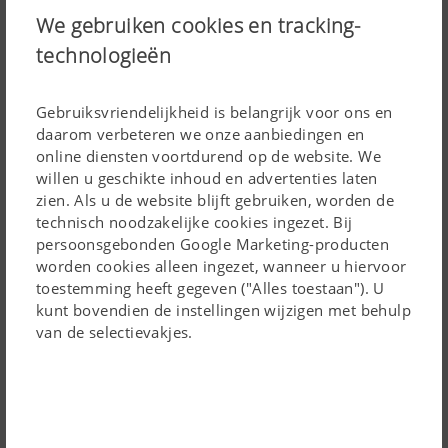
We gebruiken cookies en tracking-
technologieën
Over stokken en stenen
Gebruiksvriendelijkheid is belangrijk voor ons en
Gelijkmatig en probleemloos werken in gebieden met
daarom verbeteren we onze aanbiedingen en
steenachtige of rotsachtige grond is geen probleem
online diensten voortdurend op de website. We
willen u geschikte inhoud en advertenties laten
dankzij de betrouwbare NOVA-steenbeveiliging. Een
zien. Als u de website blijft gebruiken, worden de
selectie van zeer belastbare materialen in combinatie
technisch noodzakelijke cookies ingezet. Bij
met een nauwkeurig instelbare hydraulica maakt het
persoonsgebonden Google Marketing-producten
systeem tot een onmisbare helper onder zware
worden cookies alleen ingezet, wanneer u hiervoor
toestemming heeft gegeven ("Alles toestaan"). U
omstandigheden. Het NONSTOP-werken en de hoge
kunt bovendien de instellingen wijzigen met behulp
werkkwaliteit leiden tot een verhoogde productiviteit en
van de selectievakjes.
Leest U verder
dragen bij aan een hogere capaciteit.
TRACTION CONTROL