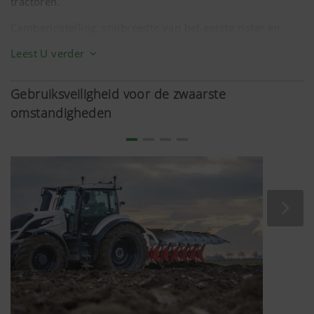
tractoren.
Camberinstelling, snijbreedte van het eerste rister en
trekpuntinstelling kunnen in slechts enkele stappen
Leest U verder
worden gerealiseerd. Alle noodzakelijke verstelpunten
zijn overzichtelijk ingedeeld en nauwkeurig instelbaar.
Gebruiksveiligheid voor de zwaarste
De geometrie van het voorzetstuk kan via verschillende
omstandigheden
montageposities ook worden aangepast aan de tractor.
De ploeg kan gemakkelijker worden opgetild.
De hydraulische snijbreedteverstelling PLUS maakt een
snelle aanpassing aan de bodemgesteldheid mogelijk. De
uitbreekdruk van de NOVA-steenbeveiliging kan
gemakkelijk worden gewijzigd met het
bedieningsapparaat van de tractor.