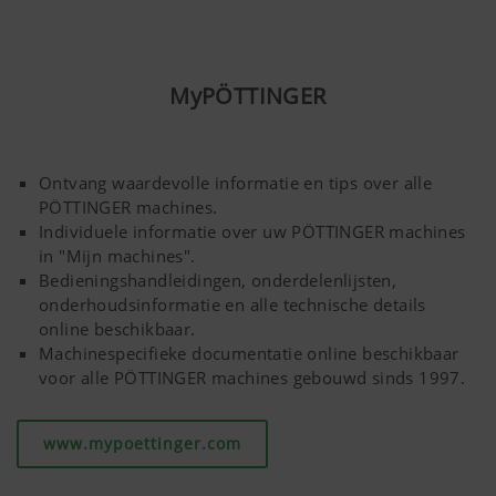
Grote, hoge ristervorm met extra geleideplaat voor het
inwerken van grote hoeveelheden organische massa,
MyPÖTTINGER
vooral maisstro.
Ontvang waardevolle informatie en tips over alle
PÖTTINGER machines.
Individuele informatie over uw PÖTTINGER machines
in "Mijn machines".
Bedieningshandleidingen, onderdelenlijsten,
onderhoudsinformatie en alle technische details
online beschikbaar.
Machinespecifieke documentatie online beschikbaar
voor alle PÖTTINGER machines gebouwd sinds 1997.
www.mypoettinger.com