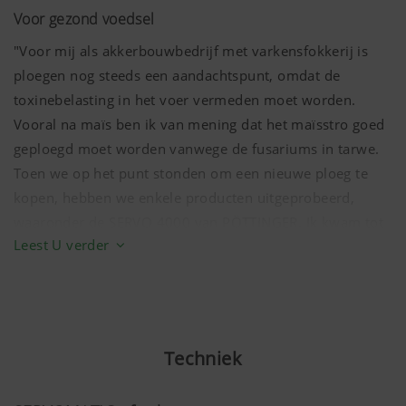
Voor gezond voedsel
"Voor mij als akkerbouwbedrijf met varkensfokkerij is
ploegen nog steeds een aandachtspunt, omdat de
toxinebelasting in het voer vermeden moet worden.
Vooral na maïs ben ik van mening dat het maïsstro goed
geploegd moet worden vanwege de fusariums in tarwe.
Toen we op het punt stonden om een nieuwe ploeg te
kopen, hebben we enkele producten uitgeprobeerd,
waaronder de SERVO 4000 van PÖTTINGER. Ik kwam tot
Leest U verder
de conclusie dat dit een topploeg is en ik koos voor de
SERVO 4000 P met hydraulische snijbreedteverstelling en
hydraulisch tastwiel. Met name bevalt mij het
uitstekende ploegbeeld en de stabiliteit van de ploeg.
Wat me ook fascineerde is de eenvoudige instelling. Toen
Techniek
ik het aankoppelde, werkte het allemaal meteen
geweldig. We zijn zeer tevreden met de ploeg."