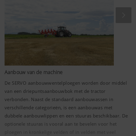
Aanbouw van de machine
Meer info
De SERVO aanbouwwentelploegen worden door middel
van een driepuntsaanbouwbok met de tractor
verbonden. Naast de standaard aanbouwassen in
Marketing
verschillende categorieën, is een aanbouwas met
dubbele aanbouwlippen en een stuuras beschikbaar. De
We willen graag voor u relevante inhoud op
optionele stuuras is vooral aan te bevelen voor het
onze website en socialemediakanalen tonen.
Om deze reden gebruiken we webtechnologieën
ploegen in kronkelige velden of in velden met veel