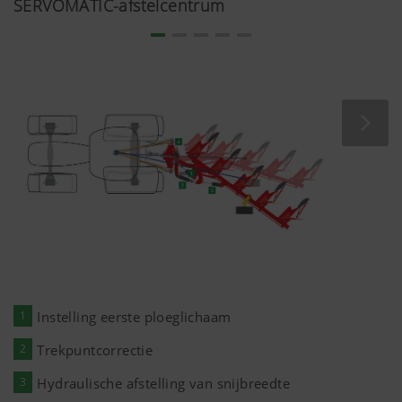
SERVOMATIC-afstelcentrum
Gerhard Neubauer, Landbouwer
Thalheim bei Wels | Oostenrijk
1
Instelling eerste ploeglichaam
2
Trekpuntcorrectie
3
Hydraulische afstelling van snijbreedte