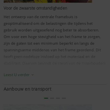
Voor de zwaarste omstandigheden
We willen de gebruiksvriendelijkheid en
Het ontwerp van de centrale framebuis is
prestaties van onze website continu verbeteren.
geoptimaliseerd om de belastingen die tijdens het
Daarom gebruiken we analysetechnologieën
gebruik worden uitgeoefend nog beter te absorberen.
(inclusief cookies) die pseudoniem meten en
evalueren welke inhoud van onze website wordt
Om voor een hoge stevigheid van het frame te zorgen,
zijn de gaten tot een minimum beperkt en langs de
Doel van het
Duur
spanningsarme middenas van het frame geordend. Dit
cookie
heeft geen nodeloze invloed op het materiaal en de
stabiliteit. Daarom bevindt de steun van de risterhouders
Google
Analyse van
6 Maanden
zich buiten de framebuis wanneer hydraulische afstelling
Analytics
het gebruik
Leest U verder
van de snijbreedte wordt gebruikt.
van de
website, zie
Aanbouw en transport
hieronder.