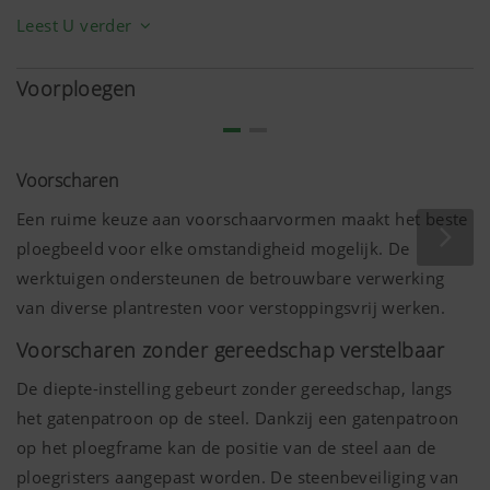
worden bereikt door het carboniseren van de risters.
Leest U verder
Daarbij wordt koolstof verrijkt in de buitenlaag. Dit
maakt het staal harder aan de buitenkant en bestendiger,
Voorploegen
waardoor de slijtvastheid aanzienlijk toeneemt. De kern
aan de binnenkant blijft echter elastisch, wat breuken en
scheuren gericht voorkomt. Bovendien zorgt het proces
Voorscharen
ervoor dat het oppervlak soepeler wordt, waardoor
Een ruime keuze aan voorschaarvormen maakt het beste
slijtage wordt verminderd en de aarde niet blijft hangen.
ploegbeeld voor elke omstandigheid mogelijk. De
werktuigen ondersteunen de betrouwbare verwerking
van diverse plantresten voor verstoppingsvrij werken.
Voorscharen zonder gereedschap verstelbaar
De diepte-instelling gebeurt zonder gereedschap, langs
het gatenpatroon op de steel. Dankzij een gatenpatroon
op het ploegframe kan de positie van de steel aan de
ploegristers aangepast worden. De steenbeveiliging van