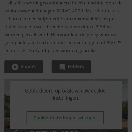
– dit alles wordt gecombineerd in één machine door de
aanbouwwentelploegen SERVO 4000. Met vier tot zes
scharen en een snijbreedte van maximaal 59 cm per
rister, kan een werkbreedte van maximaal 3,54 m
worden gerealiseerd. Hiervoor kan de ploeg worden
gekoppeld aan tractoren met een vermogen tot
360 PS
en ook als On-Land-ploeg worden gebruikt.
Video's
Folders
Geblokkeerd op basis van uw cookie-
Geblokkeerd op basis van uw cookie-
Geblokkeerd op basis van uw cookie-
instellingen.
instellingen.
instellingen.
Cookie-instellingen wijzigen
Cookie-instellingen wijzigen
Cookie-instellingen wijzigen