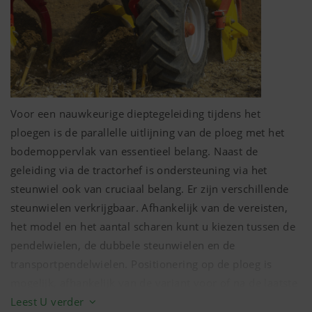
Voor een nauwkeurige dieptegeleiding tijdens het
ploegen is de parallelle uitlijning van de ploeg met het
bodemoppervlak van essentieel belang. Naast de
Voorscharen V2
geleiding via de tractorhef is ondersteuning via het
Geschikt voor grotere hoeveelheden organisch materiaal
steunwiel ook van cruciaal belang. Er zijn verschillende
en grote werkdieptes.
steunwielen verkrijgbaar. Afhankelijk van de vereisten,
het model en het aantal scharen kunt u kiezen tussen de
pendelwielen, de dubbele steunwielen en de
transportpendelwielen. Positionering op de ploeg is
mogelijk, afhankelijk van de variant voor of na de laatste
ploegrister. Met name de geavanceerde steunwielen zijn
Leest U verder