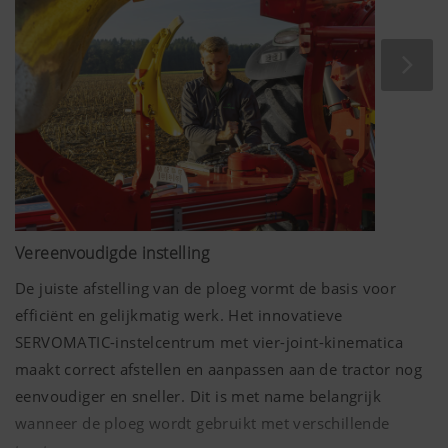
beter door de gewassen worden beheerd.
Voldoende bevoorrade plantenpopulaties zijn vitaler en
hebben een hogere weerstand tegen ziekteverwekkers.
Dit resulteert in een lagere inspanning op het gebied van
gewasbescherming en verhoogt de opbrengst en is de
basis voor een succesvolle oogst.
Vereenvoudigde instelling
De juiste afstelling van de ploeg vormt de basis voor
efficiënt en gelijkmatig werk. Het innovatieve
SERVOMATIC-instelcentrum met vier-joint-kinematica
maakt correct afstellen en aanpassen aan de tractor nog
eenvoudiger en sneller. Dit is met name belangrijk
wanneer de ploeg wordt gebruikt met verschillende