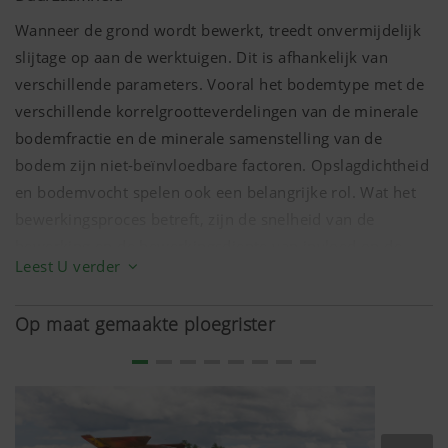
Wanneer de grond wordt bewerkt, treedt onvermijdelijk
slijtage op aan de werktuigen. Dit is afhankelijk van
verschillende parameters. Vooral het bodemtype met de
verschillende korrelgrootteverdelingen van de minerale
bodemfractie en de minerale samenstelling van de
bodem zijn niet-beïnvloedbare factoren. Opslagdichtheid
Meer info
en bodemvocht spelen ook een belangrijke rol. Wat het
bewerkingsproces betreft, zijn de snelheid van de
bewerking en de bewerkingsdiepte van invloed op de
Leest U verder
slijtage van de slijtdelen.
Door de slijtage van de gereedschappen veranderen de
Op maat gemaakte ploegrister
vorm en geometrie van de gereedschappen, wat ook van
invloed kan zijn op de hoek van aangrijping, het
bewerkingseffect en de vereiste trekkracht. Speciale
legeringen, coatings en bepantsering garanderen extra
bescherming tegen slijtage voor een consistentere