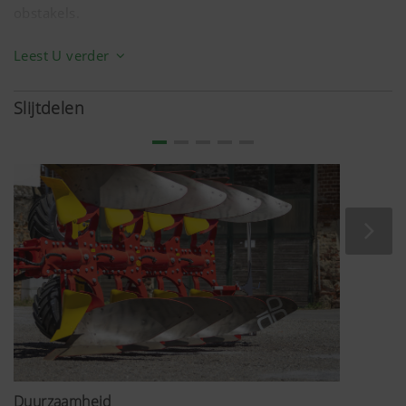
(inclusief cookies) van een aantal van onze
obstakels.
zakelijke partners. Dit zorgt ervoor dat de
De aanbouwassen kunnen via de hefarmplaten in vier
inhoud die u te zien krijgt, wordt afgestemd en
Leest U verder
getoond op basis van uw gebruikersgedrag.
standen worden versteld. Er zijn twee vaste gaten en één
sleufgat (SERVO 2000) of twee sleufgaten (SERVO 3000
Doel van het cookie
Slijtdelen
en SERVO 4000) beschikbaar voor montage van de
topstang. Hierdoor kan de geometrie van de tractor
afzonderlijk worden aangepast. Afhankelijk van het
YouTube
We plaatsen YouTube-video's op onze we
gebruiken daarbij de verbeterde privacy
model kan de TRACTION CONTROL-tractieversterking in
YouTube. YouTube slaat geen informatie 
de aanbouwtoren worden geïntegreerd.
bezoekers van deze website, tenzij er ee
bekeken.Meer informatie vindt u
Aan het frame is een draaibare instelsteun bevestigd
hier:https://support.google.com/youtub
voor eenvoudige montage en demontage. Dit maakt het
hl=dehttps://www.google.de/intl/de/poli
mogelijk om veilig te koppelen en snel te parkeren.
hebben geen controle over YouTube-cooki
cookies blokkeren in je browserinstelling
Duurzaamheid