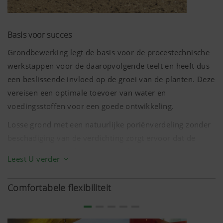
Basis voor succes
Grondbewerking legt de basis voor de procestechnische
werkstappen voor de daaropvolgende teelt en heeft dus
een beslissende invloed op de groei van de planten. Deze
vereisen een optimale toevoer van water en
voedingsstoffen voor een goede ontwikkeling.
Losse grond met een natuurlijke poriënverdeling zonder
beschadiging van de verdichting zorgt ervoor dat de
gewassen intensief en diep wortelen. De grote
Leest U verder
wortelruimte vormt de basis voor een continue opname
van voedingsstoffen en bodemwater in de belangrijkste
Comfortabele flexibiliteit
groeifasen. Onderaanbod en een tekort worden
voorkomen door de toegenomen opnamecapaciteit van
water en voedingsstoffen. Stresssituaties kunnen zo