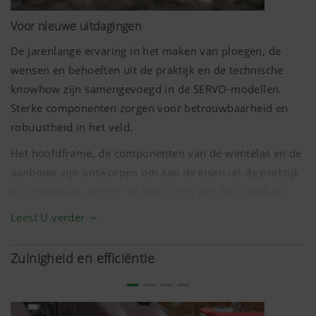
Voor nieuwe uitdagingen
De jarenlange ervaring in het maken van ploegen, de
wensen en behoeften uit de praktijk en de technische
knowhow zijn samengevoegd in de SERVO-modellen.
Sterke componenten zorgen voor betrouwbaarheid en
robuustheid in het veld.
Het hoofdframe, de componenten van de wentelas en de
aanbouw zijn ontworpen om aan de eisen uit de praktijk
te voldoen en vormen de basis voor een betrouwbaar
gebruik. Op grond met een hoge steenbelasting of rotsen
Leest U verder
in de ondergrond maken de SERVO-ploegen met
hydraulische steenbescherming NOVA indruk en
Zuinigheid en efficiëntie
garanderen veilig en ononderbroken gebruik zonder
schade aan de ploeg te veroorzaken.