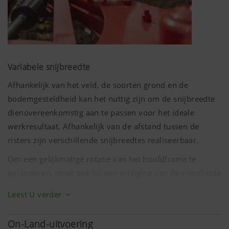
Variabele snijbreedte
Afhankelijk van het veld, de soorten grond en de
bodemgesteldheid kan het nuttig zijn om de snijbreedte
dienovereenkomstig aan te passen voor het ideale
werkresultaat. Afhankelijk van de afstand tussen de
risters zijn verschillende snijbreedtes realiseerbaar.
Om een gelijkmatige rotatie van het hoofdframe te
garanderen, moet ook bij een wijziging van de voerdiepte
de snijbreedte dienovereenkomstig worden aangepast
Leest U verder
om een constante verhouding tussen de werkdiepte en
de snijbreedte te waarborgen.
On-Land-uitvoering