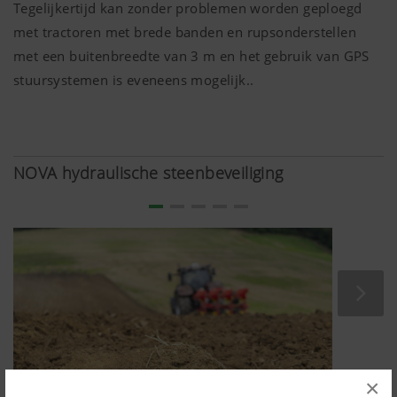
Tegelijkertijd kan zonder problemen worden geploegd
van de risters.
met tractoren met brede banden en rupsonderstellen
met een buitenbreedte van 3 m en het gebruik van GPS
stuursystemen is eveneens mogelijk..
NOVA hydraulische steenbeveiliging
×