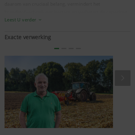
daarom van cruciaal belang, vermindert het
brandstofverbruik per hectare en verbetert de capaciteit.
Leest U verder
Naast een aangepaste interne bandenspanning en
voldoende ballast, bieden SERVO aanbouwwentelploegen
Exacte verwerking
hiervoor technische ondersteuning. De geïntegreerde
trekkrachtversterker TRACTION CONTROL verbetert de
krachtoverdracht van de tractor naar de grond door
gewicht toe te voegen aan de achteras van de tractor.