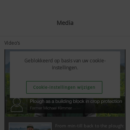
Media
Video's
Geblokkeerd op basis van uw cookie-
Geblokkeerd op basis van uw cookie-
Geblokkeerd op basis van uw cookie-
instellingen.
instellingen.
instellingen.
Cookie-instellingen wijzigen
Cookie-instellingen wijzigen
Cookie-instellingen wijzigen
From min-till back to the plough: