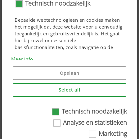
Technisch noodzakelijk
Bepaalde webtechnologieën en cookies maken
het mogelijk dat deze website voor u eenvoudig
toegankelijk en gebruiksvriendelijk is. Het gaat
hierbij zowel om essentiële
basisfunctionaliteiten, zoals navigatie op de
website, als de juiste weergave in uw
Meer info
internetbrowser of het verzoek om uw
toestemming. Zonder de genoemde
Opslaan
webtechnologieën en cookies zou deze website
niet goed werken.
Krachtig werk
Select all
Met de optionele trekkrachtversterker TRACTION
Doel van het cookie
Duu
CONTROL kan de krachtoverdracht van de tractor naar
Technisch noodzakelijk
de grond worden geoptimaliseerd. Het extra gewicht op
Analyse en statistieken
de achteras van de tractor verbetert de tractie van de
Cookietoestemming
Slaat op of de
6
tractor. De verbeterde tractie vermindert op zijn beurt
Marketing
banner voor
Ma
het slippen en voorkomt beschadiging van de