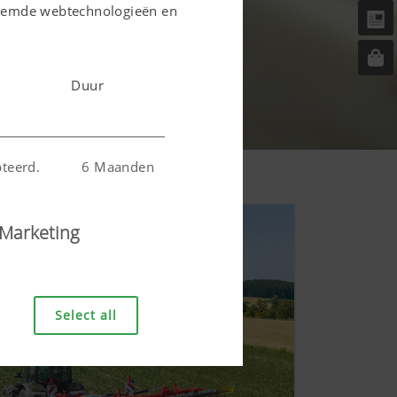
noemde webtechnologieën en
Duur
teerd.
6 Maanden
Marketing
6 Maanden
Select all