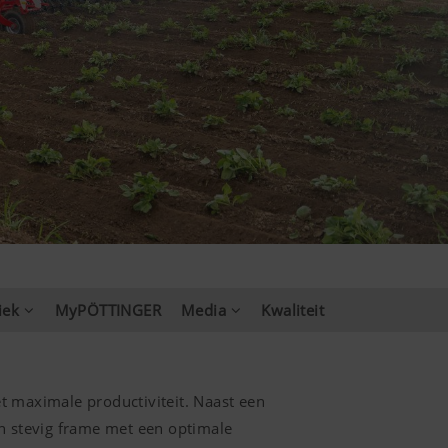
iek
MyPÖTTINGER
Media
Kwaliteit
 maximale productiviteit. Naast een
n stevig frame met een optimale