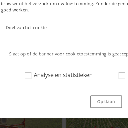
netbrowser of het verzoek om uw toestemming. Zonder de ge
t goed werken.
Doel van het cookie
Slaat op of de banner voor cookietoestemming is geaccep
Analyse en statistieken
g)
Slaat het land en de taal op die door de gebruiker zijn
geselecteerd.
Opslaan