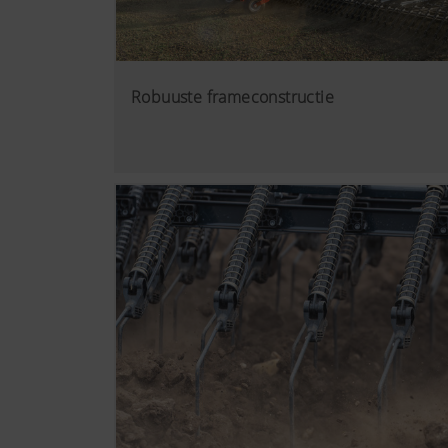
Robuuste frameconstructie
Meer info
Analyse en statistie
We willen de gebruiksvriende
analysetechnologieën (inclus
Google Analytics