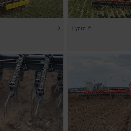
Hydrolift
ken
lijkheid en prestaties van onze website continu verbeteren. 
ief cookies) die pseudoniem meten en evalueren welke inhoud
Doel van het cookie
Analyse van het gebruik van de website, zie hieronder.