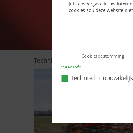
juiste weergave in uw inter
cookies zou deze website nie
Cookietoestemming
Techniek
Meer info
Technisch noodzakelijk
Land (layer) en taal (lan