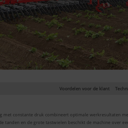
Voordelen voor de klant
Techn
met constante druk combineert optimale werkresultaten met
tanden en de grote tastwielen beschikt de machine over ee