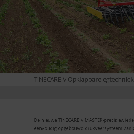
TINECARE V Opklapbare egtechniek
De nieuwe TINECARE V MASTER-precisiewiedeg 
eenvoudig opgebouwd drukveersysteem van de 