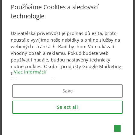
Používáme Cookies a sledovací
technologie
Uživatelská přívětivost je pro nás důležitá, proto
neustále vyvíjíme naše nabídky a online služby na
webových stránkách. Rádi bychom Vám ukázali
vhodný obsah a reklamu. Pokud budete web
používat i nadále, budou nastaveny technicky
nutné cookies. Osobní produkty Google Marketing
Viac informácií
se používají, pouze pokud dáte svůj úplný souhlas
EUROPROFI COMBILINE Víceúčelový vůz s
kliknutím na („souhlasit se vším“). Pomocí
válcovým vkládacím ústrojím
uvedených zaškrtávacích políček můžete také
Save
Příkon 130-220 k, objem 25-32 m³, rozteč nožů 39
provést individuální nastavení.
mm
Select all