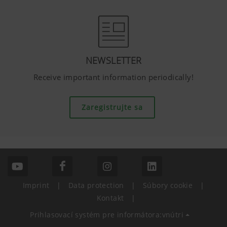
NEWSLETTER
Receive important information periodically!
Zaregistrujte sa
Imprint
|
Data protection
|
Súbory cookie
|
Kontakt
|
Prihlasovací systém pre informátora:vnútri