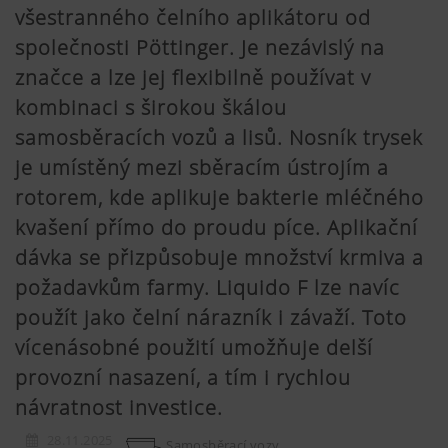
všestranného čelního aplikátoru od
společnosti Pöttinger. Je nezávislý na
značce a lze jej flexibilně používat v
kombinaci s širokou škálou
samosběracích vozů a lisů. Nosník trysek
je umístěný mezi sběracím ústrojím a
rotorem, kde aplikuje bakterie mléčného
kvašení přímo do proudu píce. Aplikační
dávka se přizpůsobuje množství krmiva a
požadavkům farmy. Liquido F lze navíc
použít jako čelní nárazník i závaží. Toto
vícenásobné použití umožňuje delší
provozní nasazení, a tím i rychlou
návratnost investice.
28.11.2025
Samosběrací vozy