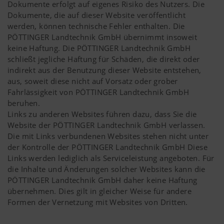
Dokumente erfolgt auf eigenes Risiko des Nutzers. Die
Analyse und Statistik
Dokumente, die auf dieser Website veröffentlicht
werden, können technische Fehler enthalten. Die
Cookie-
Speichert , ob
6
PÖTTINGER Landtechnik GmbH übernimmt insoweit
Einwilligung
das Banner zur
Monate
keine Haftung. Die PÖTTINGER Landtechnik GmbH
Wir möchten uns ständig hinsichtlich
„Cookie-
schließt jegliche Haftung für Schäden, die direkt oder
Nutzerfreundlichkeit und Leistungsfähigkeit
Einwilligung“
indirekt aus der Benutzung dieser Website entstehen,
unserer Website verbessern. Daher setzen wir
akzeptiert
aus, soweit diese nicht auf Vorsatz oder grober
Analyse-Technologien (auch Cookies) ein,
wurde.
Fahrlässigkeit von PÖTTINGER Landtechnik GmbH
welche anonym messen und auswerten, welche
beruhen.
Inhalte unserer Website genutzt werden und wie
Links zu anderen Websites führen dazu, dass Sie die
Land (layer)
Speichert die
6
häufig diese aufgerufen werden.
Website der PÖTTINGER Landtechnik GmbH verlassen.
und
vom Nutzer
Monate
Die mit Links verbundenen Websites stehen nicht unter
Sprache
gewählte Land-
der Kontrolle der PÖTTINGER Landtechnik GmbH Diese
(lang)
und
Mehr Infos
Zweck des
Dauer
Links werden lediglich als Serviceleistung angeboten. Für
Sprachauswahl.
Cookies
die Inhalte und Änderungen solcher Websites kann die
PÖTTINGER Landtechnik GmbH daher keine Haftung
übernehmen. Dies gilt in gleicher Weise für andere
Marketing
Google
Analyse der
6 Monate
Formen der Vernetzung mit Websites von Dritten.
Analytics
Benutzung der
Website, siehe