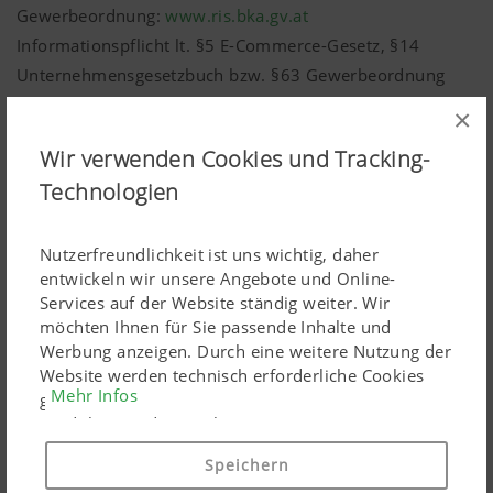
Gewerbeordnung:
www.ris.bka.gv.at
Informationspflicht lt. §5 E-Commerce-Gesetz, §14
Unternehmensgesetzbuch bzw. §63 Gewerbeordnung
und Offenlegungspflicht lt. §25 Mediengesetz
×
Wir verwenden Cookies und Tracking-
Gewerbebehörde:
Technologien
Bezirkshauptmannschaft Grieskirchen
Kammermitgliedschaft:
Nutzerfreundlichkeit ist uns wichtig, daher
Wirtschaftskammer OÖ, Fachverband Maschinen- und
entwickeln wir unsere Angebote und Online-
Stahlbauindustrie
Services auf der Website ständig weiter. Wir
möchten Ihnen für Sie passende Inhalte und
Die Firma
PÖTTINGER Landtechnik GmbH
freut sich über
Werbung anzeigen. Durch eine weitere Nutzung der
Ihren Besuch auf unserer Homepage und Ihr Interesse an
Website werden technisch erforderliche Cookies
unseren Produkten.
Mehr Infos
gesetzt. Personenbezogene Google-Marketing-
Produkte werden Cookies nur eingesetzt, wenn Sie
Ihre Einwilligung erteilen ("Allem zustimmen"). Sie
Alle Rechte vorbehalten
Speichern
können ebenso individuelle Einstellungen mittels
Texte, Bilder, Grafiken, und Animationen sowie deren