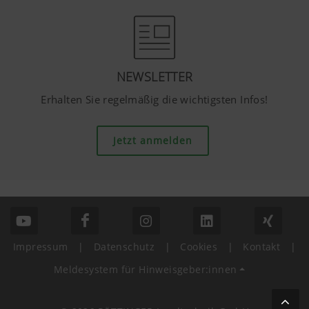
https://support.google.com/youtube/an
hl=de https://www.google.de/intl/de/poli
Wir haben keine Kontrolle über YouTube 
können diese Cookies in Ihren Browser-E
blockieren.
NEWSLETTER
Erhalten Sie regelmäßig die wichtigsten Infos!
Jetzt anmelden
Impressum
|
Datenschutz
|
Cookies
|
Kontakt
|
Meldesystem für Hinweisgeber:innen