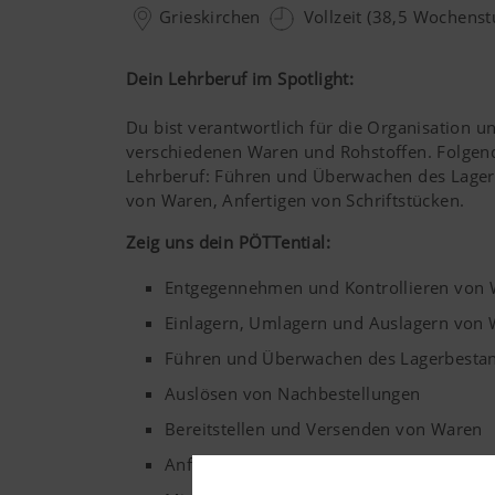
Grieskirchen
Vollzeit (38,5 Wochens
Dein Lehrberuf im Spotlight:
Du bist verantwortlich für die Organisation 
verschiedenen Waren und Rohstoffen. Folgend
Lehrberuf: Führen und Überwachen des Lagerb
von Waren, Anfertigen von Schriftstücken.
Zeig uns dein PÖTTential:
Entgegennehmen und Kontrollieren von
Einlagern, Umlagern und Auslagern von
Führen und Überwachen des Lagerbesta
Auslösen von Nachbestellungen
Bereitstellen und Versenden von Waren
Anfertigen von Schriftstücken (Lieferschei