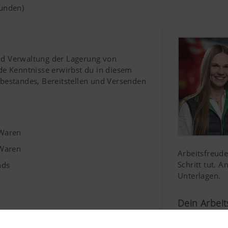
tunden)
und Verwaltung der Lagerung von
e Kenntnisse erwirbst du in diesem
estandes, Bereitstellen und Versenden
 Waren
 Waren
Arbeitsfreud
Schritt tut. 
nds
Unterlagen.
Dein Arbeit
ne, Materialbestellungen,...)