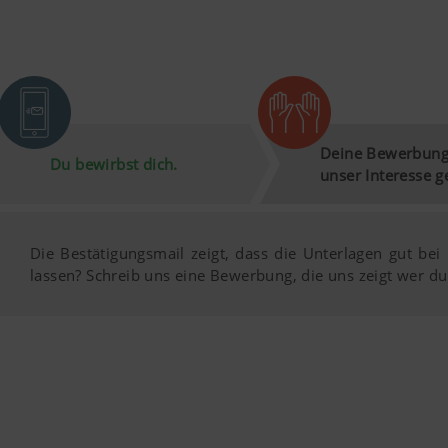
Nutzungsverhalten zugeschnit
Mehr Infos
Zweck des Cook
YouTube
Wir binden YouT
Datenschutzmod
Deine Bewerbung
Besucher auf di
Du bewirbst dich.
unser Interesse g
Informationen f
https://www.goo
Cookies, Sie kö
Die Bestätigungsmail zeigt, dass die Unterlagen gut b
lassen? Schreib uns eine Bewerbung, die uns zeigt wer d