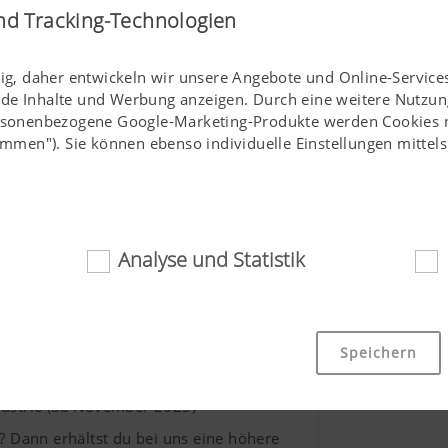
nd Tracking-Technologien
tig, daher entwickeln wir unsere Angebote und Online-Services
nde Inhalte und Werbung anzeigen. Durch eine weitere Nutzun
ersonenbezogene Google-Marketing-Produkte werden Cookies nu
stimmen"). Sie können ebenso individuelle Einstellungen mitte
TINGER übernommen
hlt
Analyse und Statistik
Weitere Jo
ich
Büro:
 Cookies tragen dazu bei, diese Webseite für Sie einfach zug
Speichern
Lehre Indu
che Grundfunktionalitäten, wie die Navigation auf der Webseite
 oder die Abfrage Ihrer Zustimmung sind damit gemeint. Dies
dustrie (ab November 2025)
ien und Cookies nicht.
e? Dann erhältst du bei uns eine höhere