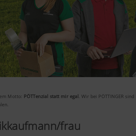
 dem Motto:
PÖTTenzial statt mir egal
. Wir bei PÖTTINGER sind 
len.
tikkaufmann/frau