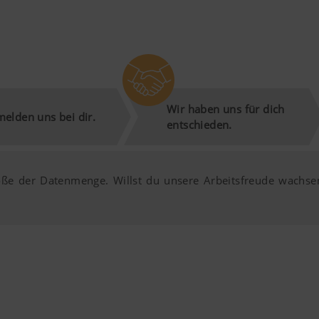
Dauer
en erweiterten
6 Monate
n über die
Wir haben uns für dich
sehen. Nähere
melden uns bei dir.
entschieden.
171780?hl=de
ber YouTube
röße der Datenmenge. Willst du unsere Arbeitsfreude wachse