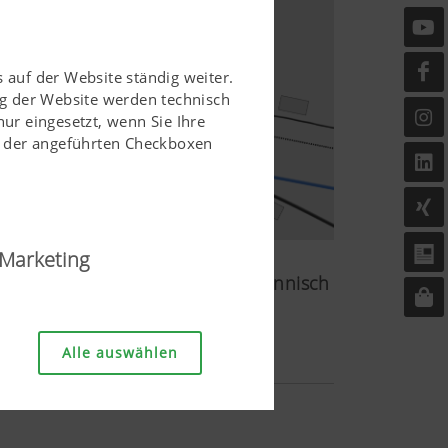
 auf der Website ständig weiter.
g der Website werden technisch
r eingesetzt, wenn Sie Ihre
ls der angeführten Checkboxen
Marketing
bs im Bereich Lehrberufe kaufmännisch
änglich und userfreundlich
Alle auswählen
striekauffrau/-mann
, als auch die richtige
e Website funktioniert ohne