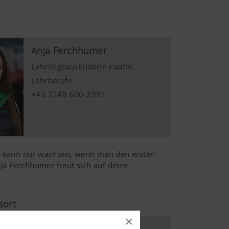
Anja Ferchhumer
Lehrlingsausbilderin kaufm.
Lehrberufe
+43 7248 600-2991
e kann nur wachsen, wenn man den ersten
Anja Ferchhumer freut sich auf deine
sort
×