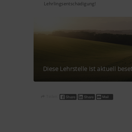
Lehrlingsentschädigung!
Analyse und Statisti
Cookie-Einwilligung
Wir möchten uns ständig hins
setzen wir Analyse-Technolog
Land (layer) und Sprache
Website genutzt werden und w
Diese Lehrstelle ist aktuell beset
Mehr Infos
Teilen:
Google Analytics
Marketing
Wir möchten Ihnen relevante 
Technologien (auch Cookies) 