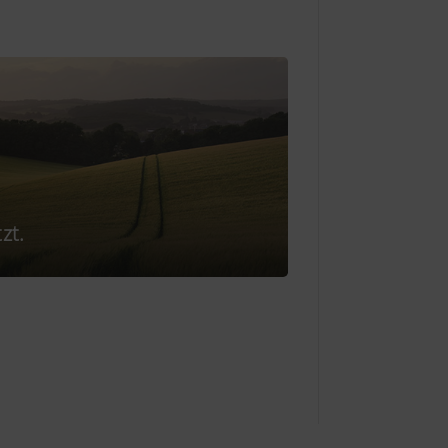
Zweck des Cookies
k
Speichert , ob das Banner zur „Cookie-Einwilligung“
wurde.
ichtlich Nutzerfreundlichkeit und Leistungsfähigkeit unserer 
ien (auch Cookies) ein, welche anonym messen und auswerten
 (lang)
Speichert die vom Nutzer gewählte Land- und Spra
ie häufig diese aufgerufen werden.
zt.
Zweck des Cookies
Analyse der Benutzung der Website, siehe unterhalb.
Inhalte auf unserer Website und auf Social Media anzeigen, 
von einigen Partnerunternehmen. Dadurch werden die dargestel